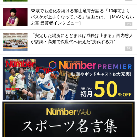
38歳でも進化を続ける篠山竜青が語る「10年前より
バスケが上手くなっている」理由とは。［MVVりらい
ぶ賞 受賞者インタビュー］
PR
「安定した場所にとどまれば成長は止まる」西内悠人
が故郷・高知で次世代へ伝えた“挑戦する力”
PR