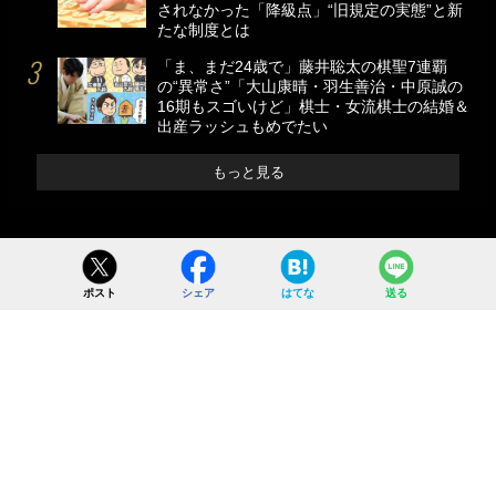
されなかった「降級点」“旧規定の実態”と新
たな制度とは
「ま、まだ24歳で」藤井聡太の棋聖7連覇
の“異常さ”「大山康晴・羽生善治・中原誠の
16期もスゴいけど」棋士・女流棋士の結婚＆
出産ラッシュもめでたい
もっと見る
ポスト
シェア
はてな
送る