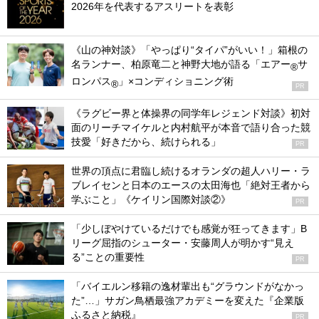
2026年を代表するアスリートを表彰
《山の神対談》「やっぱり“タイパ”がいい！」箱根の
名ランナー、柏原竜二と神野大地が語る「エアー
サ
®
ロンパス
」×コンディショニング術
®
PR
《ラグビー界と体操界の同学年レジェンド対談》初対
面のリーチマイケルと内村航平が本音で語り合った競
技愛「好きだから、続けられる」
PR
世界の頂点に君臨し続けるオランダの超人ハリー・ラ
ブレイセンと日本のエースの太田海也「絶対王者から
学ぶこと」《ケイリン国際対談②》
PR
「少しぼやけているだけでも感覚が狂ってきます」B
リーグ屈指のシューター・安藤周人が明かす“見え
る”ことの重要性
PR
「バイエルン移籍の逸材輩出も“グラウンドがなかっ
た”…」サガン鳥栖最強アカデミーを変えた『企業版
ふるさと納税』
PR