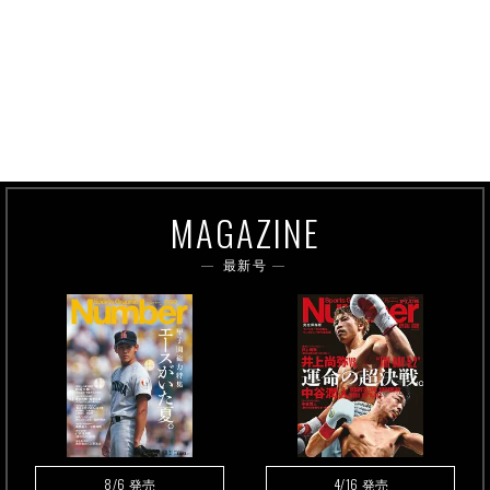
MAGAZINE
最新号
8/6
4/16
発売
発売