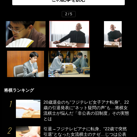
2 / 5
将棋ランキング
20歳退会のち“フジテレビ女子アナ転身”、22
歳の引退発表に“ネット疑問の声”も…将棋女
流棋士が悩んだ「非公表の旧制度」その実態
とは
引退→フジテレビアナに転身、“22歳で突然
引退”となった女流棋士のナゼ…じつは公表