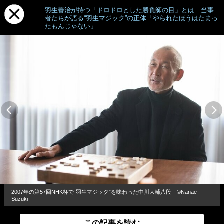
羽生善治が持つ「ドロドロとした勝負師の目」とは…当事
者たちが語る“羽生マジック”の正体「やられたほうはたまっ
たもんじゃない」
2007年の第57回NHK杯で“羽生マジック”を味わった中川大輔八段 ©Nanae
Suzuki
この記事を読む