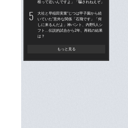
根って近いんですよ」「騙されねえぞ」
子3
大社と早稲田実業“じつは甲子園から続
「
いていた”意外な関係「石飛です」「何
なぜ
しに来るんだよ」神バント、内野5人シ
進
フト…伝説的試合から2年、再戦の結果
な
は？
もっと見る