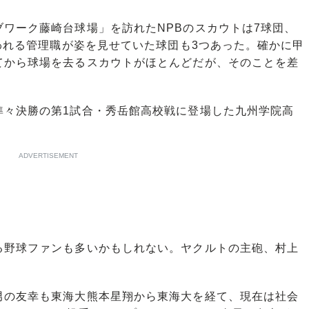
ワーク藤崎台球場」を訪れたNPBのスカウトは7球団、
言われる管理職が姿を見せていた球団も3つあった。確かに甲
てから球場を去るスカウトがほとんどだが、そのことを差
々決勝の第1試合・秀岳館高校戦に登場した九州学院高
ADVERTISEMENT
る野球ファンも多いかもしれない。ヤクルトの主砲、村上
の友幸も東海大熊本星翔から東海大を経て、現在は社会