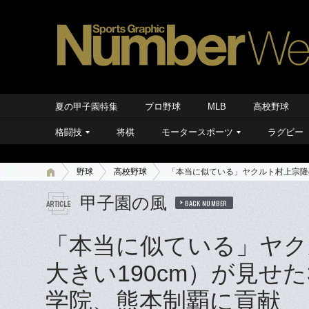
夏の甲子園特集
プロ野球
MLB
高校野球
格闘技
将棋
モータースポーツ
ラグビー
野球
高校野球
「本当に似ている」ヤクルト村上宗隆
甲子園の風
BACK NUMBER
「本当に似ている」ヤク
大きい190cm）が見せ
学院、熊本制覇に貢献