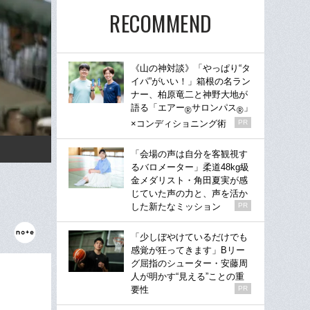
RECOMMEND
《山の神対談》「やっぱり“タ
イパ”がいい！」箱根の名ラン
ナー、柏原竜二と神野大地が
語る「エアー
サロンパス
」
®
®
×コンディショニング術
PR
「会場の声は自分を客観視す
るバロメーター」柔道48kg級
金メダリスト・角田夏実が感
じていた声の力と、声を活か
した新たなミッション
PR
「少しぼやけているだけでも
感覚が狂ってきます」Bリー
グ屈指のシューター・安藤周
人が明かす“見える”ことの重
要性
PR