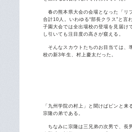
春の熊本県大会の会場となった「リブ
合計10人。いわゆる“部長クラス”と
子園大会では全出場校の登場を見届け
し引いても注目度の高さが窺える。
そんなスカウトたちのお目当ては、準
校の新3年生、村上慶太だった。
「九州学院の村上」と聞けばピンと来
宗隆の弟である。
ちなみに宗隆は三兄弟の次男で、長男