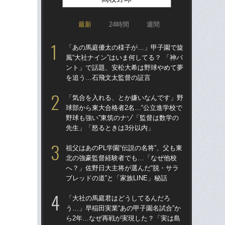
最新
24時間
週間
「あの馬庭優太の様子が…」甲子園で旋
祖父
風“大社ナイン”はいま何してる？ 「神バ
北
ント」で話題、安松大希は野球やめて夢
へ？
を追う…石飛文太監督の証言
ブレ
「気合を入れる、とか嫌いなんです」野
「
球部から東大合格者2名…“公立進学校で
球部
野球も強い”東筑のナゾ「監督は数学の
野球
先生」「怒るときは3分以内」
先
祖父はあのPL学園“伝説の名将”、父も東
仙台
北の強豪監督経験者でも…「なぜ他校
も
へ？」佐野日大主将が選んだ“脱・サラ
快勝
ブレッドの道”と「家族LINE」秘話
組織
「大社の馬庭君はどうしてるんだろ
あの
う…」早稲田実業“あの甲子園名試合”か
に!
ら2年…なぜ再戦が実現した？「実は島
た