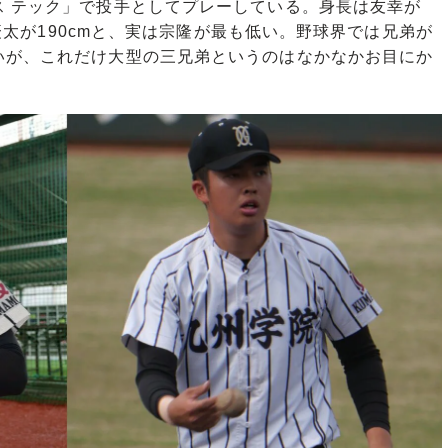
ス テック」で投手としてプレーしている。身長は友幸が
の慶太が190cmと、実は宗隆が最も低い。野球界では兄弟が
いが、これだけ大型の三兄弟というのはなかなかお目にか