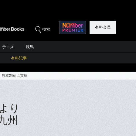
有料会員
検索
テニス
競馬
有料記事
、熊本制覇に貢献
より
九州