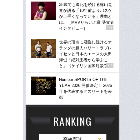
38歳でも進化を続ける篠山竜
青が語る「10年前よりバスケ
が上手くなっている」理由と
は。［MVVりらいぶ賞 受賞者
インタビュー］
PR
世界の頂点に君臨し続けるオ
ランダの超人ハリー・ラブレ
イセンと日本のエースの太田
海也「絶対王者から学ぶこ
と」《ケイリン国際対談②》
PR
Number SPORTS OF THE
YEAR 2026 開催決定！ 2026
年を代表するアスリートを表
彰
RANKING
高校野球