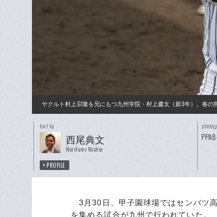
ヤクルト村上宗隆を兄にもつ九州学院・村上慶太（新3年）。春の
text by
photog
PPAB-
西尾典文
Norifumi Nishio
PROFILE
3月30日、甲子園球場ではセンバツ
を集める試合が九州で行われていた。