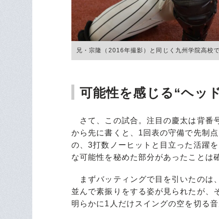
兄・宗隆（2016年撮影）と同じく九州学院高校でプレーする
可能性を感じる“ヘッ
さて、この試合。注目の慶太は背番号
から先に書くと、1回表の守備で先制
の、3打数ノーヒットと目立った活躍
な可能性を秘めた部分があったことは
まずバッティングで目を引いたのは、
並んで素振りをする姿が見られたが、
明らかに1人だけスイングの空を切る