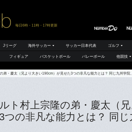
毎日6時・11時・17時更新
Jリーグ
海外サッカー
サッカー日本代表
ゴルフ
フィギュア
バスケットボール
バレーボール
他競技
の弟・慶太（兄より大きい190cm）が見せた3つの非凡な能力とは？ 同じ九州学院
ルト村上宗隆の弟・慶太（兄
た3つの非凡な能力とは？ 同じ