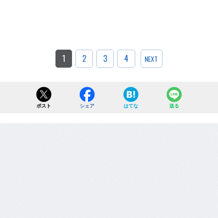
1
2
3
4
NEXT
ポスト
シェア
はてな
送る