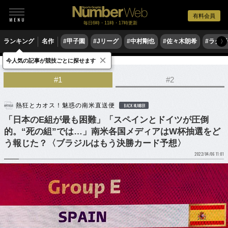
有料会員
毎日6時・11時・17時更新
ランキング
名作
#甲子園
#Jリーグ
#中村剛也
#佐々木朗希
#ラグ
〉
×
今人気の記事が競技ごとに探せます
サッカー
海外サッカー
#1
#2
熱狂とカオス！魅惑の南米直送便
BACK NUMBER
「日本のE組が最も困難」「スペインとドイツが圧倒
的。“死の組”では…」南米各国メディアはW杯抽選をど
う報じた？〈ブラジルはもう決勝カード予想〉
2022/04/06 11:01