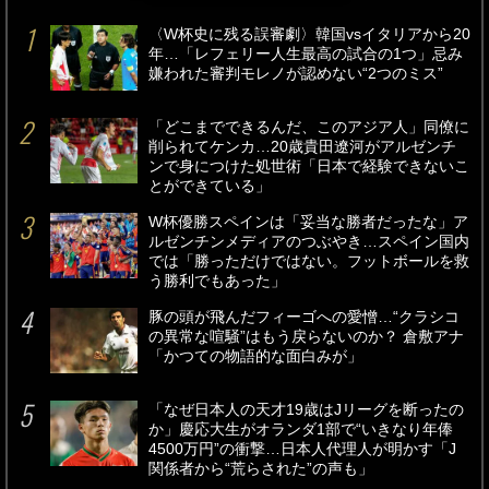
〈W杯史に残る誤審劇〉韓国vsイタリアから20
年…「レフェリー人生最高の試合の1つ」忌み
嫌われた審判モレノが認めない“2つのミス”
「どこまでできるんだ、このアジア人」同僚に
削られてケンカ…20歳貴田遼河がアルゼンチ
ンで身につけた処世術「日本で経験できないこ
とができている」
W杯優勝スペインは「妥当な勝者だったな」ア
ルゼンチンメディアのつぶやき…スペイン国内
では「勝っただけではない。フットボールを救
う勝利でもあった」
豚の頭が飛んだフィーゴへの愛憎…“クラシコ
の異常な喧騒”はもう戻らないのか？ 倉敷アナ
「かつての物語的な面白みが」
「なぜ日本人の天才19歳はJリーグを断ったの
か」慶応大生がオランダ1部で“いきなり年俸
4500万円”の衝撃…日本人代理人が明かす「J
関係者から“荒らされた”の声も」