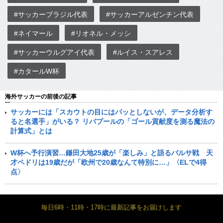
#サッカーブラジル代表
#サッカーアルゼンチン代表
#ネイマール
#リオネル・メッシ
#サッカーウルグアイ代表
#ルイス・スアレス
#カタールW杯
海外サッカーの前後の記事
サッカーには「スカウトの目にはパッとしないが、データ分析す
ると名選手」がいる？ リバプールの「ゴール貢献度を測る魔法の
計算式」とは
W杯へ予行演習…鎌田大地25歳が「楽しみ」と語るバルサ戦 天
才ペドリは19歳だが「欧州で20歳なんて特別に…」〈ELで4得
点〉
毎日6時・11時・17時に最新記事をお届けします