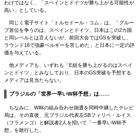
わけではなく、「スペインとドイツが勝ち上がる可能性が
高い」としている。
同じく電子サイト「トルセドール・コム」は、「グルー
プ首位を争うのは、スペインとドイツ。日本はこの2カ国
と同レベルとは言えないが、前回大会ではGSを突破し、
ラウンド16で強豪ベルギーを苦しめた」と日本に一定の評
価を与えている。
他メディアも、いずれも「E組を勝ち上がるのはスペイ
ンとドイツ」とみなしており、日本のGS突破を予想する
メディアは見当たらない。
ブラジルの「世界一早いW杯予想」は……
ちなみに、W杯の組み合わせ抽選を同時中継したテレビ
局は、その直後、元ブラジル代表左SBフィリペ・ルイス
（フラメンゴ）と解説者2人を招いて「一番早いW杯予
想」を敢行した。