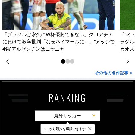
「ブラジルは永久にW杯優勝できない」クロアチア
「“ミ
に負けて激辛批判「なぜネイマールに…」“メッシで
ラジル
4強”アルゼンチンはニヤニヤ
カオス
その他の名作記事 >
RANKING
海外サッカー
×
ここから競技を選択できます
最新
24時間
週間