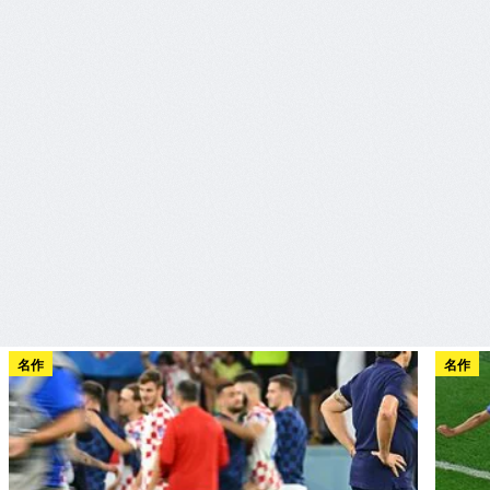
名作
名作