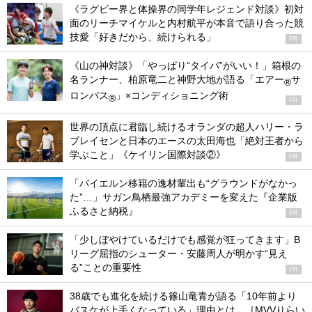
《ラグビー界と体操界の同学年レジェンド対談》初対
面のリーチマイケルと内村航平が本音で語り合った競
技愛「好きだから、続けられる」
PR
《山の神対談》「やっぱり“タイパ”がいい！」箱根の
名ランナー、柏原竜二と神野大地が語る「エアー
サ
®
ロンパス
」×コンディショニング術
®
PR
世界の頂点に君臨し続けるオランダの超人ハリー・ラ
ブレイセンと日本のエースの太田海也「絶対王者から
学ぶこと」《ケイリン国際対談②》
PR
「バイエルン移籍の逸材輩出も“グラウンドがなかっ
た”…」サガン鳥栖最強アカデミーを変えた『企業版
ふるさと納税』
PR
「少しぼやけているだけでも感覚が狂ってきます」B
リーグ屈指のシューター・安藤周人が明かす“見え
る”ことの重要性
PR
38歳でも進化を続ける篠山竜青が語る「10年前より
バスケが上手くなっている」理由とは。［MVVりらい