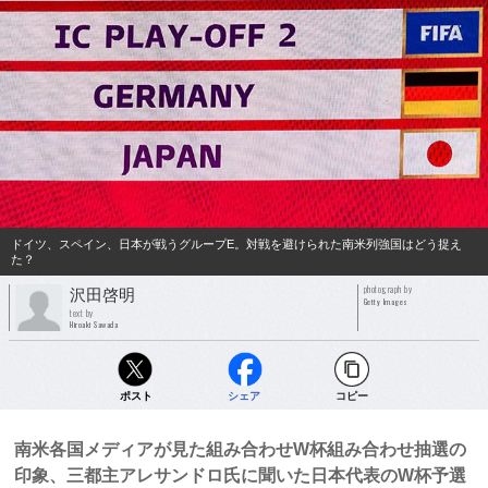
ドイツ、スペイン、日本が戦うグループE。対戦を避けられた南米列強国はどう捉え
た？
photograph by
沢田啓明
Getty Images
text by
Hiroaki Sawada
ポスト
シェア
コピー
南米各国メディアが見た組み合わせW杯組み合わせ抽選の
印象、三都主アレサンドロ氏に聞いた日本代表のW杯予選