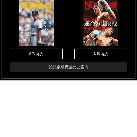
8/6
4/16
発売
発売
雑誌定期購読のご案内