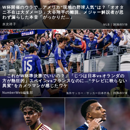
W杯開催のウラで…アメリカ“現地の野球人気”は？「オオタ
ニ不在は大ダメージ」大谷翔平の離脱、メジャー解説者が思
わず漏らした本音「がっかりだ…」
水次祥子
2026/07/19
MLB
「これがW杯準決勝でいいの？」「じつは日本vsオランダの
方が熱狂的」スペインvsフランスなのに…“テレビに映らない
異変”をカメラマンが感じたワケ
NumberWeb編集部
2026/07/18
海外サッカー・サッカー日本代表