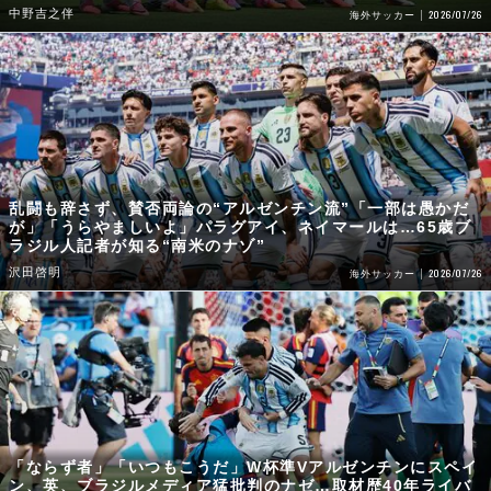
中野吉之伴
2026/07/26
海外サッカー
乱闘も辞さず、賛否両論の“アルゼンチン流”「一部は愚かだ
が」「うらやましいよ」パラグアイ、ネイマールは…65歳ブ
ラジル人記者が知る“南米のナゾ”
沢田啓明
2026/07/26
海外サッカー
「ならず者」「いつもこうだ」W杯準Vアルゼンチンにスペイ
ン、英、ブラジルメディア猛批判のナゼ…取材歴40年ライバ