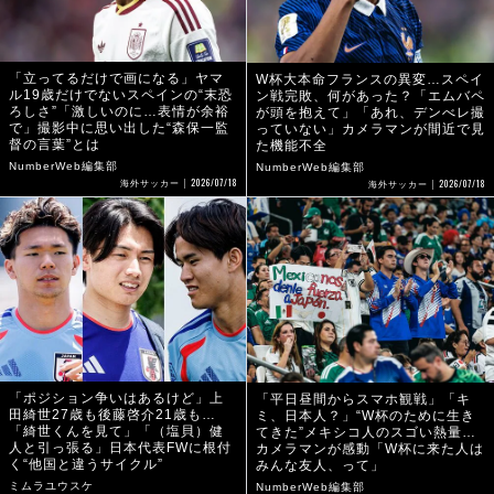
「立ってるだけで画になる」ヤマ
W杯大本命フランスの異変…スペイ
ル19歳だけでないスペインの“末恐
ン戦完敗、何があった？「エムバペ
ろしさ”「激しいのに…表情が余裕
が頭を抱えて」「あれ、デンべレ撮
で」撮影中に思い出した“森保一監
っていない」カメラマンが間近で見
督の言葉”とは
た機能不全
NumberWeb編集部
NumberWeb編集部
2026/07/18
2026/07/18
海外サッカー
海外サッカー
「ポジション争いはあるけど」上
「平日昼間からスマホ観戦」「キ
田綺世27歳も後藤啓介21歳も…
ミ、日本人？」“W杯のために生き
「綺世くんを見て」「（塩貝）健
てきた”メキシコ人のスゴい熱量…
人と引っ張る」日本代表FWに根付
カメラマンが感動「W杯に来た人は
く“他国と違うサイクル”
みんな友人、って」
ミムラユウスケ
NumberWeb編集部