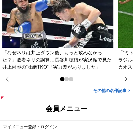
「なぜネリは井上ダウン後、もっと攻めなかっ
「“ミ
た？」敗者ネリの誤算…長谷川穂積が実況席で見た
ラジル
井上尚弥の“壮絶TKO”「実力差がありました」
カオス
その他の名作記事 >
会員メニュー
マイメニュー登録・ログイン