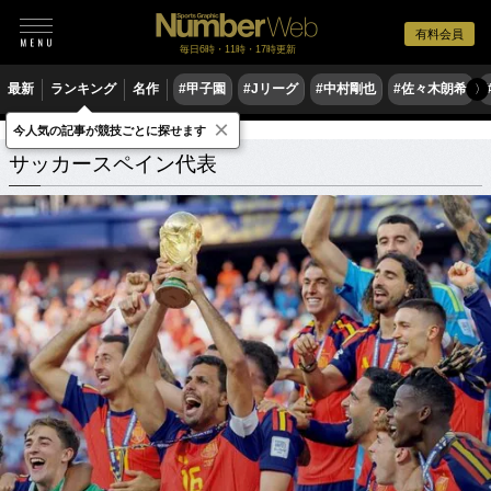
有料会員
毎日6時・11時・17時更新
最新
ランキング
名作
#甲子園
#Jリーグ
#中村剛也
#佐々木朗希
〉
×
今人気の記事が競技ごとに探せます
サッカースペイン代表
関連記事
サッカースペイン代表