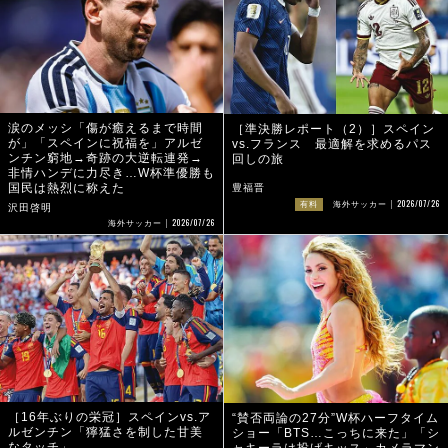
涙のメッシ「傷が癒えるまで時間
［準決勝レポート（2）］スペイン
が」「スペインに祝福を」アルゼ
vs.フランス 最適解を求めるパス
ンチン窮地→奇跡の大逆転連発→
回しの旅
非情ハンデに力尽き…W杯準優勝も
国民は熱烈に称えた
豊福晋
2026/07/26
有料
海外サッカー
沢田啓明
2026/07/26
海外サッカー
［16年ぶりの栄冠］スペインvs.ア
“賛否両論の27分”W杯ハーフタイム
ルゼンチン「獰猛さを制した甘美
ショー「BTS…こっちに来た」「シ
なタッチ」
ャキーラは投げキッス」カメラマン