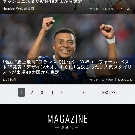
ァッショニスタがW杯48カ国から選定
NumberWeb編集部
2026/06/30
サッカー日本代表
1位は“史上最高”フランスではなく…W杯ユニフォーム“ベス
ト3”発表「デザイン天才。すぐに1位決まった」人気スタイリ
ストが出場48カ国から選定
谷川良介
2026/06/26
サッカー日本代表
1
2
3
4
5
…
9
NEXT >>
MAGAZINE
最新号