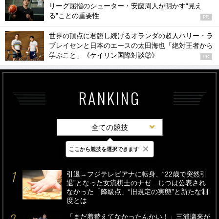
リーグ屈指のシューター・安藤周人が明かす“見え
る”ことの重要性
PR
世界の頂点に君臨し続けるオランダの超人ハリー・ラ
ブレイセンと日本のエースの太田海也「絶対王者から
学ぶこと」《ケイリン国際対談②》
PR
RANKING
全ての競技
×
ここから競技を選択できます
最新
24時間
週間
引退→フジテレビアナに転身、“22歳で突然引
退”となった女流棋士のナゼ…じつは公表され
なかった「降級点」“旧規定の実態”と新たな制
度とは
「まだ着替えてなかったんかい！」三浦璃来が