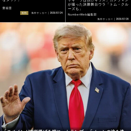
が撮った決勝舞台ウラ「トム・クル
豊福晋
ーズも」
2026/07/24
有料
海外サッカー
NumberWeb編集部
2026/07/20
海外サッカー