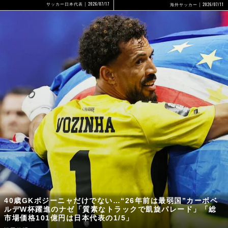
2026/07/17
2026/07/11
サッカー日本代表
海外サッカー
40歳GKボジーニャだけでない…“26年前は最弱国”カーボベ
ルデW杯躍進のナゼ「質素なトラックで凱旋パレード」「総
市場価格101億円は日本代表の1/5」