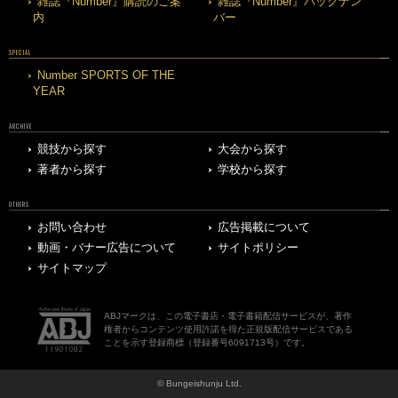
雑誌『Number』購読のご案
雑誌『Number』バックナン
内
バー
SPECIAL
Number SPORTS OF THE
YEAR
ARCHIVE
競技から探す
大会から探す
著者から探す
学校から探す
OTHERS
お問い合わせ
広告掲載について
動画・バナー広告について
サイトポリシー
サイトマップ
ABJマークは、この電子書店・電子書籍配信サービスが、著作
権者からコンテンツ使用許諾を得た正規版配信サービスである
ことを示す登録商標（登録番号6091713号）です。
© Bungeishunju Ltd.