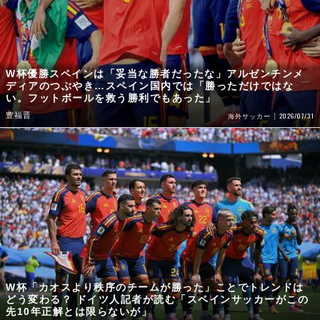
W杯優勝スペインは「妥当な勝者だったな」アルゼンチンメ
ディアのつぶやき…スペイン国内では「勝っただけではな
い。フットボールを救う勝利でもあった」
豊福晋
2026/07/31
海外サッカー
W杯「カオスより秩序のチームが勝った」ことでトレンドは
どう変わる？ ドイツ人記者が読む「スペインサッカーがこの
先10年正解とは限らないが」