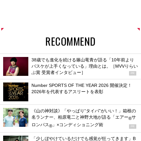
RECOMMEND
38歳でも進化を続ける篠山竜青が語る「10年前より
バスケが上手くなっている」理由とは。［MVVりらい
ぶ賞 受賞者インタビュー］
PR
Number SPORTS OF THE YEAR 2026 開催決定！
2026年を代表するアスリートを表彰
《山の神対談》「やっぱり“タイパ”がいい！」箱根の
名ランナー、柏原竜二と神野大地が語る「エアー
サ
®
ロンパス
」×コンディショニング術
®
PR
「少しぼやけているだけでも感覚が狂ってきます」B