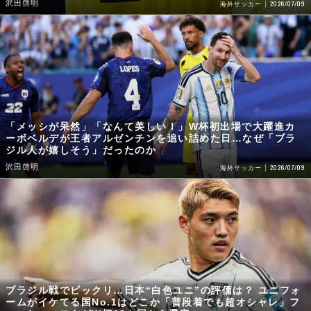
沢田啓明
2026/07/09
海外サッカー
「メッシが呆然」「なんて美しい！」W杯初出場で大躍進カ
ーボベルデが王者アルゼンチンを追い詰めた日…なぜ「ブラ
ジル人が嬉しそう」だったのか
沢田啓明
2026/07/09
海外サッカー
ブラジル戦でビックリ…日本“白色ユニ”の評価は？ ユニフォ
ームがイケてる国No.1はどこか「普段着でも超オシャレ」フ