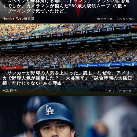
「スペインがW杯掲げる端に…トランプ」「メッシの涙を遠
くでしか」カメラマンが悩んだ“80歳大統領ムーブ”の数々
「ブーイングで気づいたけど」
NumberWeb編集部
2026/07/20
海外サッカー
「サッカーが野球の人気を上回った」説も…なぜ今、アメリ
カで野球人気が復活した？ 「大谷翔平」「試合時間の大幅短
縮」だけじゃない“ある理由”
水次祥子
2026/07/19
MLB