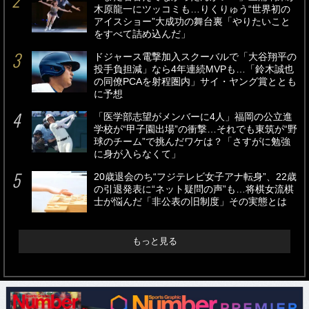
木原龍一にツッコミも…りくりゅう“世界初の
アイスショー”大成功の舞台裏「やりたいこと
をすべて詰め込んだ」
ドジャース電撃加入スクーバルで「大谷翔平の
投手負担減」なら4年連続MVPも…「鈴木誠也
の同僚PCAを射程圏内」サイ・ヤング賞ととも
に予想
「医学部志望がメンバーに4人」福岡の公立進
学校が“甲子園出場”の衝撃…それでも東筑が“野
球のチーム”で挑んだワケは？「さすがに勉強
に身が入らなくて」
20歳退会のち“フジテレビ女子アナ転身”、22歳
の引退発表に“ネット疑問の声”も…将棋女流棋
士が悩んだ「非公表の旧制度」その実態とは
もっと見る