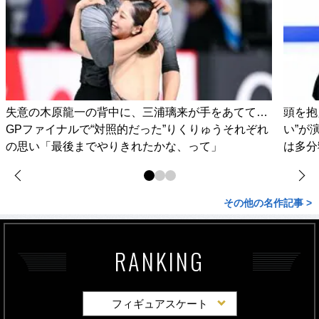
失意の木原龍一の背中に、三浦璃来が手をあてて…
頭を抱
GPファイナルで“対照的だった”りくりゅうそれぞれ
い”が
の思い「最後までやりきれたかな、って」
は多分
その他の名作記事 >
RANKING
フィギュアスケート