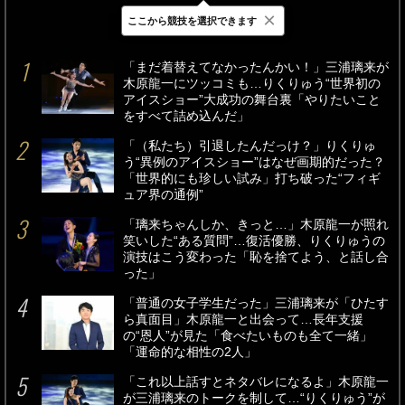
×
ここから競技を選択できます
最新
24時間
週間
「まだ着替えてなかったんかい！」三浦璃来が
木原龍一にツッコミも…りくりゅう“世界初の
アイスショー”大成功の舞台裏「やりたいこと
をすべて詰め込んだ」
「（私たち）引退したんだっけ？」りくりゅ
う“異例のアイスショー”はなぜ画期的だった？
「世界的にも珍しい試み」打ち破った“フィギ
ュア界の通例”
「璃来ちゃんしか、きっと…」木原龍一が照れ
笑いした“ある質問”…復活優勝、りくりゅうの
演技はこう変わった「恥を捨てよう、と話し合
った」
「普通の女子学生だった」三浦璃来が「ひたす
ら真面目」木原龍一と出会って…長年支援
の“恩人”が見た「食べたいものも全て一緒」
「運命的な相性の2人」
「これ以上話すとネタバレになるよ」木原龍一
が三浦璃来のトークを制して…“りくりゅう”が