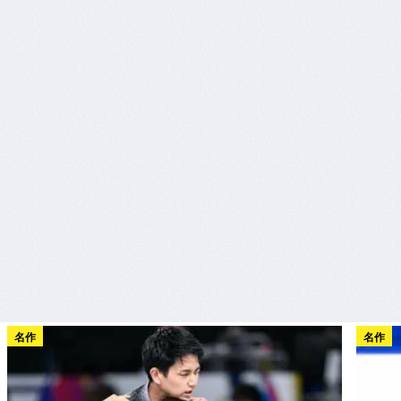
名作
名作