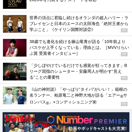
世界の頂点に君臨し続けるオランダの超人ハリー・ラ
ブレイセンと日本のエースの太田海也「絶対王者から
学ぶこと」《ケイリン国際対談②》
PR
38歳でも進化を続ける篠山竜青が語る「10年前より
バスケが上手くなっている」理由とは。［MVVりらい
ぶ賞 受賞者インタビュー］
PR
「少しぼやけているだけでも感覚が狂ってきます」B
リーグ屈指のシューター・安藤周人が明かす“見え
る”ことの重要性
PR
《山の神対談》「やっぱり“タイパ”がいい！」箱根の
名ランナー、柏原竜二と神野大地が語る「エアー
サ
®
ロンパス
」×コンディショニング術
®
PR