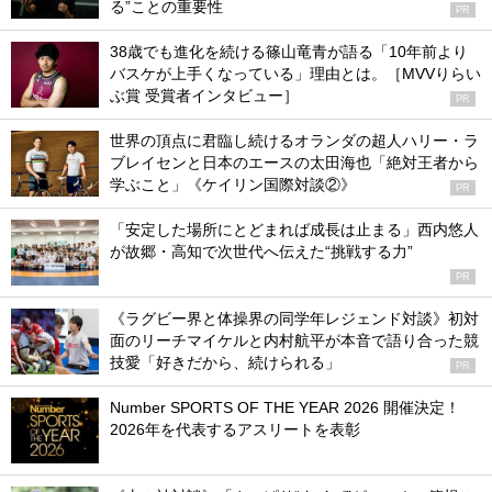
る”ことの重要性
PR
38歳でも進化を続ける篠山竜青が語る「10年前より
バスケが上手くなっている」理由とは。［MVVりらい
ぶ賞 受賞者インタビュー］
PR
世界の頂点に君臨し続けるオランダの超人ハリー・ラ
ブレイセンと日本のエースの太田海也「絶対王者から
学ぶこと」《ケイリン国際対談②》
PR
「安定した場所にとどまれば成長は止まる」西内悠人
が故郷・高知で次世代へ伝えた“挑戦する力”
PR
《ラグビー界と体操界の同学年レジェンド対談》初対
面のリーチマイケルと内村航平が本音で語り合った競
技愛「好きだから、続けられる」
PR
Number SPORTS OF THE YEAR 2026 開催決定！
2026年を代表するアスリートを表彰