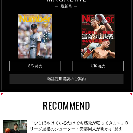
最新号
8/6
4/16
発売
発売
雑誌定期購読のご案内
RECOMMEND
「少しぼやけているだけでも感覚が狂ってきます」B
リーグ屈指のシューター・安藤周人が明かす“見え