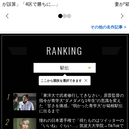
が誤算」「4区で勝ちに…」
妻が“
その他の名作記事 >
RANKING
駅伝
×
ここから競技を選択できます
最新
24時間
週間
「東洋大で武者修行してきなさい」原晋監督の
指令が青学大“ダメダメな1年生”の意識を変え
た「甘さを痛感」“弱かった青学大”が箱根駅伝
に出るまで
憧れの日本選手権で「得たものはツイッターの
『いいね』ぐらい…」筑波大大学院→TikTokで