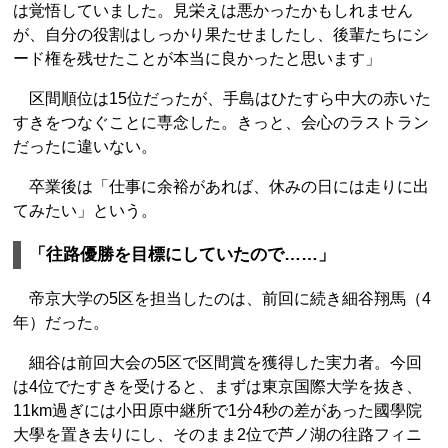
は覚悟していました。見栄えは悪かったかもしれません
が、自分の役割はしっかり果たせましたし、後輩たちにシ
ード権を残せたことが本当に良かったと思います」
区間順位は15位だったが、手島はひたすら中大の赤いた
すきをつなぐことに専念した。きっと、会心のラストラン
だったに違いない。
卒業後は「仕事に余裕があれば、休みの日には走りに出
てみたい」という。
「往路優勝を目標にしていたので……」
帝京大学の5区を担当したのは、前回に続き細谷翔馬（4
年）だった。
細谷は前回大会の5区で区間賞を獲得した実力者。今回
は4位でたすきを受けると、まずは東京国際大学を抜き、
11km過ぎには小田原中継所で1分4秒の差があった國學院
大學を置き去りにし、そのまま2位で芦ノ湖の往路フィニ