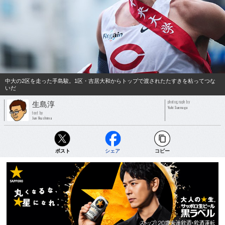
中大の2区を走った手島駿。1区・吉居大和からトップで渡されたたすきを粘ってつな
いだ
photograph by
生島淳
Yuki Suenaga
text by
Jun Ikushima
ポスト
シェア
コピー