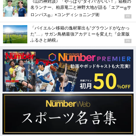
《山の神対談》「やっぱり“タイパ”がいい！」箱根の
名ランナー、柏原竜二と神野大地が語る「エアー
サ
®
ロンパス
」×コンディショニング術
®
PR
「バイエルン移籍の逸材輩出も“グラウンドがなかっ
た”…」サガン鳥栖最強アカデミーを変えた『企業版
ふるさと納税』
PR