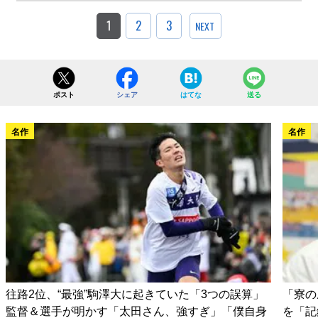
1
2
3
NEXT
ポスト
シェア
はてな
送る
名作
名作
往路2位、“最強”駒澤大に起きていた「3つの誤算」
「寮の
監督＆選手が明かす「太田さん、強すぎ」「僕自身
を「記