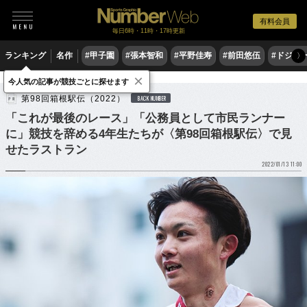
有料会員
毎日6時・11時・17時更新
ランキング
名作
#甲子園
#張本智和
#平野佳寿
#前田悠伍
#ドジャ
〉
×
陸上
駅伝
今人気の記事が競技ごとに探せます
第98回箱根駅伝（2022）
BACK NUMBER
「これが最後のレース」「公務員として市民ランナー
に」競技を辞める4年生たちが〈第98回箱根駅伝〉で見
せたラストラン
2022/01/13 11:00