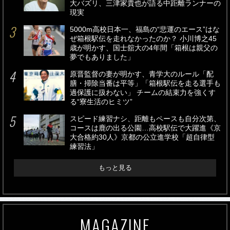
大バズリ、三津家貴也が語る中距離ランナーの
現実
5000m高校日本一、福島の“悲運のエース”はな
ぜ箱根駅伝を走れなかったのか？ 小川博之45
歳が明かす、国士舘大の4年間「箱根は親父の
夢でもありました」
原晋監督の妻が明かす、青学大のルール「配
膳・掃除当番は平等」「箱根駅伝を走る選手も
過保護に扱わない」 チームの結束力を強くす
る“寮生活のヒミツ”
スピード練習ナシ、距離もペースも自分次第、
コースは鹿の出る公園…高校駅伝で大躍進《京
大合格約30人》京都の公立進学校「超自律型
練習法」
もっと見る
MAGAZINE