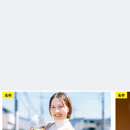
名作
名作