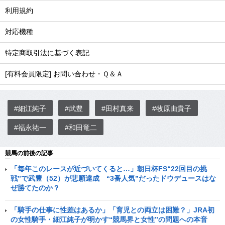
利用規約
対応機種
特定商取引法に基づく表記
[有料会員限定] お問い合わせ・Ｑ＆Ａ
#細江純子
#武豊
#田村真来
#牧原由貴子
#福永祐一
#和田竜二
競馬の前後の記事
「毎年このレースが近づいてくると…」朝日杯FS“22回目の挑
戦”で武豊（52）が悲願達成 “3番人気”だったドウデュースはな
ぜ勝てたのか？
「騎手の仕事に性差はあるか」「育児との両立は困難？」JRA初
の女性騎手・細江純子が明かす“競馬界と女性”の問題への本音