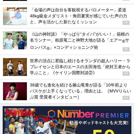
「会場の声は自分を客観視するバロメーター」柔道
48kg級金メダリスト・角田夏実が感じていた声の力
と、声を活かした新たなミッション
PR
《山の神対談》「やっぱり“タイパ”がいい！」箱根の
名ランナー、柏原竜二と神野大地が語る「エアー
サ
®
ロンパス
」×コンディショニング術
®
PR
世界の頂点に君臨し続けるオランダの超人ハリー・ラ
ブレイセンと日本のエースの太田海也「絶対王者から
学ぶこと」《ケイリン国際対談②》
PR
38歳でも進化を続ける篠山竜青が語る「10年前より
バスケが上手くなっている」理由とは。［MVVりらい
ぶ賞 受賞者インタビュー］
PR