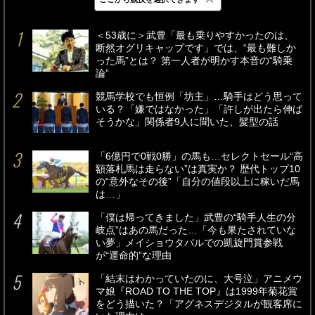
最新
24時間
週間
＜53歳に＞武豊「最も乗りやすかったのは、
断然オグリキャップです」では、“最も難しか
った馬”とは？ 第一人者が明かす本音の“騎乗
論”
競馬学校でも恒例「坊主」…騎手はどう思って
いる？「嫌ではなかった」「許しが出たら伸ば
そうかな」関係者9人に聞いた、髪型の話
「6億円で0戦0勝」の馬も…セレクトセール“高
額落札馬は走らない”は真実か？ 歴代トップ10
の“意外なその後”「自分の値段以上に稼いだ馬
は…」
「僕は帰ってきました」武豊の“騎手人生の分
岐点”はあの馬だった…「今も果たされていな
い夢」メイショウタバルでの凱旋門賞参戦
が“運命的”な理由
「結末はわかっていたのに、大号泣」アニメウ
マ娘『ROAD TO THE TOP』は1999年菊花賞
をどう描いた？「アグネスデジタルが観客席に