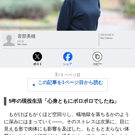
photograph by
音部美穂
Keiji Ishikawa
text by
Miho Otobe
ポスト
シェア
コピー
3
/3
ページ目
この記事を1ページ目から読む
5年の現役生活「心身ともにボロボロでしたね」
もがけばもがくほど空回りし、蟻地獄を落ちるかのよう
に深みにはまっていく――。そのストレスは次第に、目に
見える形で肉体にも影響を及ぼした。もともと太らない体