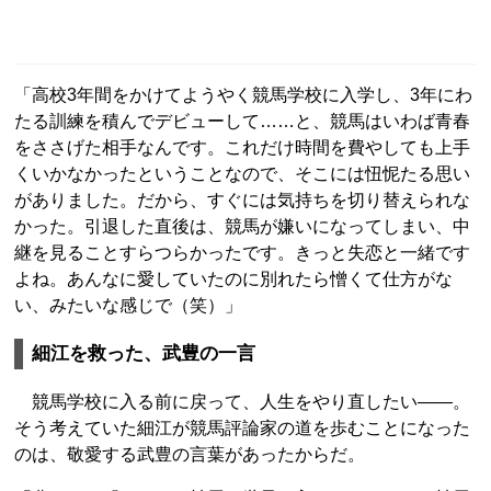
「高校3年間をかけてようやく競馬学校に入学し、3年にわ
たる訓練を積んでデビューして……と、競馬はいわば青春
をささげた相手なんです。これだけ時間を費やしても上手
くいかなかったということなので、そこには忸怩たる思い
がありました。だから、すぐには気持ちを切り替えられな
かった。引退した直後は、競馬が嫌いになってしまい、中
継を見ることすらつらかったです。きっと失恋と一緒です
よね。あんなに愛していたのに別れたら憎くて仕方がな
い、みたいな感じで（笑）」
細江を救った、武豊の一言
競馬学校に入る前に戻って、人生をやり直したい――。
そう考えていた細江が競馬評論家の道を歩むことになった
のは、敬愛する武豊の言葉があったからだ。