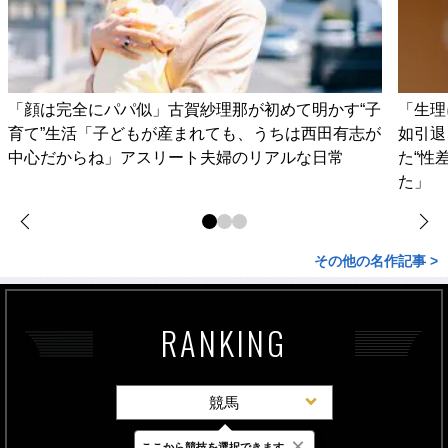
「顔は完全にパパ似」古賀紗理那が初めて明かす“子
「生理
育て”生活「子どもが産まれても、うちは西田有志が
如引退
中心だからね」アスリート夫婦のリアルな日常
た“性
た」
その他の名作記事 >
RANKING
競馬
×
ここから競技を選択できます