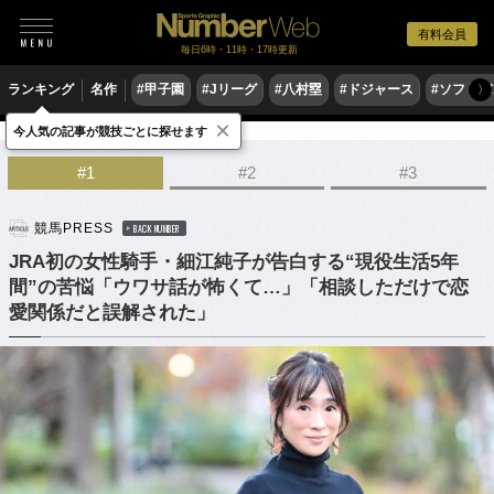
有料会員
毎日6時・11時・17時更新
ランキング
名作
#甲子園
#Jリーグ
#八村塁
#ドジャース
#ソフトバ
〉
×
今人気の記事が競技ごとに探せます
競馬
#1
#2
#3
競馬PRESS
BACK NUMBER
JRA初の女性騎手・細江純子が告白する“現役生活5年
間”の苦悩「ウワサ話が怖くて…」「相談しただけで恋
愛関係だと誤解された」