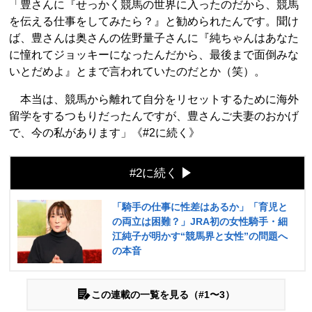
「豊さんに『せっかく競馬の世界に入ったのだから、競馬
を伝える仕事をしてみたら？』と勧められたんです。聞け
ば、豊さんは奥さんの佐野量子さんに『純ちゃんはあなた
に憧れてジョッキーになったんだから、最後まで面倒みな
いとだめよ』とまで言われていたのだとか（笑）。
本当は、競馬から離れて自分をリセットするために海外
留学をするつもりだったんですが、豊さんご夫妻のおかげ
で、今の私があります」《#2に続く》
#2に続く
「騎手の仕事に性差はあるか」「育児と
の両立は困難？」JRA初の女性騎手・細
江純子が明かす“競馬界と女性”の問題へ
の本音
この連載の一覧を見る（#1〜3）