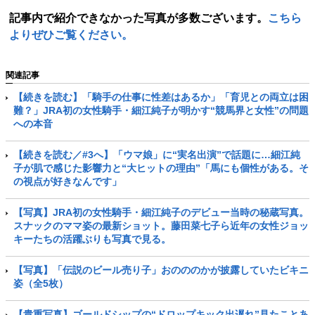
記事内で紹介できなかった写真が多数ございます。
こちら
よりぜひご覧ください。
関連記事
【続きを読む】「騎手の仕事に性差はあるか」「育児との両立は困
難？」JRA初の女性騎手・細江純子が明かす“競馬界と女性”の問題
への本音
【続きを読む／#3へ】「ウマ娘」に“実名出演”で話題に…細江純
子が肌で感じた影響力と“大ヒットの理由”「馬にも個性がある。そ
の視点が好きなんです」
【写真】JRA初の女性騎手・細江純子のデビュー当時の秘蔵写真。
スナックのママ姿の最新ショット。藤田菜七子ら近年の女性ジョッ
キーたちの活躍ぶりも写真で見る。
【写真】「伝説のビール売り子」おのののかが披露していたビキニ
姿（全5枚）
【貴重写真】ゴールドシップの“ドロップキック出遅れ”見たことあ