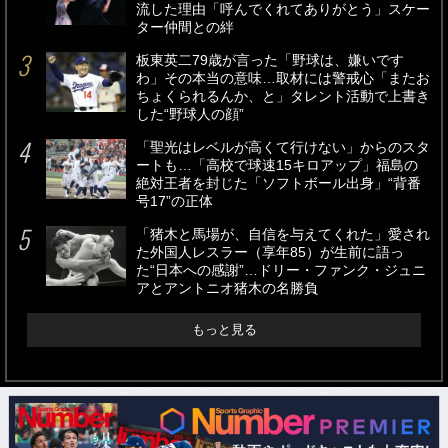
流した理由「呼んでくれてありがとう」スケー
ター仲間との絆
板東英二79歳が言った「野球は、嫌いです
わ」その本当の意味…取材には警戒心「またお
ちょくられるんか、と」タレント活動で上書き
した“野球人の顔”
「聖光はレベルが高くて行けない」からのスタ
ートも…「高校で球速15キロアップ」福島の
絶対王者を封じた「ソフトボール出身」“背番
号17”の正体
「猪木と馬場が、自信を与えてくれた」愛され
た外国人レスラー（享年85）が生前に語っ
た“日本への感謝”…ドリー・ファンク・ジュニ
アとアントニオ猪木の名勝負
もっと見る