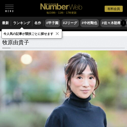
有料会員
毎日6時・11時・17時更新
最新
ランキング
名作
#甲子園
#Jリーグ
#中村剛也
#佐々木朗希
〉
×
今人気の記事が競技ごとに探せます
牧原由貴子
関連記事
牧原由貴子