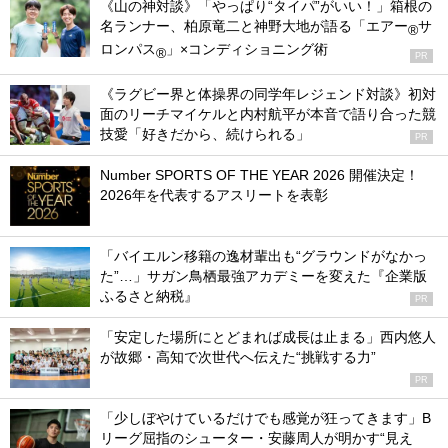
《山の神対談》「やっぱり“タイパ”がいい！」箱根の
名ランナー、柏原竜二と神野大地が語る「エアー
サ
®
ロンパス
」×コンディショニング術
®
PR
《ラグビー界と体操界の同学年レジェンド対談》初対
面のリーチマイケルと内村航平が本音で語り合った競
技愛「好きだから、続けられる」
PR
Number SPORTS OF THE YEAR 2026 開催決定！
2026年を代表するアスリートを表彰
「バイエルン移籍の逸材輩出も“グラウンドがなかっ
た”…」サガン鳥栖最強アカデミーを変えた『企業版
ふるさと納税』
PR
「安定した場所にとどまれば成長は止まる」西内悠人
が故郷・高知で次世代へ伝えた“挑戦する力”
PR
「少しぼやけているだけでも感覚が狂ってきます」B
リーグ屈指のシューター・安藤周人が明かす“見え