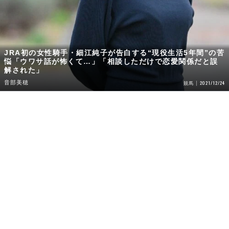
JRA初の女性騎手・細江純子が告白する“現役生活5年間”の苦
悩「ウワサ話が怖くて…」「相談しただけで恋愛関係だと誤
解された」
音部美穂
2021/12/24
競馬