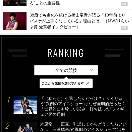
る”ことの重要性
PR
38歳でも進化を続ける篠山竜青が語る「10年前より
バスケが上手くなっている」理由とは。［MVVりらい
ぶ賞 受賞者インタビュー］
PR
RANKING
全ての競技
×
ここから競技を選択できます
最新
24時間
週間
「（私たち）引退したんだっけ？」りくりゅ
う“異例のアイスショー”はなぜ画期的だった？
「世界的にも珍しい試み」打ち破った“フィギ
ュア界の通例”
木原龍一「正直、引退してからどうしたらいい
か…」三浦璃来が“異例のアイスショー”で涙を