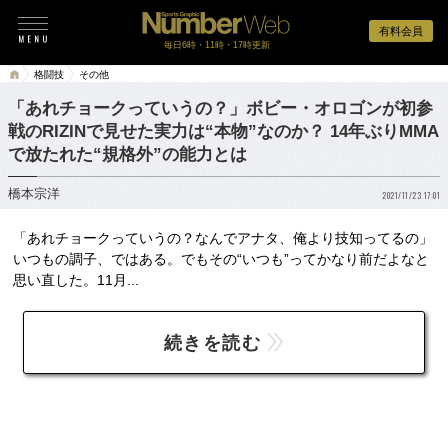
有料会員
毎日6時・11時・17時更新
格闘技
その他
「あれチョークっていうの？」ボビー・オロゴンが初参
戦のRIZINで見せた実力は“本物”なのか？ 14年ぶりMMA
で放たれた“規格外”の能力とは
橋本宗洋
2021/11/23 17:01
「あれチョークっていうの？なんでアナタ、俺より技知ってるの」
いつもの調子、ではある。でもその“いつも”ってかなり前だよなと
思い直した。11月...
続きを読む