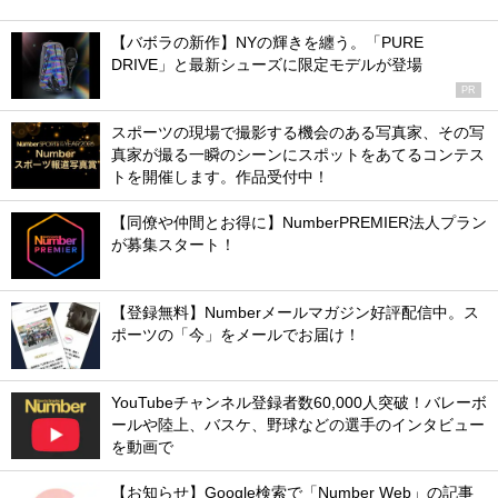
【バボラの新作】NYの輝きを纏う。「PURE
DRIVE」と最新シューズに限定モデルが登場
PR
スポーツの現場で撮影する機会のある写真家、その写
真家が撮る一瞬のシーンにスポットをあてるコンテス
トを開催します。作品受付中！
【同僚や仲間とお得に】NumberPREMIER法人プラン
が募集スタート！
【登録無料】Numberメールマガジン好評配信中。ス
ポーツの「今」をメールでお届け！
YouTubeチャンネル登録者数60,000人突破！バレーボ
ールや陸上、バスケ、野球などの選手のインタビュー
を動画で
【お知らせ】Google検索で「Number Web」の記事