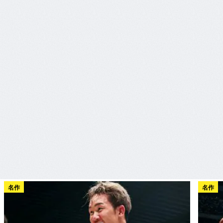
名作
名作