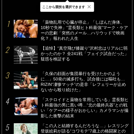
×
ここから競技を選択できます
最新
24時間
週間
「薬物乱用で心臓が停止」「しぼんだ身体、
10秒で失神」“霊長類ヒト科最強”マーク・ケア
ーの悲劇「突然のメール…ハリウッドで映画
化？」報われた人生
【追悼】“真空飛び膝蹴り”沢村忠はリアルに弱
かったのか？ 全241戦「フェイク試合だった」
疑惑を検証する
「久保の顔面が集団暴行を受けたかのよう
に…」50発の滅多打ち、試合後には嘔吐も…
RIZIN“凄惨マッチ”の是非「レフェリーが止め
ないから殴り続けた」
「ステロイドと薬物を常用している」霊長類ヒ
ト科最強の男に黒い噂…“北の最終兵器”との戦
い「ケアーの様子がおかしい」カメラマンが撮
影した衝撃の結末
「この人と結婚するんだろうな…」レスリング
登坂絵莉が語る“コワモテ”7歳上の格闘家との