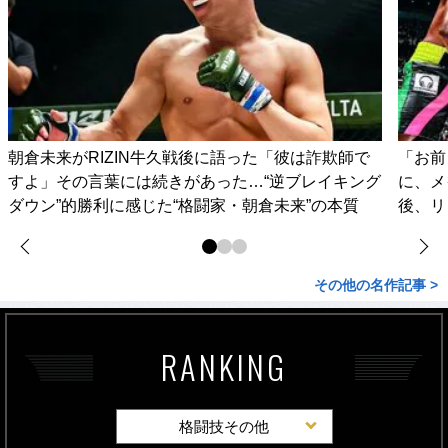
朝倉未来がRIZIN牛久戦後に語った「彼は詐欺師で
「お前
すよ」その言葉には続きがあった…“逆ブレイキング
に、メ
ダウン”的勝利に感じた“格闘家・朝倉未来”の本質
後、リ
その他の名作記事 >
RANKING
格闘技その他