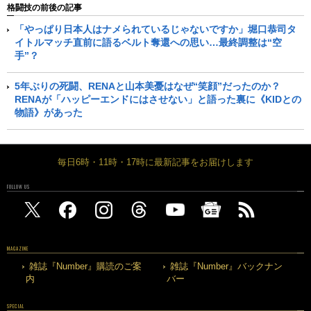
格闘技の前後の記事
「やっぱり日本人はナメられているじゃないですか」堀口恭司タ
イトルマッチ直前に語るベルト奪還への思い…最終調整は“空
手”？
5年ぶりの死闘、RENAと山本美憂はなぜ“笑顔”だったのか？
RENAが「ハッピーエンドにはさせない」と語った裏に《KIDとの
物語》があった
毎日6時・11時・17時に最新記事をお届けします
FOLLOW US
MAGAZINE
雑誌『Number』購読のご案
雑誌『Number』バックナン
内
バー
SPECIAL