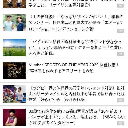
学ぶこと」《ケイリン国際対談②》
PR
《山の神対談》「やっぱり“タイパ”がいい！」箱根の
名ランナー、柏原竜二と神野大地が語る「エアー
サ
®
ロンパス
」×コンディショニング術
®
PR
「バイエルン移籍の逸材輩出も“グラウンドがなかっ
た”…」サガン鳥栖最強アカデミーを変えた『企業版
ふるさと納税』
PR
Number SPORTS OF THE YEAR 2026 開催決定！
2026年を代表するアスリートを表彰
《ラグビー界と体操界の同学年レジェンド対談》初対
面のリーチマイケルと内村航平が本音で語り合った競
技愛「好きだから、続けられる」
PR
38歳でも進化を続ける篠山竜青が語る「10年前より
バスケが上手くなっている」理由とは。［MVVりらい
ぶ賞 受賞者インタビュー］
PR