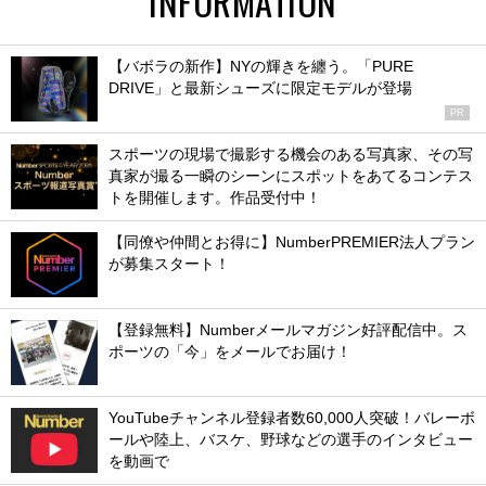
INFORMATION
【バボラの新作】NYの輝きを纏う。「PURE
DRIVE」と最新シューズに限定モデルが登場
PR
スポーツの現場で撮影する機会のある写真家、その写
真家が撮る一瞬のシーンにスポットをあてるコンテス
トを開催します。作品受付中！
【同僚や仲間とお得に】NumberPREMIER法人プラン
が募集スタート！
【登録無料】Numberメールマガジン好評配信中。ス
ポーツの「今」をメールでお届け！
YouTubeチャンネル登録者数60,000人突破！バレーボ
ールや陸上、バスケ、野球などの選手のインタビュー
を動画で