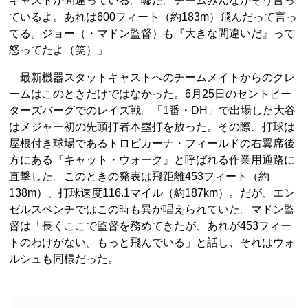
キャストが間違っている。嘘だ。チームみんながそう言っ
ているよ。あれは600フィート（約183m）飛んだって言っ
てる。ジョー（・マドン監督）も『大きな間違いだ』って
怒ってたよ（笑）」
最新機器スタットキャストへのチームメイトからのクレ
ームはこのときだけではなかった。6月25日のセントピー
ターズバーグでのレイズ戦。「1番・DH」で出場した大谷
はメジャー初の先頭打者本塁打を放った。その際、打球は
屋根付き球場であるトロピカーナ・フィールドの右翼席後
方にある『キャット・ウォーク』と呼ばれる作業用通路に
直撃した。このときの発表は飛距離453フィート（約
138m）、打球速度116.1マイル（約187km）。だが、エン
ゼルスベンチではこの時も異が唱えられていた。マドン監
督は「長くここで監督を務めてきたが、あれが453フィー
トのわけがない。もっと飛んでいる」と話し、それはウォ
ルシュも同様だった。