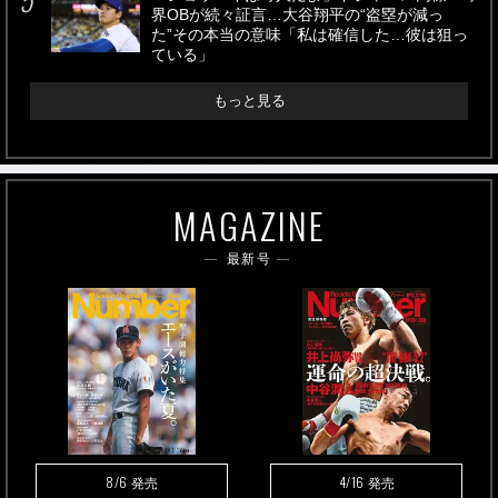
界OBが続々証言…大谷翔平の“盗塁が減っ
た”その本当の意味「私は確信した…彼は狙っ
ている」
もっと見る
MAGAZINE
最新号
8/6
4/16
発売
発売