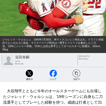
ジャレッド・ウォルシュ 1993年7月30日、米ウィスコンシン州生まれ。ドラフト39巡
目でエンゼルスに指名。マイナーリーグ時代は一塁手とリリーフを兼任した二刀
流。'19年にメジャー昇格。'21年には控え野手としてオールスターに初選出。183cm、
95kg
photograph by
笹田幸嗣
Getty Images
text by
Koji Sasada
ポスト
シェア
コピー
大谷翔平とともに今年のオールスターゲームにも出場し
たジャレッド・ウォルシュは、'19年シーズンに自身も二刀
流選手としてプレーした経験を持つ。成績は打者として31