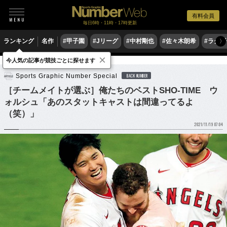
有料会員
毎日6時・11時・17時更新
ランキング
名作
#甲子園
#Jリーグ
#中村剛也
#佐々木朗希
#ラグ
〉
×
今人気の記事が競技ごとに探せます
野球
MLB
Sports Graphic Number Special
BACK NUMBER
［チームメイトが選ぶ］俺たちのベストSHO-TIME ウ
ォルシュ「あのスタットキャストは間違ってるよ
（笑）」
2021/11/19 07:04