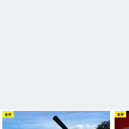
名作
名作