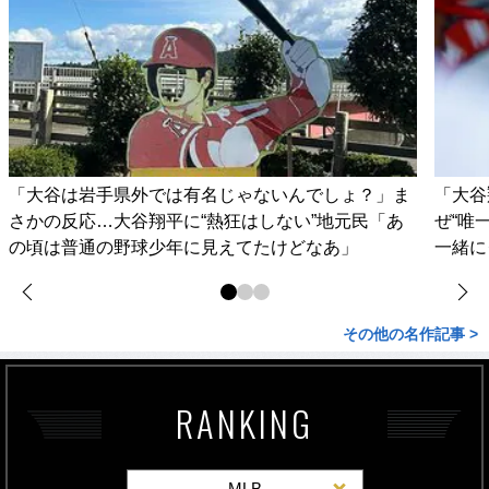
「大谷は岩手県外では有名じゃないんでしょ？」ま
「大谷
さかの反応…大谷翔平に“熱狂はしない”地元民「あ
ぜ“唯
の頃は普通の野球少年に見えてたけどなあ」
一緒に
その他の名作記事 >
RANKING
MLB