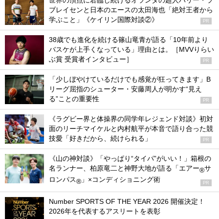
世界の頂点に君臨し続けるオランダの超人ハリー・ラ
ブレイセンと日本のエースの太田海也「絶対王者から
学ぶこと」《ケイリン国際対談②》
PR
38歳でも進化を続ける篠山竜青が語る「10年前より
バスケが上手くなっている」理由とは。［MVVりらい
ぶ賞 受賞者インタビュー］
PR
「少しぼやけているだけでも感覚が狂ってきます」B
リーグ屈指のシューター・安藤周人が明かす“見え
る”ことの重要性
PR
《ラグビー界と体操界の同学年レジェンド対談》初対
面のリーチマイケルと内村航平が本音で語り合った競
技愛「好きだから、続けられる」
PR
《山の神対談》「やっぱり“タイパ”がいい！」箱根の
名ランナー、柏原竜二と神野大地が語る「エアー
サ
®
ロンパス
」×コンディショニング術
®
PR
Number SPORTS OF THE YEAR 2026 開催決定！
2026年を代表するアスリートを表彰