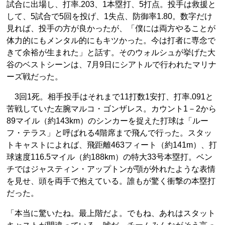
試合に出場し、打率.203、1本塁打、5打点。投手は救援と
して、5試合で5回を投げ、1失点、防御率1.80。数字だけ
見れば、投手の方が良かったが、「僕には両方やることが
体力的にもメンタル的にもキツかった。今は打者に専念で
きて余裕が生まれた」と話す。そのウォルシュが挙げた大
谷のベストシーンは、7月9日にシアトルで行われたマリナ
ーズ戦だった。
3回1死。相手投手はそれまで11打数1安打、打率.091と
苦戦していた左腕マルコ・ゴンザレス。カウント1－2から
89マイル（約143km）のシンカーを捉えた打球は「ルー
フ・テラス」と呼ばれる4階席まで飛んで行った。スタッ
トキャストによれば、飛距離463フィート（約141m）、打
球速度116.5マイル（約188km）の特大33号本塁打。ベン
チではジャスティン・アップトンが顎が外れたような表情
を見せ、頭を両手で抱えている。誰もが驚く衝撃の本塁打
だった。
「本当に驚いたね。最上階だよ。でもね、あれはスタット