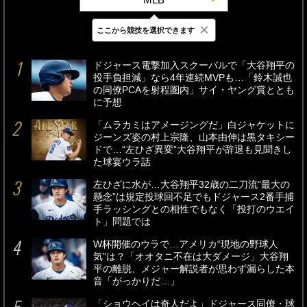
×
ここから競技を選択できます
最新
24時間
週間
ドジャース電撃加入スクーバルで「大谷翔平の
投手負担減」なら4年連続MVPも…「鈴木誠也
の同僚PCAを射程圏内」サイ・ヤング賞ととも
に予想
「ムラカミはアメージングだ」白ジャケットに
ジーンズ姿の村上宗隆、山本由伸は黒タキシー
ドで…“左ひざ異変”大谷翔平が辞退も見聞きし
た球宴ウラ話
左ひざに水が…大谷翔平32歳の二刀流“最大の
懸念”は規定投球回不足でもドジャース2番手捕
手ラッシングとの相性でもなく「投打のウエイ
ト」問題では
W杯開催のウラで…アメリカ“現地の野球人
気”は？「オオタニ不在は大ダメージ」大谷翔
平の離脱、メジャー解説者が思わず漏らした本
音「がっかりだ…」
「ショウヘイは奇人だよ」ドジャース同僚・球