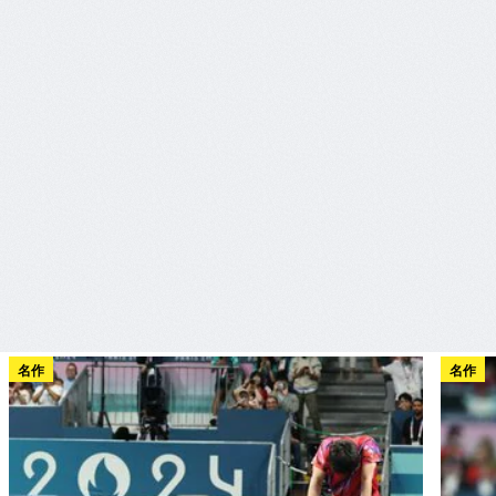
名作
名作