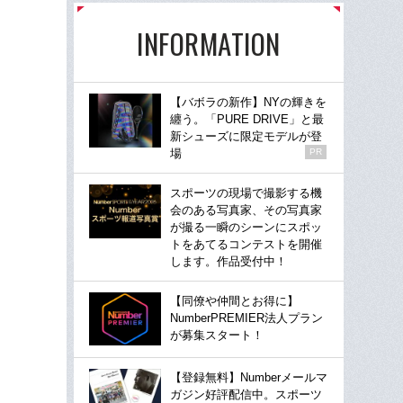
INFORMATION
【バボラの新作】NYの輝きを
纏う。「PURE DRIVE」と最
新シューズに限定モデルが登
場
PR
スポーツの現場で撮影する機
会のある写真家、その写真家
が撮る一瞬のシーンにスポッ
トをあてるコンテストを開催
します。作品受付中！
【同僚や仲間とお得に】
NumberPREMIER法人プラン
が募集スタート！
【登録無料】Numberメールマ
ガジン好評配信中。スポーツ