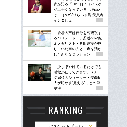
青が語る「10年前よりバスケ
が上手くなっている」理由と
は。［MVVりらいぶ賞 受賞者
インタビュー］
PR
「会場の声は自分を客観視す
るバロメーター」柔道48kg級
金メダリスト・角田夏実が感
じていた声の力と、声を活か
した新たなミッション
PR
「少しぼやけているだけでも
感覚が狂ってきます」Bリー
グ屈指のシューター・安藤周
人が明かす“見える”ことの重
要性
PR
RANKING
バスケットボール