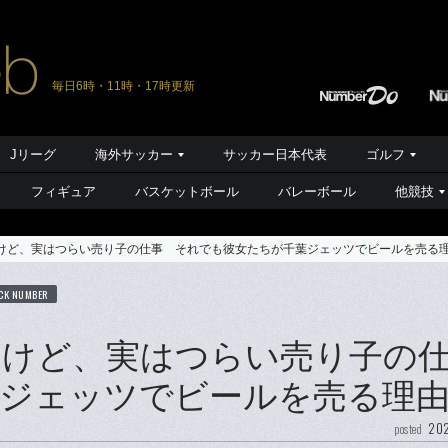
毎日6時・11時・17時更新
Jリーグ
海外サッカー
サッカー日本代表
ゴルフ
フィギュア
バスケットボール
バレーボール
他競技
けど、実はつらい売り子の仕事 それでも彼女たちが千葉ジェッツでビールを売る
CK NUMBER
イけど、実はつらい売り子の
ジェッツでビールを売る理
202
posted