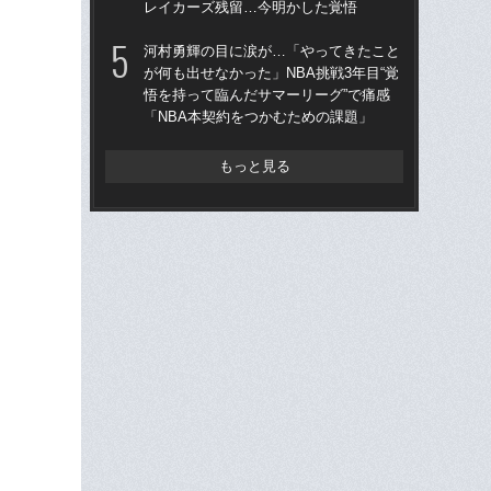
レイカーズ残留…今明かした覚悟
「“
河村勇輝の目に涙が…「やってきたこと
八村
が何も出せなかった」NBA挑戦3年目“覚
「
悟を持って臨んだサマーリーグ”で痛感
が
「NBA本契約をつかむための課題」
と
もっと見る