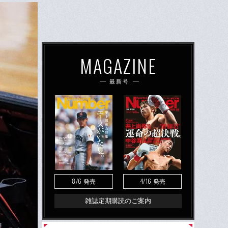
MAGAZINE
最新号
8/6
4/16
発売
発売
雑誌定期購読のご案内