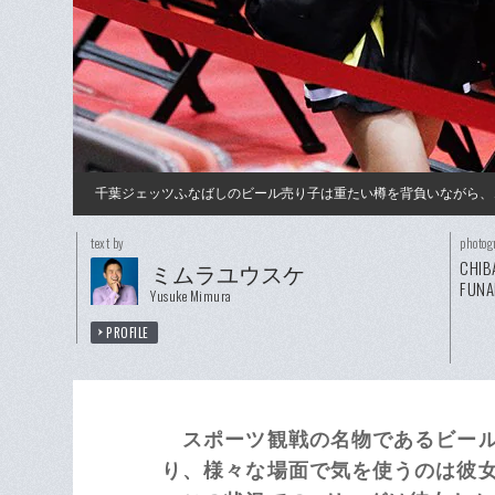
千葉ジェッツふなばしのビール売り子は重たい樽を背負いながら、
text by
photog
CHIB
ミムラユウスケ
FUNA
Yusuke Mimura
PROFILE
スポーツ観戦の名物であるビール
り、様々な場面で気を使うのは彼