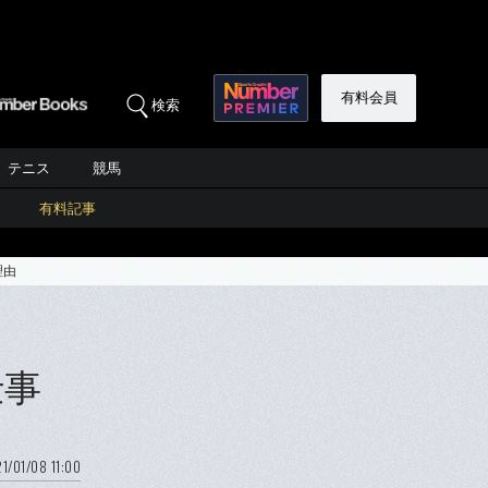
有料会員
検索
テニス
競馬
有料記事
理由
仕事
由
1/01/08 11:00