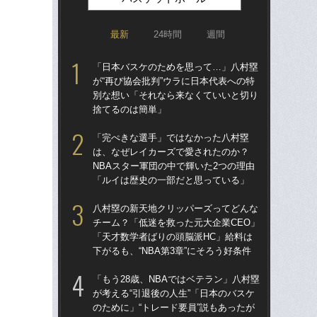
最新
24時間
週間
「日本バスケのためを思って…」八村塁
「
が“再び協会批判”ウラに日本代表への特
が“
別な想い「それなら来なくていいと切り
別
捨てるのは簡単」
捨
「完ぺきな選手」ではなかった八村塁
八
は、なぜレイカーズで愛されたのか？
チー
NBAスター軍団の中で輝いた2つの理由
「
「ルイは歴史の一部だと思っている」
下が
八村塁の新天地クリッパーズってどんな
河村
チーム？「低迷を救った元大企業CEO」
しい
「天才数学者ばりの頭脳派HC」給料は
えて
下がるも、“NBA第3章”にそろう好条件
こ
「もう28歳、NBAではベテラン」八村塁
「
が考える“引退後の人生”「日本のバスケ
た…
のために」“トレード要員”説もあったが
イミ