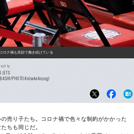
コロナ禍も笑顔で働き続けている
raph by
A JETS
BASHI/PHOTO:KeisukeAoyagi
の売り子たち。コロナ禍で色々な制約がかかった
女たちも同じだ。