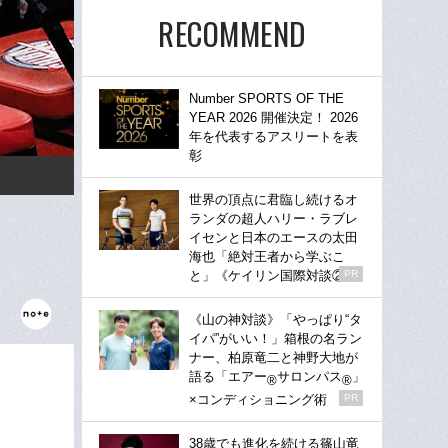
RECOMMEND
Number SPORTS OF THE
YEAR 2026 開催決定！ 2026
年を代表するアスリートを表
彰
世界の頂点に君臨し続けるオ
ランダの超人ハリー・ラブレ
イセンと日本のエースの太田
海也「絶対王者から学ぶこ
と」《ケイリン国際対談②》
PR
《山の神対談》「やっぱり“タ
イパ”がいい！」箱根の名ラン
ナー、柏原竜二と神野大地が
語る「エアー
サロンパス
」
®
®
×コンディショニング術
PR
38歳でも進化を続ける篠山竜