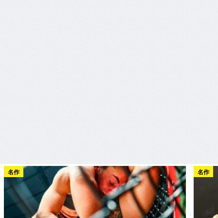
名作
名作