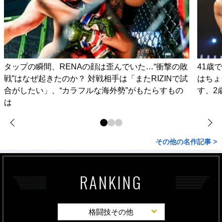
タップの瞬間、RENAの顔は歪んでいた…“衝撃の敗
41歳
戦”はなぜ起きたのか？ 対戦相手は「またRIZINで試
はちょ
合がしたい」、“カラフルな海外勢”がもたらすもの
す、2
は
その他の名作記事 >
RANKING
格闘技その他