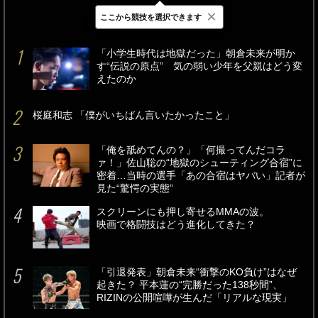
×
ここから競技を選択できます
最新
24時間
週間
「小学生時代は地獄だった」朝倉未来が明か
す“伝説の原点” 気の弱い少年を父親はどう変
えたのか
桜庭和志 「僕がいちばん言いたかったこと」
「俺を舐めてんの？」「何撮ってんだコラ
ァ！」佐山聡の“地獄のシューティング合宿”に
密着…当時の選手「あの合宿はヤバい」記者が
見た“驚愕の実態”
スクリーンにも押し寄せるMMAの波。
映画で格闘技はどう進化してきた？
「引退発表」朝倉未来“衝撃のKO負け”はなぜ
起きた？ 平本蓮の“完勝だった138秒間”、
RIZINの公開喧嘩が生んだ「リアルな現実」