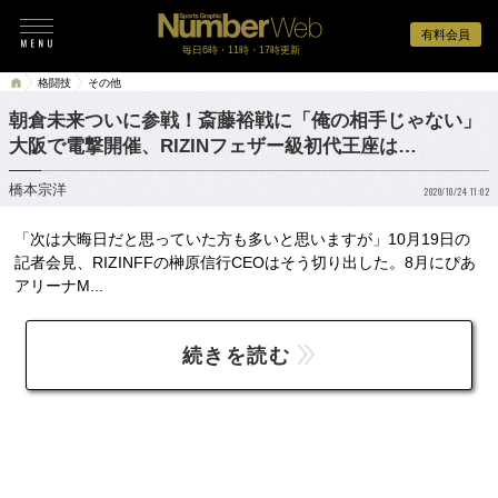
有料会員
毎日6時・11時・17時更新
格闘技
その他
朝倉未来ついに参戦！斎藤裕戦に「俺の相手じゃない」
大阪で電撃開催、RIZINフェザー級初代王座は…
橋本宗洋
2020/10/24 11:02
「次は大晦日だと思っていた方も多いと思いますが」10月19日の
記者会見、RIZINFFの榊原信行CEOはそう切り出した。8月にぴあ
アリーナM...
続きを読む