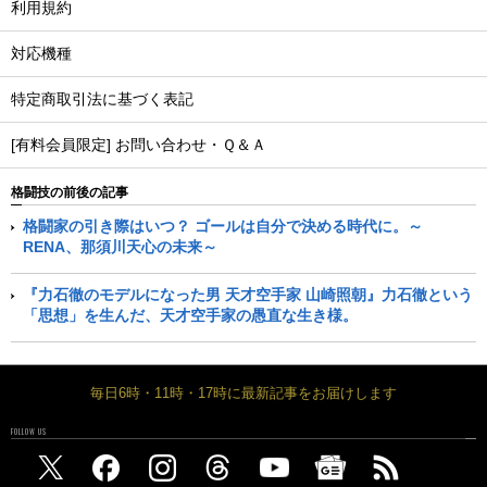
利用規約
対応機種
特定商取引法に基づく表記
[有料会員限定] お問い合わせ・Ｑ＆Ａ
格闘技の前後の記事
格闘家の引き際はいつ？ ゴールは自分で決める時代に。～
RENA、那須川天心の未来～
『力石徹のモデルになった男 天才空手家 山崎照朝』力石徹という
「思想」を生んだ、天才空手家の愚直な生き様。
毎日6時・11時・17時に最新記事をお届けします
FOLLOW US