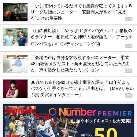
「少しぼやけているだけでも感覚が狂ってきます」B
リーグ屈指のシューター・安藤周人が明かす“見え
る”ことの重要性
PR
《山の神対談》「やっぱり“タイパ”がいい！」箱根の
名ランナー、柏原竜二と神野大地が語る「エアー
サ
®
ロンパス
」×コンディショニング術
®
PR
「会場の声は自分を客観視するバロメーター」柔道
48kg級金メダリスト・角田夏実が感じていた声の力
と、声を活かした新たなミッション
PR
38歳でも進化を続ける篠山竜青が語る「10年前より
バスケが上手くなっている」理由とは。［MVVりらい
ぶ賞 受賞者インタビュー］
PR