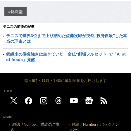
#錦織圭
テニスの前後の記事
テニスで世界3位まで上り詰めた佐藤次郎が突然“投身自殺”した本
当の理由とは
錦織圭の勝負強さは生きていた 全仏“劇場フルセット”で「A lot
of focus」覚醒
毎日6時・11時・17時に最新記事をお届けします
FOLLOW US
MAGAZINE
雑誌『Number』購読のご案
雑誌『Number』バックナン
内
バー