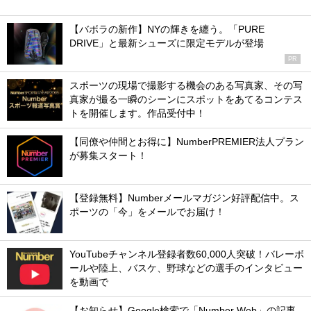
【バボラの新作】NYの輝きを纏う。「PURE
DRIVE」と最新シューズに限定モデルが登場
PR
スポーツの現場で撮影する機会のある写真家、その写
真家が撮る一瞬のシーンにスポットをあてるコンテス
トを開催します。作品受付中！
【同僚や仲間とお得に】NumberPREMIER法人プラン
が募集スタート！
【登録無料】Numberメールマガジン好評配信中。ス
ポーツの「今」をメールでお届け！
YouTubeチャンネル登録者数60,000人突破！バレーボ
ールや陸上、バスケ、野球などの選手のインタビュー
を動画で
【お知らせ】Google検索で「Number Web」の記事