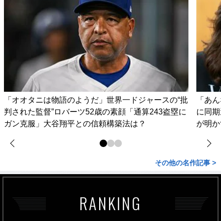
「オオタニは物語のようだ」世界一ドジャースの“批
「あん
判された監督”ロバーツ52歳の素顔「通算243盗塁に
に同期
ガン克服」大谷翔平との信頼構築法は？
が明か
その他の名作記事 >
RANKING