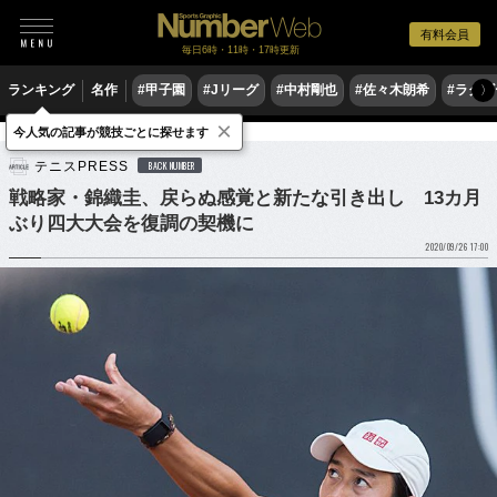
有料会員
毎日6時・11時・17時更新
ランキング
名作
#甲子園
#Jリーグ
#中村剛也
#佐々木朗希
#ラグ
〉
×
今人気の記事が競技ごとに探せます
テニス
男子テニス
テニスPRESS
BACK NUMBER
戦略家・錦織圭、戻らぬ感覚と新たな引き出し 13カ月
ぶり四大大会を復調の契機に
2020/09/26 17:00