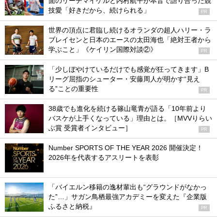
面のリーチマイケルと内村航平が本音で語り合った競
技愛「好きだから、続けられる」
PR
世界の頂点に君臨し続けるオランダの超人ハリー・ラ
ブレイセンと日本のエースの太田海也「絶対王者から
学ぶこと」《ケイリン国際対談②》
PR
「少しぼやけているだけでも感覚が狂ってきます」B
リーグ屈指のシューター・安藤周人が明かす“見え
る”ことの重要性
PR
38歳でも進化を続ける篠山竜青が語る「10年前より
バスケが上手くなっている」理由とは。［MVVりらい
ぶ賞 受賞者インタビュー］
PR
Number SPORTS OF THE YEAR 2026 開催決定！
2026年を代表するアスリートを表彰
「バイエルン移籍の逸材輩出も“グラウンドがなかっ
た”…」サガン鳥栖最強アカデミーを変えた『企業版
ふるさと納税』
PR