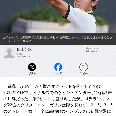
全仏オープンの前哨戦では1勝のみに終わった錦織圭。果たして全仏ではどのようなプ
レーを見せてくれるか
photograph by
秋山英宏
Getty Images
text by
Hidehiro Akiyama
ポスト
シェア
コピー
錦織圭が1ゲームも取れずにセットを落としたのは、
2018年ATPファイナルズでのケビン・アンダーソン戦以来
の屈辱だった。第2セットは盛り返したが、世界ランキン
グ22位のクリスチャン・ガリンは隙を見せず、0－6、3－6
のストレート負け。全仏前哨戦のハンブルクは初戦敗退に