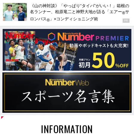
《山の神対談》「やっぱり“タイパ”がいい！」箱根の
名ランナー、柏原竜二と神野大地が語る「エアー
サ
®
ロンパス
」×コンディショニング術
®
PR
INFORMATION