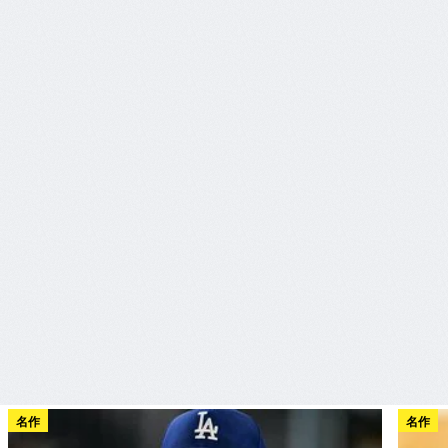
名作
名作