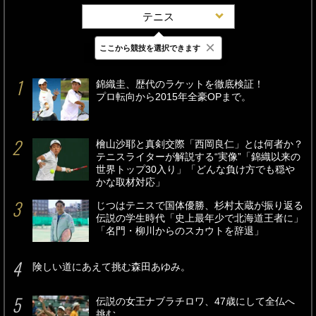
テニス
×
ここから競技を選択できます
最新
24時間
週間
錦織圭、歴代のラケットを徹底検証！
プロ転向から2015年全豪OPまで。
檜山沙耶と真剣交際「西岡良仁」とは何者か？
テニスライターが解説する“実像”「錦織以来の
世界トップ30入り」「どんな負け方でも穏や
かな取材対応」
じつはテニスで国体優勝、杉村太蔵が振り返る
伝説の学生時代「史上最年少で北海道王者に」
「名門・柳川からのスカウトを辞退」
険しい道にあえて挑む森田あゆみ。
伝説の女王ナブラチロワ、47歳にして全仏へ
挑む。