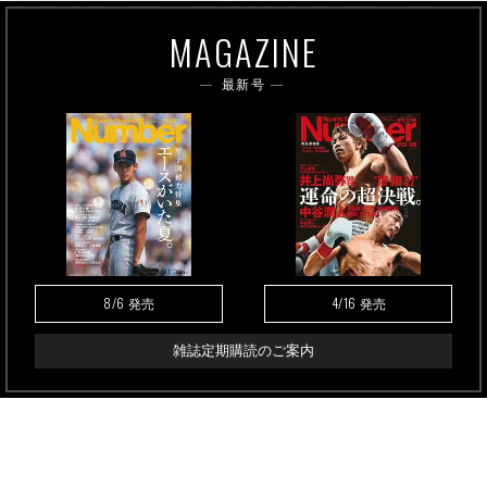
MAGAZINE
最新号
8/6
4/16
発売
発売
雑誌定期購読のご案内