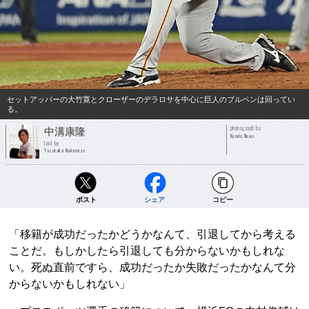
セットアッパーの大竹寛とクローザーのデラロサを中心に巨人のブルペンは回ってい
る。
photograph by
中溝康隆
Kyodo News
text by
Yasutaka Nakamizo
ポスト
シェア
コピー
「移籍が成功だったかどうかなんて、引退してから考える
ことだ。もしかしたら引退しても分からないかもしれな
い。死ぬ直前ですら、成功だったか失敗だったかなんて分
からないかもしれない」