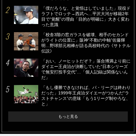
「僕だろうな、と覚悟はしていました」現役ド
ラフトでロッテ→西武へ…平沢大河が移籍2年
目で“覚醒”の理由「目的が明確に」大きく変わ
った意識
「校舎3階の窓ガラスを破壊、相手のセカンド
がライトの位置に」阪神“不動の中軸”佐藤輝
明…野球部元相棒が語る高校時代の《サトテル
伝説》
「おい、ノーヒットだぞ？」落合博満より前に
ダイエー王貞治が決断していた“日本シリーズ
で無安打投手交代”…「個人記録は関係ないん
だ」
「もし優勝できなければ、パ・リーグは終わり
だった」1999年王貞治ダイエーがつかんだ“ラ
ストチャンス”の意味「もう1リーグ制やろな、
と」
もっと見る