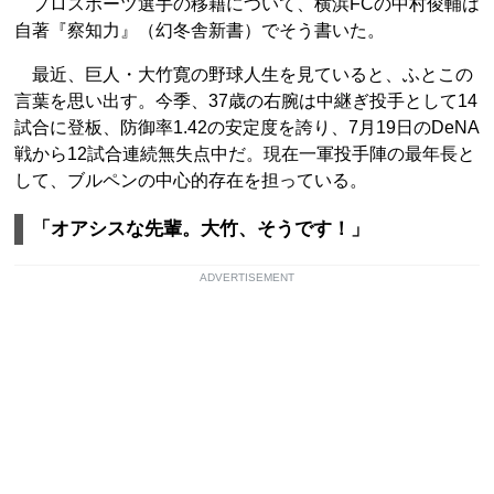
プロスポーツ選手の移籍について、横浜FCの中村俊輔は
自著『察知力』（幻冬舎新書）でそう書いた。
最近、巨人・大竹寛の野球人生を見ていると、ふとこの
言葉を思い出す。今季、37歳の右腕は中継ぎ投手として14
試合に登板、防御率1.42の安定度を誇り、7月19日のDeNA
戦から12試合連続無失点中だ。現在一軍投手陣の最年長と
して、ブルペンの中心的存在を担っている。
「オアシスな先輩。大竹、そうです！」
ADVERTISEMENT