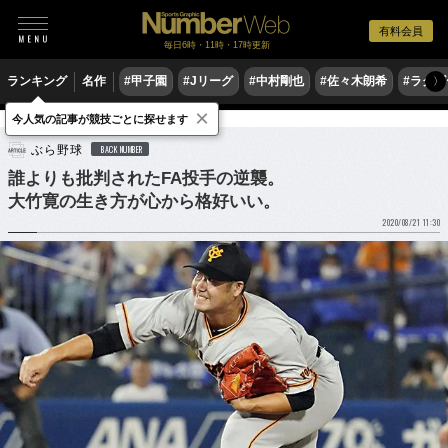
有料会員
毎日6時・11時・17時更新
ランキング
名作
#甲子園
#Jリーグ
#中村剛也
#佐々木朗希
#ラグ
〉
×
今人気の記事が競技ごとに探せます
野球
プロ野球
ぶら野球
BACK NUMBER
誰よりも批判されたFA投手の逆襲。
大竹寛の生き方が心から格好いい。
2020/08/21 11:30