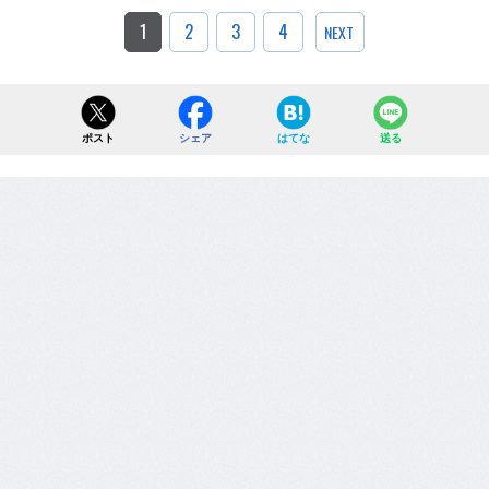
1
2
3
4
NEXT
ポスト
シェア
はてな
送る