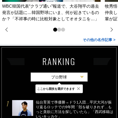
WBC韓国代表“クラブ通い”報道で、大谷翔平の過去
牧秀悟
発言が話題に…韓国野球にいま、何が起きているの
仲良し
か？「不祥事の時に比較対象としてオオタニを…」
輩が証
その他の名作記事 >
RANKING
プロ野球
×
ここから競技を選択できます
最新
24時間
週間
仙台育英で準優勝→ドラ1入団…平沢大河が振
り返るロッテでの9年間「殻を破りきれず…も
っと貪欲に方法を探していたら」「西武移籍は
いいキッカケ」