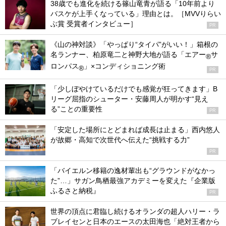
38歳でも進化を続ける篠山竜青が語る「10年前より
バスケが上手くなっている」理由とは。［MVVりらい
ぶ賞 受賞者インタビュー］
PR
《山の神対談》「やっぱり“タイパ”がいい！」箱根の
名ランナー、柏原竜二と神野大地が語る「エアー
サ
®
ロンパス
」×コンディショニング術
®
PR
「少しぼやけているだけでも感覚が狂ってきます」B
リーグ屈指のシューター・安藤周人が明かす“見え
る”ことの重要性
PR
「安定した場所にとどまれば成長は止まる」西内悠人
が故郷・高知で次世代へ伝えた“挑戦する力”
PR
「バイエルン移籍の逸材輩出も“グラウンドがなかっ
た”…」サガン鳥栖最強アカデミーを変えた『企業版
ふるさと納税』
PR
世界の頂点に君臨し続けるオランダの超人ハリー・ラ
ブレイセンと日本のエースの太田海也「絶対王者から