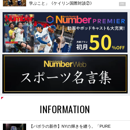
学ぶこと」《ケイリン国際対談②》
PR
INFORMATION
【バボラの新作】NYの輝きを纏う。「PURE