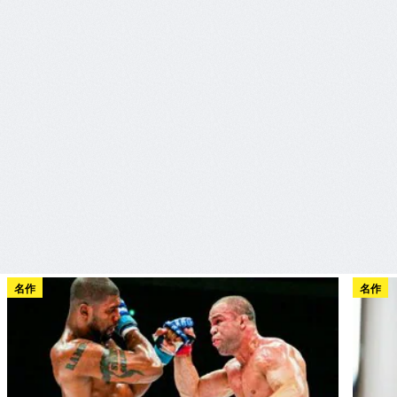
名作
名作