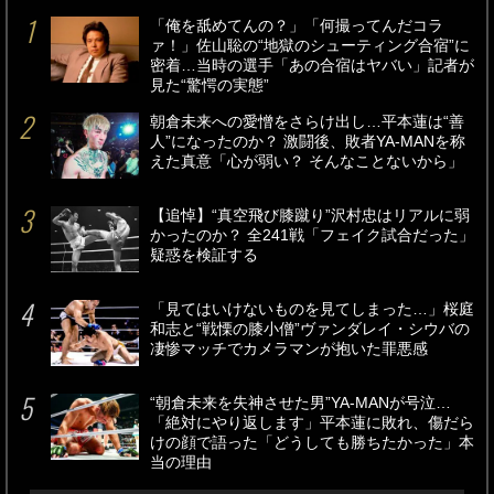
「俺を舐めてんの？」「何撮ってんだコラ
ァ！」佐山聡の“地獄のシューティング合宿”に
密着…当時の選手「あの合宿はヤバい」記者が
見た“驚愕の実態”
朝倉未来への愛憎をさらけ出し…平本蓮は“善
人”になったのか？ 激闘後、敗者YA-MANを称
えた真意「心が弱い？ そんなことないから」
【追悼】“真空飛び膝蹴り”沢村忠はリアルに弱
かったのか？ 全241戦「フェイク試合だった」
疑惑を検証する
「見てはいけないものを見てしまった…」桜庭
和志と“戦慄の膝小僧”ヴァンダレイ・シウバの
凄惨マッチでカメラマンが抱いた罪悪感
“朝倉未来を失神させた男”YA-MANが号泣…
「絶対にやり返します」平本蓮に敗れ、傷だら
けの顔で語った「どうしても勝ちたかった」本
当の理由