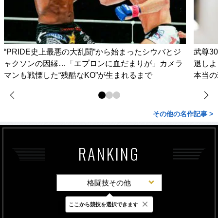
“PRIDE史上最悪の大乱闘”から始まったシウバとジ
武尊3
ャクソンの因縁…「エプロンに血だまりが」カメラ
退しよ
マンも戦慄した“残酷なKO”が生まれるまで
本当の
その他の名作記事 >
RANKING
格闘技その他
×
ここから競技を選択できます
最新
24時間
週間