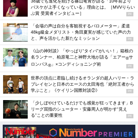
38歳でも進化を続ける篠山竜青が語る「10年前より
バスケが上手くなっている」理由とは。［MVVりらい
ぶ賞 受賞者インタビュー］
PR
「会場の声は自分を客観視するバロメーター」柔道
48kg級金メダリスト・角田夏実が感じていた声の力
と、声を活かした新たなミッション
PR
《山の神対談》「やっぱり“タイパ”がいい！」箱根の
名ランナー、柏原竜二と神野大地が語る「エアー
サ
®
ロンパス
」×コンディショニング術
®
PR
世界の頂点に君臨し続けるオランダの超人ハリー・ラ
ブレイセンと日本のエースの太田海也「絶対王者から
学ぶこと」《ケイリン国際対談②》
PR
「少しぼやけているだけでも感覚が狂ってきます」B
リーグ屈指のシューター・安藤周人が明かす“見え
る”ことの重要性
PR