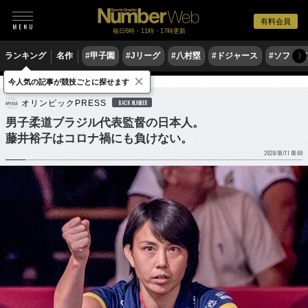
有料会員
毎日6時・11時・17時更新
ランキング
名作
#甲子園
#Jリーグ
#八村塁
#ドジャース
#ソフトバ
〉
×
今人気の記事が競技ごとに探せます
格闘技
柔道
オリンピックPRESS
BACK NUMBER
男子柔道ブラジル代表監督の日本人。
藤井裕子はコロナ禍にも負けない。
2020/08/11 08:00