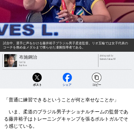
試合中、選手に声をかける藤井裕子ブラジル男子柔道監督。リオ五輪では女子代表の
コーチを務め金メダルまで獲らせた凄腕指導者である。
photograph by
布施鋼治
Gabriela Sabau/IJF
text by
Koji Fuse
ポスト
シェア
コピー
「普通に練習できるということが何と幸せなことか」
いま、柔道のブラジル男子ナショナルチームの監督であ
る藤井裕子はトレーニングキャンプを張るポルトガルでそ
う感じている。