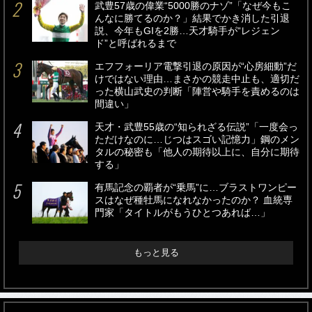
武豊57歳の偉業“5000勝のナゾ”「なぜ今もこ
んなに勝てるのか？」結果でかき消した引退
説、今年もGIを2勝…天才騎手が“レジェン
ド”と呼ばれるまで
エフフォーリア電撃引退の原因が“心房細動”だ
けではない理由…まさかの競走中止も、適切だ
った横山武史の判断「陣営や騎手を責めるのは
間違い」
天才・武豊55歳の“知られざる伝説”「一度会っ
ただけなのに…じつはスゴい記憶力」鋼のメン
タルの秘密も「他人の期待以上に、自分に期待
する」
有馬記念の覇者が“乗馬”に…ブラストワンピー
スはなぜ種牡馬になれなかったのか？ 血統専
門家「タイトルがもうひとつあれば…」
もっと見る