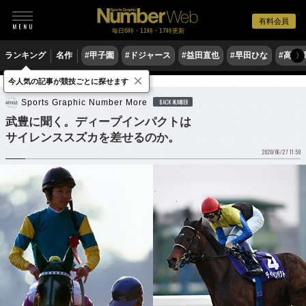
有料会員
毎日6時・11時・17時更新
ランキング
名作
#甲子園
#ドジャース
#益田直也
#早田ひな
#高木
〉
×
今人気の記事が競技ごとに探せます
競馬
Sports Graphic Number More
BACK NUMBER
武豊に聞く。ディープインパクトは
サイレンススズカを差せるのか。
2020/06/27 11:50