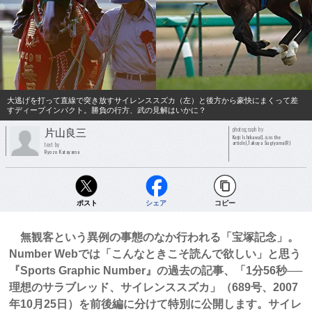
大逃げを打って直線で突き放すサイレンススズカ（左）と後方から豪快にまくって差
すディープインパクト。勝負の行方、武の見解はいかに？
photograph by
片山良三
Keiji Ishikawa(L＆in the
article),Takuya Sugiyama(R)
text by
Ryozo Katayama
ポスト
シェア
コピー
無観客という異例の事態のなか行われる「宝塚記念」。
Number Webでは「こんなときこそ読んで欲しい」と思う
『Sports Graphic Number』の過去の記事、「1分56秒──
理想のサラブレッド、サイレンススズカ」（689号、2007
年10月25日）を前後編に分けて特別に公開します。サイレ