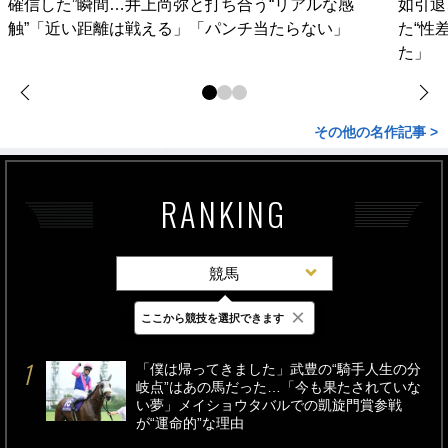
確信した”瞬間…井上尚弥と打ち合う“リアルな感
如引退
触”「近い距離は戦える」「パンチ当たらない」
た“性
た」
その他の名作記事 >
RANKING
競馬
×
ここから競技を選択できます
最新
24時間
週間
「僕は帰ってきました」武豊の“騎手人生の分
岐点”はあの馬だった…「今も果たされていな
い夢」メイショウタバルでの凱旋門賞参戦
が“運命的”な理由