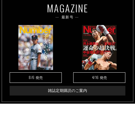
MAGAZINE
最新号
8/6
4/16
発売
発売
雑誌定期購読のご案内