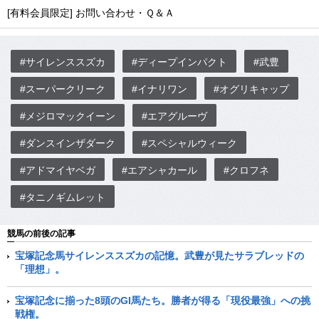
[有料会員限定] お問い合わせ・Ｑ＆Ａ
#サイレンススズカ
#ディープインパクト
#武豊
#スーパークリーク
#イナリワン
#オグリキャップ
#メジロマックイーン
#エアグルーヴ
#ダンスインザダーク
#スペシャルウィーク
#アドマイヤベガ
#エアシャカール
#クロフネ
#タニノギムレット
競馬の前後の記事
宝塚記念馬サイレンススズカの記憶。武豊が見たサラブレッドの
「理想」。
宝塚記念に揃った8頭のGI馬たち。勝者が得る「現役最強」への挑
戦権。