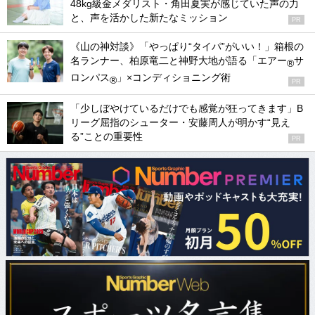
48kg級金メダリスト・角田夏実が感じていた声の力
と、声を活かした新たなミッション
PR
《山の神対談》「やっぱり“タイパ”がいい！」箱根の
名ランナー、柏原竜二と神野大地が語る「エアー
サ
®
ロンパス
」×コンディショニング術
®
PR
「少しぼやけているだけでも感覚が狂ってきます」B
リーグ屈指のシューター・安藤周人が明かす“見え
る”ことの重要性
PR