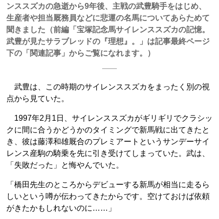
ンススズカの急逝から9年後、主戦の武豊騎手をはじめ、
生産者や担当厩務員などに悲運の名馬についてあらためて
聞きました（前編「宝塚記念馬サイレンススズカの記憶。
武豊が見たサラブレッドの『理想』。」は記事最終ページ
下の「関連記事」からご覧になれます。）
武豊は、この時期のサイレンススズカをまったく別の視
点から見ていた。
1997年2月1日、サイレンススズカがギリギリでクラシッ
クに間に合うかどうかのタイミングで新馬戦に出てきたと
き、彼は藤澤和雄厩合のプレミアートというサンデーサイ
レンス産駒の騎乗を先に引き受けてしまっていた。武は、
「失敗だった」と悔やんでいた。
「橋田先生のところからデビューする新馬が相当に走るら
しいという噂が伝わってきたからです。空けておけば依頼
がきたかもしれないのに……」