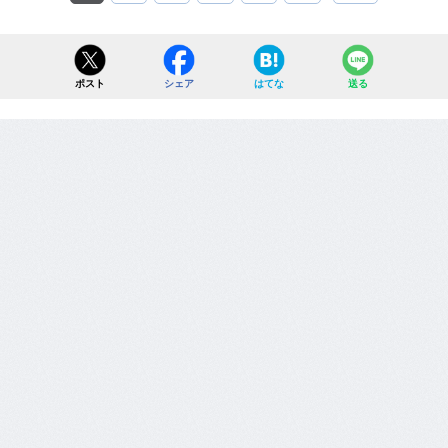
ポスト
シェア
はてな
送る