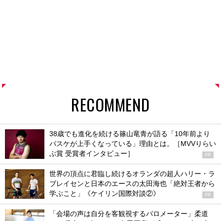
RECOMMEND
38歳でも進化を続ける篠山竜青が語る「10年前より
バスケが上手くなっている」理由とは。［MVVりらい
ぶ賞 受賞者インタビュー］
PR
世界の頂点に君臨し続けるオランダの超人ハリー・ラ
ブレイセンと日本のエースの太田海也「絶対王者から
学ぶこと」《ケイリン国際対談②》
PR
「会場の声は自分を客観視するバロメーター」柔道