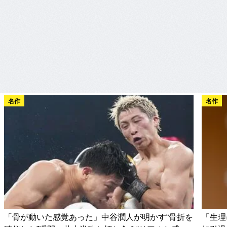
名作
名作
「骨が動いた感覚あった」中谷潤人が明かす“骨折を
「生理