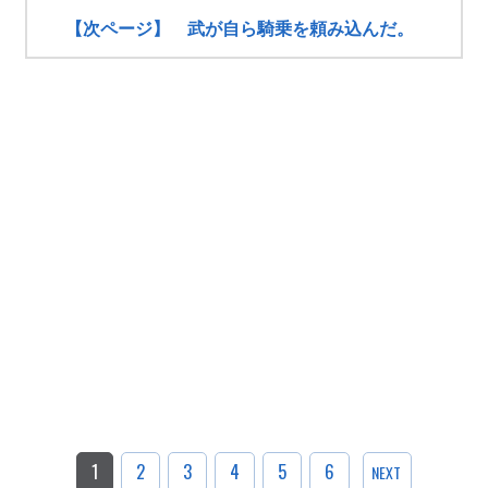
【次ページ】 武が自ら騎乗を頼み込んだ。
1
2
3
4
5
6
NEXT