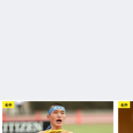
名作
名作