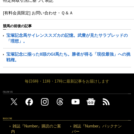
特定商取引法に基づく表記
[有料会員限定] お問い合わせ・Ｑ＆Ａ
競馬の前後の記事
宝塚記念馬サイレンススズカの記憶。武豊が見たサラブレッドの
「理想」。
宝塚記念に揃った8頭のGI馬たち。勝者が得る「現役最強」への挑
戦権。
毎日6時・11時・17時に最新記事をお届けします
FOLLOW US
MAGAZINE
雑誌『Number』購読のご案
雑誌『Number』バックナン
内
バー