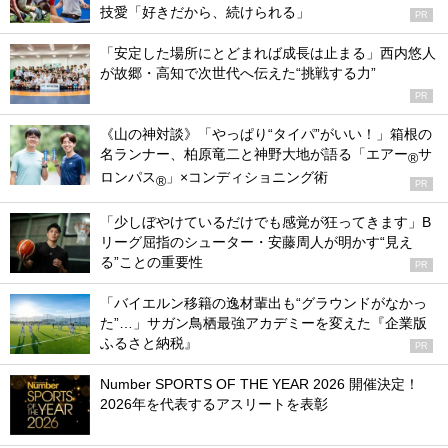
技愛「好きだから、続けられる」
PR
「安定した場所にとどまれば成長は止まる」西内悠人
が故郷・高知で次世代へ伝えた“挑戦する力”
PR
《山の神対談》「やっぱり“タイパ”がいい！」箱根の
名ランナー、柏原竜二と神野大地が語る「エアー
サ
®
ロンパス
」×コンディショニング術
®
PR
「少しぼやけているだけでも感覚が狂ってきます」B
リーグ屈指のシューター・安藤周人が明かす“見え
る”ことの重要性
PR
「バイエルン移籍の逸材輩出も“グラウンドがなかっ
た”…」サガン鳥栖最強アカデミーを変えた『企業版
ふるさと納税』
PR
Number SPORTS OF THE YEAR 2026 開催決定！
2026年を代表するアスリートを表彰