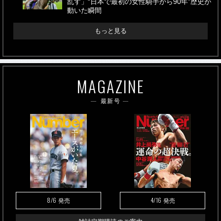
乱す」“日本で最初の女性騎手から90年”歴史が
動いた瞬間
もっと見る
MAGAZINE
最新号
8/6
4/16
発売
発売