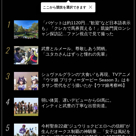
×
ここから競技を選択できます
最新
24時間
週間
「バゲットは約1120円…“歓迎”など日本語表示
も」「クレカで馬券買える！」凱旋門賞ロンシ
ャン探訪記…ファン視点で見て撮った
武豊とルメール、尊敬しあう間柄。
「ユタカさんはずっと憧れの先輩」
シュヴァルグランの“大食い”も再現、TVアニメ
『ウマ娘 プリティーダービー Season 3』はキ
タサン世代をどう描いたか【ウマ娘考察#6】
弱い体質、遅いデビューからGI馬に。
インティと武豊の丁寧な出世街道。
今村聖奈22歳“ジュウリョクピエロへの信頼”が
生んだオークス制覇の神騎乗…「女子は風紀を