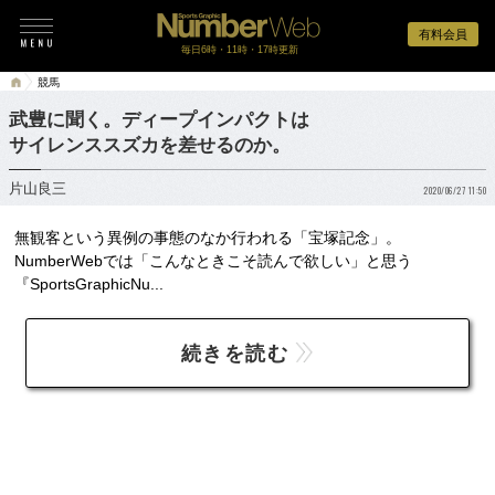
有料会員
毎日6時・11時・17時更新
競馬
武豊に聞く。ディープインパクトは
サイレンススズカを差せるのか。
片山良三
2020/06/27 11:50
無観客という異例の事態のなか行われる「宝塚記念」。
NumberWebでは「こんなときこそ読んで欲しい」と思う
『SportsGraphicNu...
続きを読む