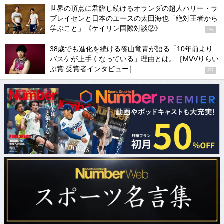
世界の頂点に君臨し続けるオランダの超人ハリー・ラ
ブレイセンと日本のエースの太田海也「絶対王者から
学ぶこと」《ケイリン国際対談②》
PR
38歳でも進化を続ける篠山竜青が語る「10年前より
バスケが上手くなっている」理由とは。［MVVりらい
ぶ賞 受賞者インタビュー］
PR