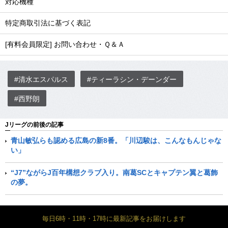
対応機種
特定商取引法に基づく表記
[有料会員限定] お問い合わせ・Ｑ＆Ａ
#清水エスパルス
#ティーラシン・デーンダー
#西野朗
Jリーグの前後の記事
青山敏弘らも認める広島の新8番。「川辺駿は、こんなもんじゃな
い」
“J7”ながらJ百年構想クラブ入り。南葛SCとキャプテン翼と葛飾
の夢。
毎日6時・11時・17時に最新記事をお届けします