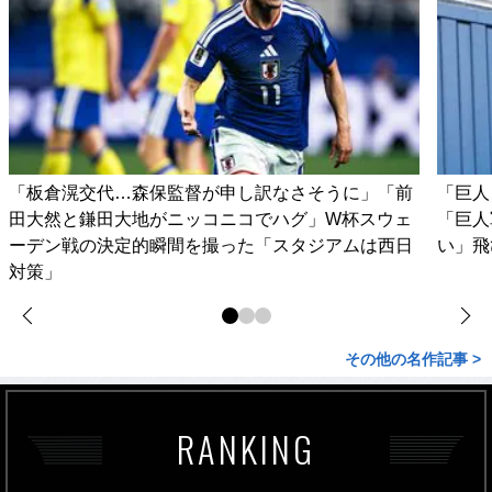
「板倉滉交代…森保監督が申し訳なさそうに」「前
「巨人
田大然と鎌田大地がニッコニコでハグ」W杯スウェ
「巨人
ーデン戦の決定的瞬間を撮った「スタジアムは西日
い」飛
対策」
その他の名作記事 >
RANKING