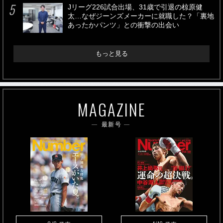
Jリーグ226試合出場、31歳で引退の椋原健
太…なぜジーンズメーカーに就職した？「裏地
あったかパンツ」との衝撃の出会い
もっと見る
MAGAZINE
最新号