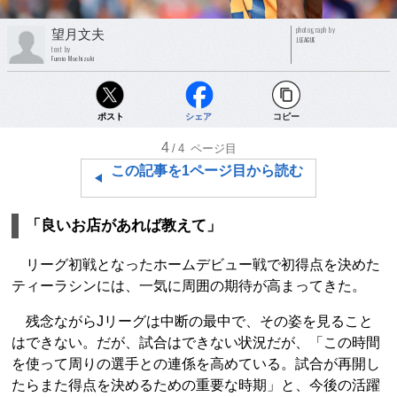
photograph by
望月文夫
J.LEAGUE
text by
Fumio Mochizuki
ポスト
シェア
コピー
4
/4
ページ目
この記事を1ページ目から読む
「良いお店があれば教えて」
リーグ初戦となったホームデビュー戦で初得点を決めた
ティーラシンには、一気に周囲の期待が高まってきた。
残念ながらJリーグは中断の最中で、その姿を見ること
はできない。だが、試合はできない状況だが、「この時間
を使って周りの選手との連係を高めている。試合が再開し
たらまた得点を決めるための重要な時期」と、今後の活躍