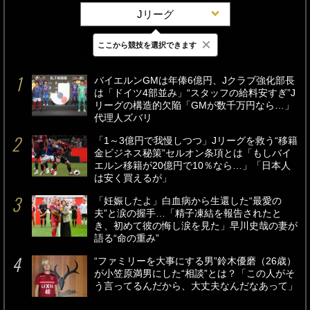
Jリーグ
×
ここから競技を選択できます
最新
24時間
週間
バイエルンGMは年俸6億円、Jクラブ強化部長
は「ドイツ4部並み」“スタッフの給料安すぎ”J
リーグの構造的欠陥「GMが数千万円なら…」
代理人ズバリ
「1～3億円で我慢しつつ」Jリーグを救う“移籍
金ビジネス秘策”セルオン条項とは「もしバイ
エルン移籍が20億円で10％なら…」「日本人
は安く買えるが」
「妊娠したよ」白血病から生還した“最愛の
夫”と涙の握手…「精子凍結を報告されたと
き、初めて彼の悔し涙を見た」早川史哉の妻が
語る“命の重み”
“ファミリーを大事にする男”鈴木優磨（26歳）
が小笠原満男にした“相談”とは？「この人がそ
う言ってるんだから、大丈夫なんだなあって」