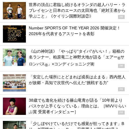
世界の頂点に君臨し続けるオランダの超人ハリー・ラ
ブレイセンと日本のエースの太田海也「絶対王者から
学ぶこと」《ケイリン国際対談②》
PR
Number SPORTS OF THE YEAR 2026 開催決定！
2026年を代表するアスリートを表彰
《山の神対談》「やっぱり“タイパ”がいい！」箱根の
名ランナー、柏原竜二と神野大地が語る「エアー
サ
®
ロンパス
」×コンディショニング術
®
PR
「安定した場所にとどまれば成長は止まる」西内悠人
が故郷・高知で次世代へ伝えた“挑戦する力”
PR
38歳でも進化を続ける篠山竜青が語る「10年前より
バスケが上手くなっている」理由とは。［MVVりらい
ぶ賞 受賞者インタビュー］
PR
「少しぼやけているだけでも感覚が狂ってきます」B