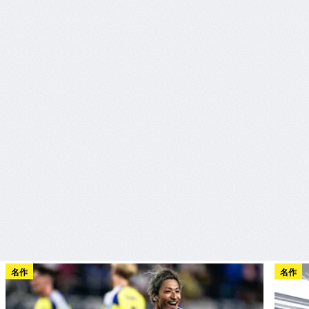
名作
名作