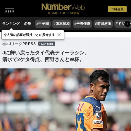
有料会員
毎日6時・11時・17時更新
ランキング
名作
#甲子園
#張本智和
#平野佳寿
#前田悠伍
#ドジャ
〉
×
今人気の記事が競技ごとに探せます
サッカー
Jリーグ
JリーグPRESS
BACK NUMBER
Jに舞い戻ったタイ代表ティーラシン。
清水で2ケタ得点、西野さんとW杯。