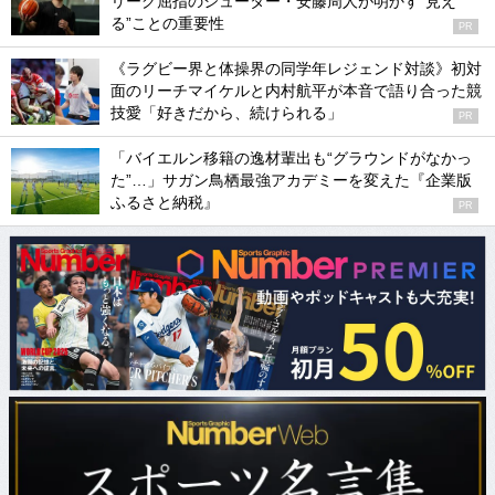
リーグ屈指のシューター・安藤周人が明かす“見え
る”ことの重要性
PR
《ラグビー界と体操界の同学年レジェンド対談》初対
面のリーチマイケルと内村航平が本音で語り合った競
技愛「好きだから、続けられる」
PR
「バイエルン移籍の逸材輩出も“グラウンドがなかっ
た”…」サガン鳥栖最強アカデミーを変えた『企業版
ふるさと納税』
PR