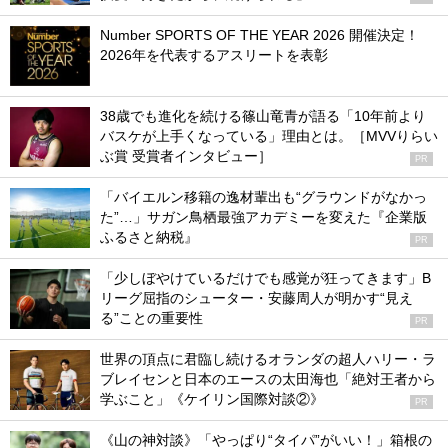
Number SPORTS OF THE YEAR 2026 開催決定！
2026年を代表するアスリートを表彰
38歳でも進化を続ける篠山竜青が語る「10年前より
バスケが上手くなっている」理由とは。［MVVりらい
ぶ賞 受賞者インタビュー］
PR
「バイエルン移籍の逸材輩出も“グラウンドがなかっ
た”…」サガン鳥栖最強アカデミーを変えた『企業版
ふるさと納税』
PR
「少しぼやけているだけでも感覚が狂ってきます」B
リーグ屈指のシューター・安藤周人が明かす“見え
る”ことの重要性
PR
世界の頂点に君臨し続けるオランダの超人ハリー・ラ
ブレイセンと日本のエースの太田海也「絶対王者から
学ぶこと」《ケイリン国際対談②》
PR
《山の神対談》「やっぱり“タイパ”がいい！」箱根の