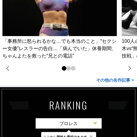
「事務所に怒られるかな…でも本当のこと」“セクシ
100
ー女優”レスラーの告白…「病んでいた」休養期間、
木vs
ちゃんよたを救った“兄との電話”
技戦」
その他の名作記事 >
RANKING
プロレス
×
ここから競技を選択できます