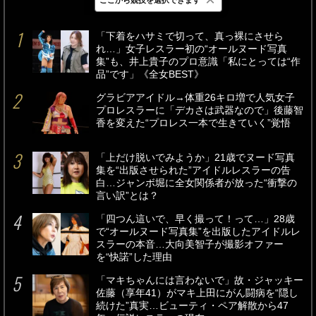
最新
24時間
週間
「下着をハサミで切って、真っ裸にさせら
れ…」女子レスラー初の“オールヌード写真
集”も、井上貴子のプロ意識「私にとっては“作
品”です」《全女BEST》
グラビアアイドル→体重26キロ増で人気女子
プロレスラーに「デカさは武器なので」後藤智
香を変えた“プロレス一本で生きていく”覚悟
「上だけ脱いでみようか」21歳でヌード写真
集を“出版させられた”アイドルレスラーの告
白…ジャンボ堀に全女関係者が放った“衝撃の
言い訳”とは？
「四つん這いで、早く撮って！って…」28歳
で“オールヌード写真集”を出版したアイドルレ
スラーの本音…大向美智子が撮影オファー
を“快諾”した理由
「マキちゃんには言わないで」故・ジャッキー
佐藤（享年41）がマキ上田にがん闘病を“隠し
続けた”真実…ビューティ・ペア解散から47