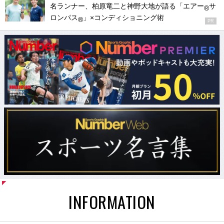
名ランナー、柏原竜二と神野大地が語る「エアー
サ
®
ロンパス
」×コンディショニング術
®
PR
INFORMATION