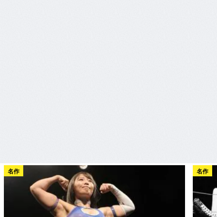
名作
名作