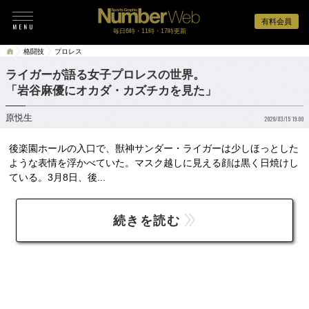
有料会員
毎日6時・11時・17時更新
格闘技
プロレス
ライガーが語る女子プロレスの世界。
「岩谷麻優にオカダ・カズチカを見た」
原悦生
2020/03/15 19:00
後楽園ホールの入口で、獣神サンダー・ライガーは少しほっとした
ような表情を浮かべていた。マスク越しに見える顔は黒く日焼けし
ている。3月8日、後...
続きを読む