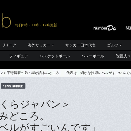
毎日6時・11時・17時更新
Jリーグ
海外サッカー
サッカー日本代表
ゴルフ
フィギュア
バスケットボール
バレーボール
他競技
ン＞宇野昌磨の弟・樹が語るみどころ。「代表は、細かな技術レベルがすごいんで
BACK NUMBER
くらジャパン＞
みどころ。
ベルがすごいんです」