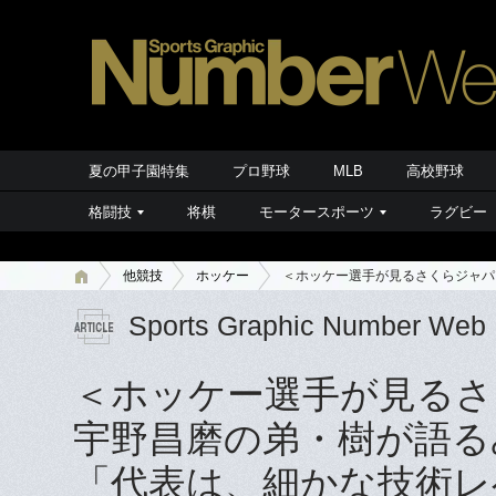
夏の甲子園特集
プロ野球
MLB
高校野球
格闘技
将棋
モータースポーツ
ラグビー
他競技
ホッケー
＜ホッケー選手が見るさくらジャパ
Sports Graphic Number Web
＜ホッケー選手が見るさ
宇野昌磨の弟・樹が語る
「代表は、細かな技術レ