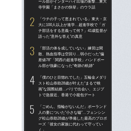
ール部がインターハイ出場の衝撃…東大
ー
寺学園「まさかの快挙」のウラ話
寺
「ウチの子って恵まれている」東大・京
「
大に100人以上が進学…超進学校で「ガ
大に
チ部活をする意義って何？」41歳監督が
チ部
語った“意外な答え”の真意
語っ
「部活の体を成していない」練習は閑
「
散、熱血指導は空回り…弱小だった“偏
散、
差値78”「関西の超進学校」ハンドボー
差値
ル部が強豪になった“奇跡の軌跡”
ル部
「僕のひと目惚れでした」五輪金メダリ
「
スト松山恭助28歳が叶えた“まるで映
スト
画”な国際結婚…パリで出会い、エジプ
画”
トで急接近、香港で小籠包デート
ト
「ごめん、指輪がないんだ」ポーランド
「
人の妻についた“小さな嘘”…フェンシン
人の
グ松山恭助28歳が準備した最高のプロポ
グ松
ーズ「彼女の家族に代わって守ってい
ー
く」
く