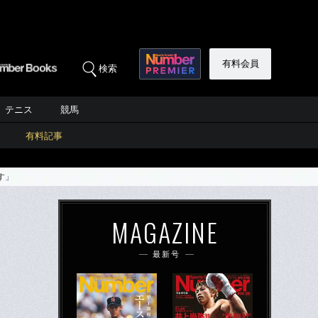
有料会員
検索
テニス
競馬
有料記事
す」
MAGAZINE
最新号