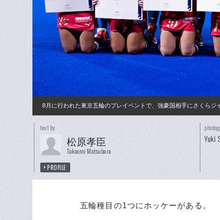
8月に行われた東京五輪のプレイベントで、強豪国相手にさくらジ
text by
photog
Yuki 
松原孝臣
Takaomi Matsubara
PROFILE
五輪種目の1つにホッケーがある。