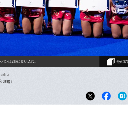
ャパンは2位に食い込む。
他の写
raph by
Suenaga