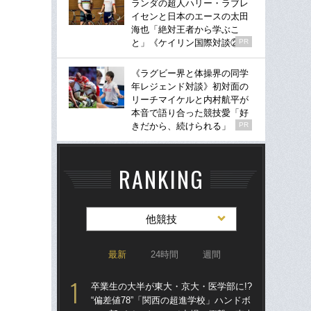
ランダの超人ハリー・ラブレ
イセンと日本のエースの太田
海也「絶対王者から学ぶこ
と」《ケイリン国際対談②》
PR
《ラグビー界と体操界の同学
年レジェンド対談》初対面の
リーチマイケルと内村航平が
本音で語り合った競技愛「好
きだから、続けられる」
PR
RANKING
他競技
最新
24時間
週間
卒業生の大半が東大・京大・医学部に!?
卒業
“偏差値78”「関西の超進学校」ハンドボ
“偏