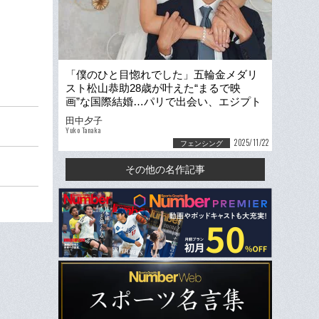
「僕のひと目惚れでした」五輪金メダリ
スト松山恭助28歳が叶えた“まるで映
画”な国際結婚…パリで出会い、エジプト
で急接近、香港で小籠包デート
田中夕子
Yuko Tanaka
2025/11/22
フェンシング
その他の名作記事