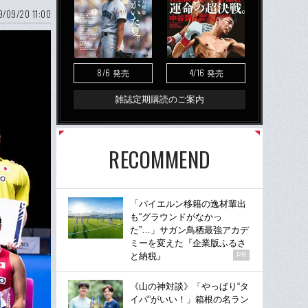
9/09/20 11:00
8/6
4/16
発売
発売
雑誌定期購読のご案内
RECOMMEND
「バイエルン移籍の逸材輩出
も“グラウンドがなかっ
た”…」サガン鳥栖最強アカデ
ミーを変えた『企業版ふるさ
と納税』
PR
《山の神対談》「やっぱり“タ
イパ”がいい！」箱根の名ラン