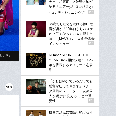
ナー、柏原竜二と神野大地が
語る「エアー
サロンパス
」
®
®
×コンディショニング術
PR
38歳でも進化を続ける篠山竜
青が語る「10年前よりバスケ
が上手くなっている」理由と
は。［MVVりらいぶ賞 受賞者
インタビュー］
PR
Number SPORTS OF THE
真を見る
YEAR 2026 開催決定！ 2026
年を代表するアスリートを表
彰
「少しぼやけているだけでも
感覚が狂ってきます」Bリー
グ屈指のシューター・安藤周
人が明かす“見える”ことの重
要性
PR
世界の頂点に君臨し続けるオ