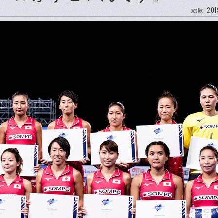
201
posted