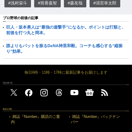
#浅村栄斗
#筒香嘉智
#森友哉
#清宮幸太郎
プロ野球の前後の記事
巨人・坂本勇人は“最強の遊撃手”になるか。ポイントは打順と、
前後を打つ丸と岡本。
誰よりもバットを振るDeNA神里和毅。コーチも感心する“縦振
り”効果。
毎日6時・11時・17時に最新記事をお届けします
FOLLOW US
MAGAZINE
雑誌『Number』購読のご案
雑誌『Number』バックナン
内
バー