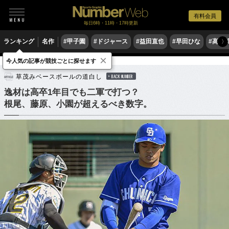
有料会員
毎日6時・11時・17時更新
ランキング
名作
#甲子園
#ドジャース
#益田直也
#早田ひな
#高木
〉
×
今人気の記事が競技ごとに探せます
野球
プロ野球
草茂みベースボールの道白し
BACK NUMBER
逸材は高卒1年目でも二軍で打つ？
根尾、藤原、小園が超えるべき数字。