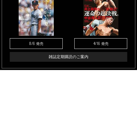
8/6
4/16
発売
発売
雑誌定期購読のご案内