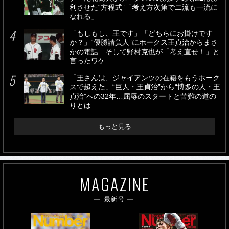
利させた“方程式”「考え方次第で二流も一流に
なれる」
「もしもし、王です」「どちらにお掛けです
か？」“優勝請負人”にホークス王貞治からまさ
かの電話…そして野村克也が「考え直せ！」と
言ったワケ
「王さんは、ジャイアンツの在籍をもうホーク
スで超えた」“巨人・王貞治”から“博多の人・王
貞治”への32年…屈辱のスタートと苦難の道の
りとは
もっと見る
MAGAZINE
最新号