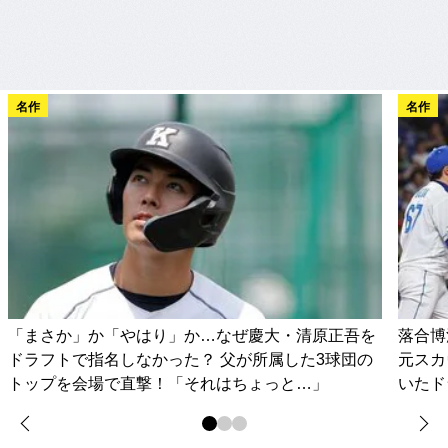
名作
名作
「まさか」か「やはり」か…なぜ慶大・清原正吾を
落合博
ドラフトで指名しなかった？ 父が所属した3球団の
元スカ
トップを会場で直撃！「それはちょっと…」
いたド