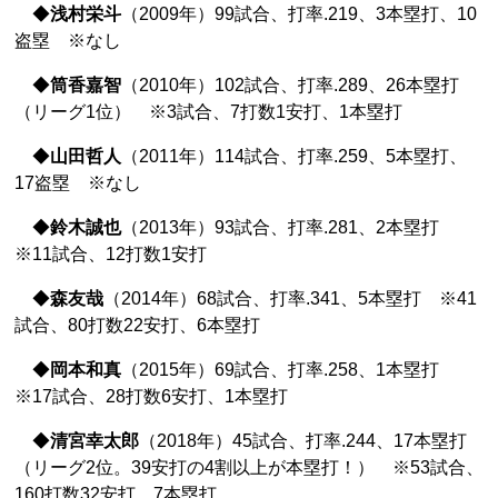
◆
浅村栄斗
（2009年）99試合、打率.219、3本塁打、10
盗塁 ※なし
◆
筒香嘉智
（2010年）102試合、打率.289、26本塁打
（リーグ1位） ※3試合、7打数1安打、1本塁打
◆
山田哲人
（2011年）114試合、打率.259、5本塁打、
17盗塁 ※なし
◆
鈴木誠也
（2013年）93試合、打率.281、2本塁打
※11試合、12打数1安打
◆
森友哉
（2014年）68試合、打率.341、5本塁打 ※41
試合、80打数22安打、6本塁打
◆
岡本和真
（2015年）69試合、打率.258、1本塁打
※17試合、28打数6安打、1本塁打
◆
清宮幸太郎
（2018年）45試合、打率.244、17本塁打
（リーグ2位。39安打の4割以上が本塁打！） ※53試合、
160打数32安打、7本塁打