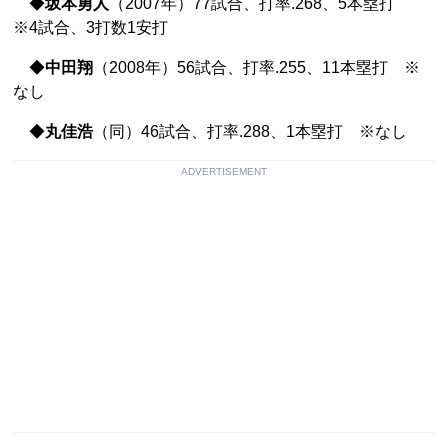
◆
坂本勇人
（2007年）77試合、打率.268、5本塁打
※4試合、3打数1安打
◆
中田翔
（2008年）56試合、打率.255、11本塁打 ※
なし
◆
丸佳浩
（同）46試合、打率.288、1本塁打 ※なし
ADVERTISEMENT