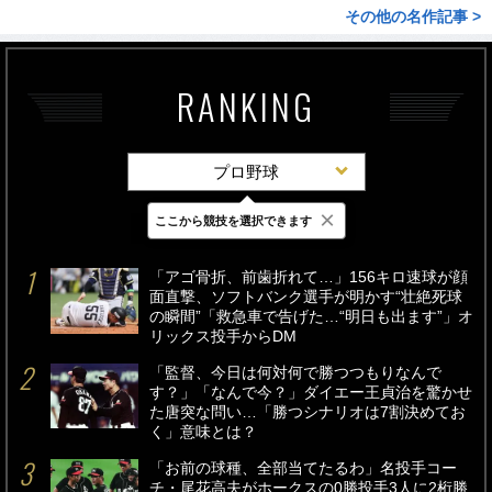
その他の名作記事 >
RANKING
プロ野球
×
ここから競技を選択できます
最新
24時間
週間
「アゴ骨折、前歯折れて…」156キロ速球が顔
面直撃、ソフトバンク選手が明かす“壮絶死球
の瞬間”「救急車で告げた…“明日も出ます”」オ
リックス投手からDM
「監督、今日は何対何で勝つつもりなんで
す？」「なんで今？」ダイエー王貞治を驚かせ
た唐突な問い…「勝つシナリオは7割決めてお
く」意味とは？
「お前の球種、全部当てたるわ」名投手コー
チ・尾花高夫がホークスの0勝投手3人に2桁勝