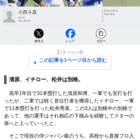
photograph by
小西斗真
Kyodo News
text by
Toma Konishi
ポスト
シェア
コピー
2
/3
ページ目
この記事を1ページ目から読む
清原、イチロー、松井は別格。
高卒1年目で31本塁打した清原和博、一軍でも安打を打
ったが、二軍では軽く首位打者を獲得したイチロー、一軍
で11本塁打を打った松井秀喜。この3人は別格中の別格で
あって、他の選手はそれ相応の下積みを経験してスターの
座へと上っていったと。
そこで現役の侍ジャパン級のうち、高校から直接プロ入