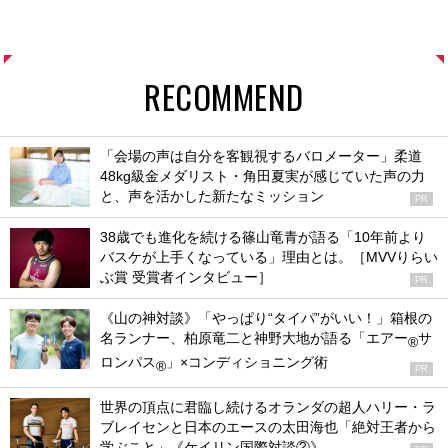
RECOMMEND
「会場の声は自分を客観視するバロメーター」柔道
48kg級金メダリスト・角田夏実が感じていた声の力
と、声を活かした新たなミッション
PR
38歳でも進化を続ける篠山竜青が語る「10年前より
バスケが上手くなっている」理由とは。［MVVりらい
ぶ賞 受賞者インタビュー］
PR
《山の神対談》「やっぱり“タイパ”がいい！」箱根の
名ランナー、柏原竜二と神野大地が語る「エアー
サ
®
ロンパス
」×コンディショニング術
®
PR
世界の頂点に君臨し続けるオランダの超人ハリー・ラ
ブレイセンと日本のエースの太田海也「絶対王者から
学ぶこと」《ケイリン国際対談②》