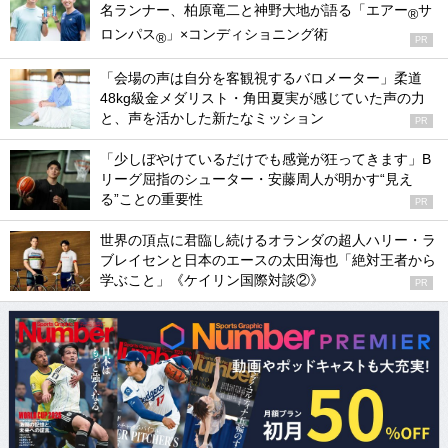
名ランナー、柏原竜二と神野大地が語る「エアー
サ
®
ロンパス
」×コンディショニング術
®
PR
「会場の声は自分を客観視するバロメーター」柔道
48kg級金メダリスト・角田夏実が感じていた声の力
と、声を活かした新たなミッション
PR
「少しぼやけているだけでも感覚が狂ってきます」B
リーグ屈指のシューター・安藤周人が明かす“見え
る”ことの重要性
PR
世界の頂点に君臨し続けるオランダの超人ハリー・ラ
ブレイセンと日本のエースの太田海也「絶対王者から
学ぶこと」《ケイリン国際対談②》
PR