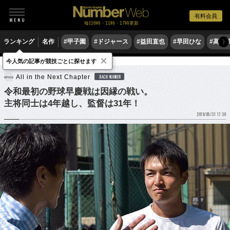
有料会員
毎日6時・11時・17時更新
ランキング
名作
#甲子園
#ドジャース
#益田直也
#早田ひな
#高木
〉
×
今人気の記事が競技ごとに探せます
野球
大学野球
All in the Next Chapter
BACK NUMBER
令和最初の野球早慶戦は因縁の戦い。
主将同士は4年越し、監督は31年！
2019/05/31 17:30