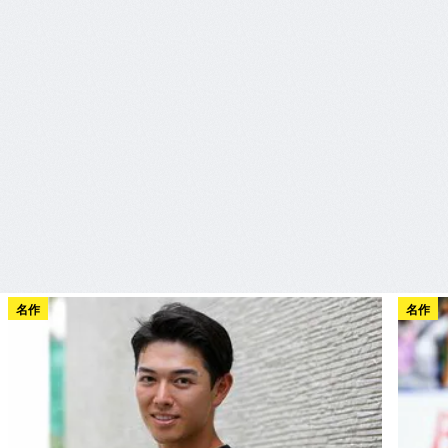
名作
名作