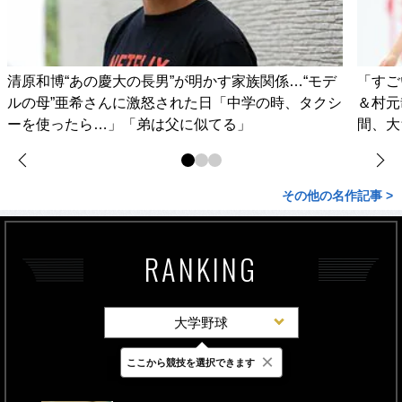
清原和博“あの慶大の長男”が明かす家族関係…“モデ
「すご
ルの母”亜希さんに激怒された日「中学の時、タクシ
＆村元
ーを使ったら…」「弟は父に似てる」
間、大
その他の名作記事 >
RANKING
大学野球
×
ここから競技を選択できます
最新
24時間
週間