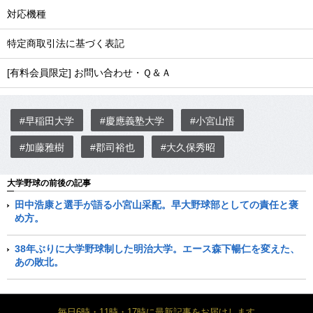
対応機種
特定商取引法に基づく表記
[有料会員限定] お問い合わせ・Ｑ＆Ａ
#早稲田大学
#慶應義塾大学
#小宮山悟
#加藤雅樹
#郡司裕也
#大久保秀昭
大学野球の前後の記事
田中浩康と選手が語る小宮山采配。早大野球部としての責任と褒
め方。
38年ぶりに大学野球制した明治大学。エース森下暢仁を変えた、
あの敗北。
毎日6時・11時・17時に最新記事をお届けします