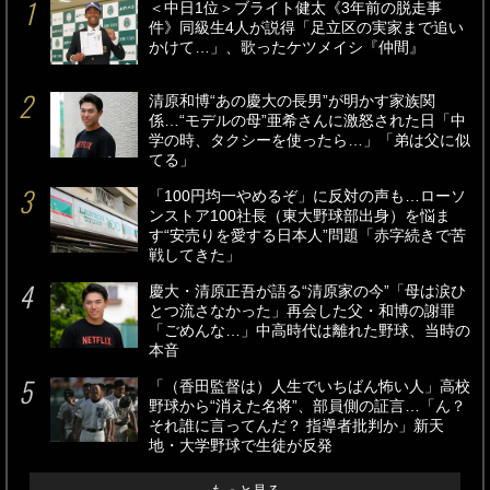
＜中日1位＞ブライト健太《3年前の脱走事
件》同級生4人が説得「足立区の実家まで追い
かけて…」、歌ったケツメイシ『仲間』
清原和博“あの慶大の長男”が明かす家族関
係…“モデルの母”亜希さんに激怒された日「中
学の時、タクシーを使ったら…」「弟は父に似
てる」
「100円均一やめるぞ」に反対の声も…ローソ
ンストア100社長（東大野球部出身）を悩ま
す“安売りを愛する日本人”問題「赤字続きで苦
戦してきた」
慶大・清原正吾が語る“清原家の今”「母は涙ひ
とつ流さなかった」再会した父・和博の謝罪
「ごめんな…」中高時代は離れた野球、当時の
本音
「（香田監督は）人生でいちばん怖い人」高校
野球から“消えた名将”、部員側の証言…「ん？
それ誰に言ってんだ？ 指導者批判か」新天
地・大学野球で生徒が反発