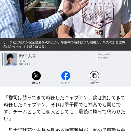
リーグ戦は明大が完全優勝を決めたが、早慶戦の熱さはまた別格だ。早大の加藤主将
の話からもそれは強く感じる。
photograph by
田中大貴
Daiki Tanaka
text by
Daiki Tanaka
ポスト
シェア
コピー
「郡司は勝ってきて就任したキャプテン、僕は負けてきて
就任したキャプテン。それは甲子園でも神宮でも同じで
す。チームとしても個人としても、最後に勝って終わりた
い」
早大野球部で主将を務める加藤雅樹が、春の早慶戦を前