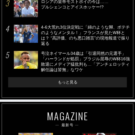
ロシアの皇帝モストボイの今は……
プルシェンコとアイスホッケー!?
4-6大荒れ3位決定戦に「綿のような脚、ポテチ
のようなメンタル！」フランスが見たW杯と
は？ “高評価、のち悪口雑言”の現地報道で振り
返る
号泣ネイマール34歳は「引退同然の元選手」
「ハーランドが処罰」ブラジル屈辱のW杯16強
敗退にメディア猛批判も…「アンチェロッティ
解任論は皆無」なワケ
もっと見る
MAGAZINE
最新号