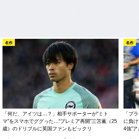
名作
名作
「何だ、アイツは…？」相手サポーターが“ミト
「ブラ
マ”をスマホでググった…“プレミア再開”三笘薫（25
に負け
歳）のドリブルに英国ファンもビックリ
4強”