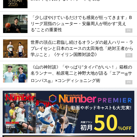
「少しぼやけているだけでも感覚が狂ってきます」B
リーグ屈指のシューター・安藤周人が明かす“見え
る”ことの重要性
PR
世界の頂点に君臨し続けるオランダの超人ハリー・ラ
ブレイセンと日本のエースの太田海也「絶対王者から
学ぶこと」《ケイリン国際対談②》
PR
《山の神対談》「やっぱり“タイパ”がいい！」箱根の
名ランナー、柏原竜二と神野大地が語る「エアー
サ
®
ロンパス
」×コンディショニング術
®
PR