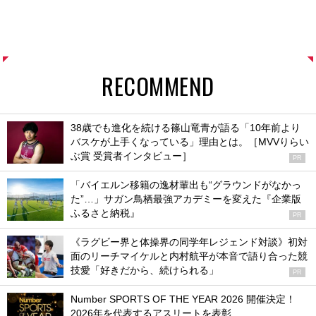
RECOMMEND
38歳でも進化を続ける篠山竜青が語る「10年前より
バスケが上手くなっている」理由とは。［MVVりらい
ぶ賞 受賞者インタビュー］
PR
「バイエルン移籍の逸材輩出も“グラウンドがなかっ
た”…」サガン鳥栖最強アカデミーを変えた『企業版
ふるさと納税』
PR
《ラグビー界と体操界の同学年レジェンド対談》初対
面のリーチマイケルと内村航平が本音で語り合った競
技愛「好きだから、続けられる」
PR
Number SPORTS OF THE YEAR 2026 開催決定！
2026年を代表するアスリートを表彰