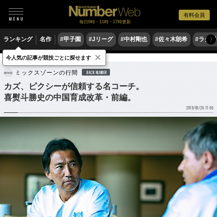
有料会員
毎日6時・11時・17時更新
ランキング
名作
#甲子園
#Jリーグ
#中村剛也
#佐々木朗希
#ラグ
〉
×
今人気の記事が競技ごとに探せます
サッカー
海外サッカー
ミックスゾーンの行間
BACK NUMBER
カズ、ピクシーが信頼する名コーチ。
喜熨斗勝史の中国育成改革・前編。
2019/05/26 11:00