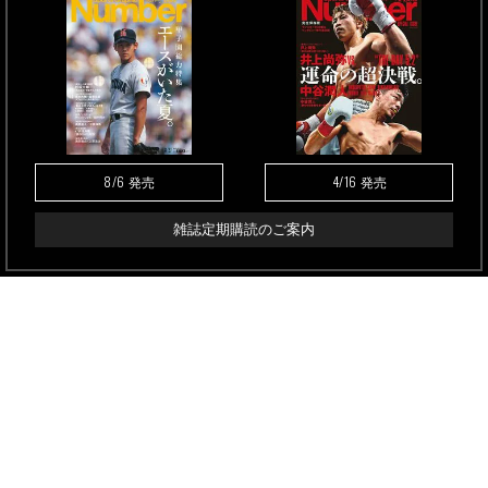
8/6
4/16
発売
発売
雑誌定期購読のご案内