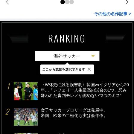
その他の名作記事 >
RANKING
海外サッカー
×
ここから競技を選択できます
最新
24時間
週間
〈W杯史に残る誤審劇〉韓国vsイタリアから20
年…「レフェリー人生最高の試合の1つ」忌み
嫌われた審判モレノが認めない“2つのミス”
女子サッカープロリーグは発展中。
米国、欧米の二極化も実は低年俸。