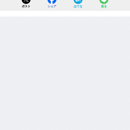
ポスト
シェア
はてな
送る