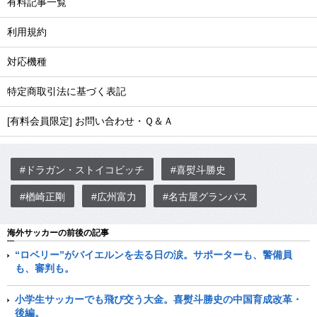
有料記事一覧
利用規約
対応機種
特定商取引法に基づく表記
[有料会員限定] お問い合わせ・Ｑ＆Ａ
#ドラガン・ストイコビッチ
#喜熨斗勝史
#楢崎正剛
#広州富力
#名古屋グランパス
海外サッカーの前後の記事
“ロベリー”がバイエルンを去る日の涙。サポーターも、警備員
も、審判も。
小学生サッカーでも飛び交う大金。喜熨斗勝史の中国育成改革・
後編。