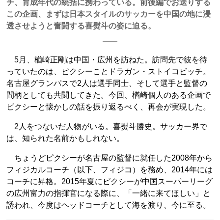
チ、育成年代の統括に携わっている。前後編でお送りする
この企画、まずは日本スタイルのサッカーを中国の地に浸
透させようと奮闘する喜熨斗の姿に迫る。
5月、楢崎正剛は中国・広州を訪ねた。訪問先で彼を待
っていたのは、ピクシーことドラガン・ストイコビッチ。
名古屋グランパスで2人は選手同士、そして選手と監督の
間柄としても共闘してきた。今回、楢崎個人のある企画で
ピクシーと懐かしの話を振り返るべく、再会が実現した。
2人をつないだ人物がいる。喜熨斗勝史。サッカー界で
は、知られた名前かもしれない。
ちょうどピクシーが名古屋の監督に就任した2008年から
フィジカルコーチ（以下、フィジコ）を務め、2014年には
コーチに昇格。2015年夏にピクシーが中国スーパーリーグ
の広州富力の指揮官になる際に、「一緒に来てほしい」と
誘われ、今度はヘッドコーチとして海を渡り、今に至る。