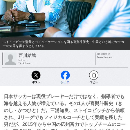
ストイコビッチ監督とコミュニケーションを図る喜熨斗勝史。中国という地でサッカ
ーの知見を得ようとしている。
photograph by
西川結城
Takuya Sugiyama
text by
Yuki Nishikawa
ポスト
シェア
コピー
日本サッカーは現役プレーヤーだけではなく、指導者でも
海を越える人物が増えている。その1人が喜熨斗勝史（き
のし・かつひと）だ。三浦知良、ストイコビッチから信頼
され、Jリーグでもフィジカルコーチとして実績を残した
男だが、2015年から中国の広州富力でトップチームのコー