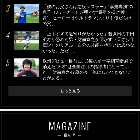
「僕のお父さんは悪役レスラー」“暴走専務”の
息子（Jリーガー）が明かす“最強の英才教
育”「ヒーローはウルトラマンよりも傷だらけ
の父」
「上手すぎて近寄りがたかった」若き日の中田
英寿が恐れた男・財前宣之が明かす〈天才少年
伝説〉のリアル「自分の才能を特別とは思わな
かった。ただ…」
欧州デビュー目前に…3度の前十字靭帯断裂で
消えた“天才”は全国注目の指導者になってい
た！ 財前宣之47歳の今「俺にしかできないこ
とがある」
もっと見る
MAGAZINE
最新号