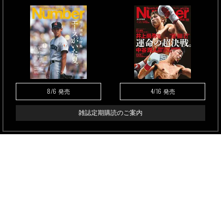
8/6
4/16
発売
発売
雑誌定期購読のご案内