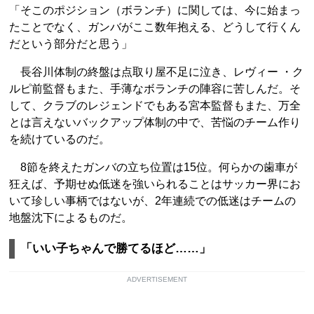
「そこのポジション（ボランチ）に関しては、今に始まっ
たことでなく、ガンバがここ数年抱える、どうして行くん
だという部分だと思う」
長谷川体制の終盤は点取り屋不足に泣き、レヴィー ・ク
ルピ前監督もまた、手薄なボランチの陣容に苦しんだ。そ
して、クラブのレジェンドでもある宮本監督もまた、万全
とは言えないバックアップ体制の中で、苦悩のチーム作り
を続けているのだ。
8節を終えたガンバの立ち位置は15位。何らかの歯車が
狂えば、予期せぬ低迷を強いられることはサッカー界にお
いて珍しい事柄ではないが、2年連続での低迷はチームの
地盤沈下によるものだ。
「いい子ちゃんで勝てるほど……」
ADVERTISEMENT