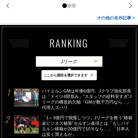
その他の名作記事 >
RANKING
Jリーグ
×
ここから競技を選択できます
最新
24時間
週間
バイエルンGMは年俸6億円、Jクラブ強化部長
は「ドイツ4部並み」“スタッフの給料安すぎ”J
リーグの構造的欠陥「GMが数千万円なら…」
代理人ズバリ
「1～3億円で我慢しつつ」Jリーグを救う“移籍
金ビジネス秘策”セルオン条項とは「もしバイ
エルン移籍が20億円で10％なら…」「日本人
は安く買えるが」