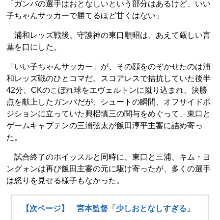
「ガンバの選手はおとなしいという部分はあるけど、いい
子ちゃんサッカーで勝てるほど甘くはない」
浦和レッズ戦後、守護神の東口順昭は、あえて厳しい言
葉を口にした。
「いい子ちゃんサッカー」が、その顔をのぞかせたのは浦
和レッズ戦のひとコマだ。スコアレスで拮抗していた後半
42分、CKのこぼれ球をエヴェルトンに蹴り込まれ、決勝
点を献上したガンバだが、シュートの瞬間、オフサイドポ
ジションに立っていた興梠慎三の関与をめぐって、東口と
ゲームキャプテンの三浦弦太が飯田淳平主審に詰め寄っ
た。
試合終了のホイッスルと同時に、東口と三浦、キム・ヨ
ングォンは再び飯田主審の元に駆け寄ったが、多くの選手
は怒りを見せる様子もなかった。
【次ページ】 宮本監督「少しおとなしすぎる」