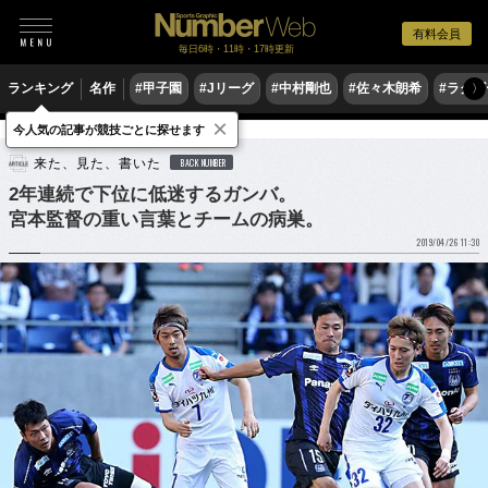
有料会員
毎日6時・11時・17時更新
ランキング
名作
#甲子園
#Jリーグ
#中村剛也
#佐々木朗希
#ラグ
〉
×
今人気の記事が競技ごとに探せます
サッカー
Jリーグ
来た、見た、書いた
BACK NUMBER
2年連続で下位に低迷するガンバ。
宮本監督の重い言葉とチームの病巣。
2019/04/26 11:30