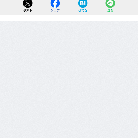
ポスト
シェア
はてな
送る