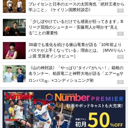
ブレイセンと日本のエースの太田海也「絶対王者から
学ぶこと」《ケイリン国際対談②》
PR
「少しぼやけているだけでも感覚が狂ってきます」B
リーグ屈指のシューター・安藤周人が明かす“見え
る”ことの重要性
PR
38歳でも進化を続ける篠山竜青が語る「10年前より
バスケが上手くなっている」理由とは。［MVVりらい
ぶ賞 受賞者インタビュー］
PR
《山の神対談》「やっぱり“タイパ”がいい！」箱根の
名ランナー、柏原竜二と神野大地が語る「エアー
サ
®
ロンパス
」×コンディショニング術
®
PR