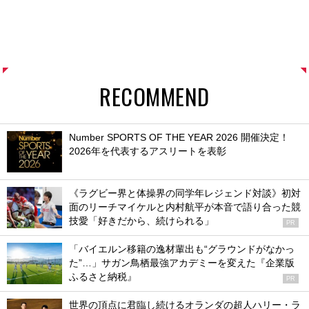
RECOMMEND
Number SPORTS OF THE YEAR 2026 開催決定！
2026年を代表するアスリートを表彰
《ラグビー界と体操界の同学年レジェンド対談》初対
面のリーチマイケルと内村航平が本音で語り合った競
技愛「好きだから、続けられる」
PR
「バイエルン移籍の逸材輩出も“グラウンドがなかっ
た”…」サガン鳥栖最強アカデミーを変えた『企業版
ふるさと納税』
PR
世界の頂点に君臨し続けるオランダの超人ハリー・ラ