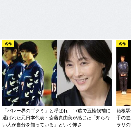
名作
名作
「バレー界のゴクミ」と呼ばれ…17歳で五輪候補に
箱根駅
選ばれた元日本代表・斎藤真由美が感じた「知らな
手の進
い人が自分を知っている」という怖さ
ラリの