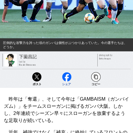
圧倒的な攻撃力を誇った頃のガンバは個性がぶつかりあっていた。今の選手たちは、
どうか。
photograph by
下薗昌記
Getty Images
text by
Masaki Shimozono
ポスト
シェア
コピー
昨年は「奪還」、そして今年は「GAMBAISM（ガンバイ
ズム）」をチームスローガンに掲げるガンバ大阪。しか
し、2年連続でシーズン早々にスローガンを放棄するよう
な足取りが続いている。
近年、補強ではなく「補充」に終始しているフロントの