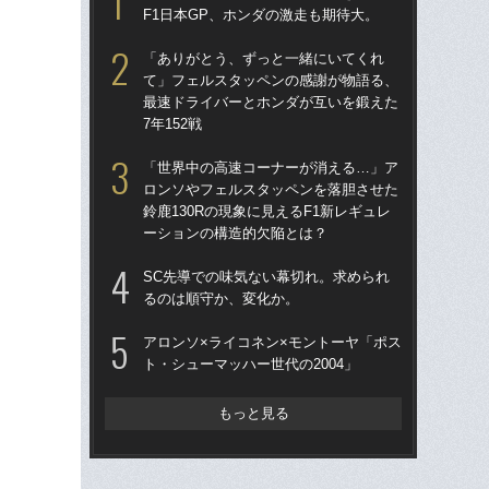
F1日本GP、ホンダの激走も期待大。
る
「ありがとう、ずっと一緒にいてくれ
「
て」フェルスタッペンの感謝が物語る、
ス
最速ドライバーとホンダが互いを鍛えた
イ
7年152戦
一
「世界中の高速コーナーが消える…」ア
「
ロンソやフェルスタッペンを落胆させた
1
鈴鹿130Rの現象に見えるF1新レギュレ
に届
ーションの構造的欠陥とは？
を
SC先導での味気ない幕切れ。求められ
「
るのは順守か、変化か。
ロ
鈴鹿
アロンソ×ライコネン×モントーヤ「ポス
ー
ト・シューマッハー世代の2004」
マン
マ
もっと見る