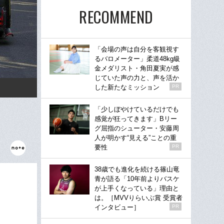
RECOMMEND
「会場の声は自分を客観視す
るバロメーター」柔道48kg級
金メダリスト・角田夏実が感
じていた声の力と、声を活か
した新たなミッション
PR
「少しぼやけているだけでも
感覚が狂ってきます」Bリー
グ屈指のシューター・安藤周
人が明かす“見える”ことの重
要性
PR
38歳でも進化を続ける篠山竜
青が語る「10年前よりバスケ
が上手くなっている」理由と
は。［MVVりらいぶ賞 受賞者
インタビュー］
PR