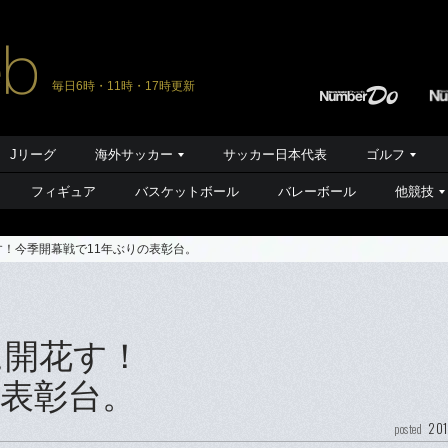
毎日6時・11時・17時更新
Jリーグ
海外サッカー
サッカー日本代表
ゴルフ
フィギュア
バスケットボール
バレーボール
他競技
す！今季開幕戦で11年ぶりの表彰台。
に開花す！
の表彰台。
201
posted