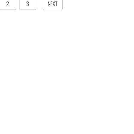
2
3
NEXT