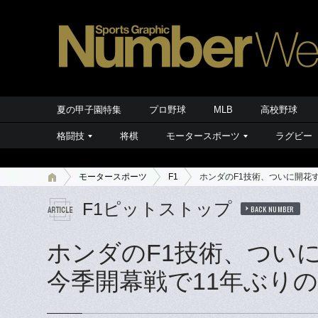
夏の甲子園特集
プロ野球
MLB
高校野球
格闘技
将棋
モータースポーツ
ラグビー
モータースポーツ
F1
ホンダのF1技術、ついに開花
F1ピットストップ
BACK NUMBER
ホンダのF1技術、つい
今季開幕戦で11年ぶり