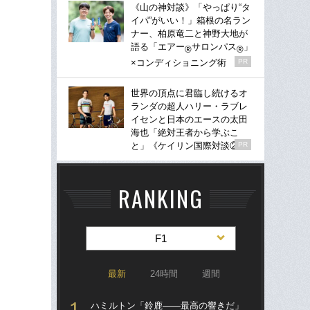
《山の神対談》「やっぱり“タ
イパ”がいい！」箱根の名ラン
ナー、柏原竜二と神野大地が
語る「エアー
サロンパス
」
®
®
×コンディショニング術
PR
世界の頂点に君臨し続けるオ
ランダの超人ハリー・ラブレ
イセンと日本のエースの太田
海也「絶対王者から学ぶこ
と」《ケイリン国際対談②》
PR
RANKING
F1
最新
24時間
週間
ハミルトン「鈴鹿――最高の響きだ」
S