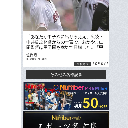
「あなたが甲子園に出りゃええ」広陵・
中井哲之監督からの一言で、おかやま山
陽監督は甲子園を本気で目指した…「甲
子園は世界に野球を広めるための手段」
堤尚彦
Naohiko Tsutsumi
2023/08/17
高校野球
その他の名作記事