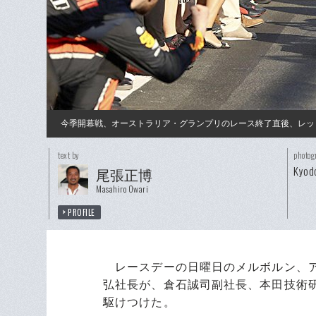
今季開幕戦、オーストラリア・グランプリのレース終了直後、レッ
text by
photog
Kyod
尾張正博
Masahiro Owari
PROFILE
レースデーの日曜日のメルボルン、ア
弘社長が、倉石誠司副社長、本田技術
駆けつけた。