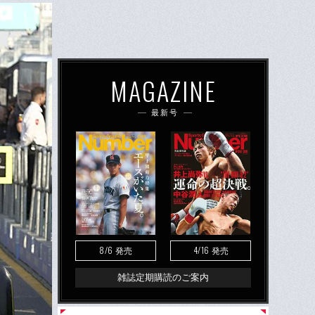
MAGAZINE
最新号
8/6
4/16
発売
発売
雑誌定期購読のご案内