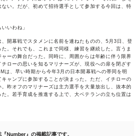
はない。だが、初めて招待選手として参加する今回は、特
ちいいわね」
、開幕戦でスタメンに名前を連ねたものの、5月3日、登
った。それでも、これまで同様、練習を継続した。言うま
ジャーの舞台だった。同時に、周囲からは年齢に伴う限界
イチローの思いを知るマリナーズが、現役への扉を閉ざす
Mは、早い時期から今年3月の日本開幕戦への帯同を明
てキャンプに参加することが決まった。ただ、イチローの
い。昨オフのマリナーズは主力選手を大量放出し、抜本的
った。若手育成を推進する上で、大ベテランの立ち位置は
『Number』の掲載記事です。