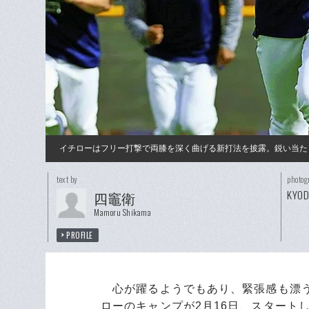
イチローはフリー打撃で両膝を深く曲げる新打法を披露。鋭い当た
text by
photog
KYO
四竈衛
Mamoru Shikama
PROFILE
心が躍るようでもあり、緊張感も漂う
ローのキャンプが2月16日、スタート