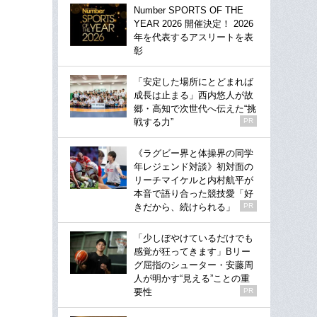
Number SPORTS OF THE
YEAR 2026 開催決定！ 2026
年を代表するアスリートを表
彰
「安定した場所にとどまれば
成長は止まる」西内悠人が故
郷・高知で次世代へ伝えた“挑
戦する力”
PR
《ラグビー界と体操界の同学
年レジェンド対談》初対面の
リーチマイケルと内村航平が
本音で語り合った競技愛「好
きだから、続けられる」
PR
「少しぼやけているだけでも
感覚が狂ってきます」Bリー
グ屈指のシューター・安藤周
人が明かす“見える”ことの重
要性
PR