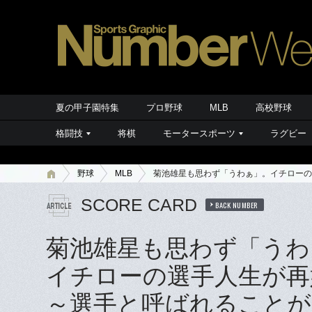
夏の甲子園特集
プロ野球
MLB
高校野球
格闘技
将棋
モータースポーツ
ラグビー
野球
MLB
菊池雄星も思わず「うわぁ」。イチローの
SCORE CARD
BACK NUMBER
菊池雄星も思わず「うわ
イチローの選手人生が再
～選手と呼ばれることが