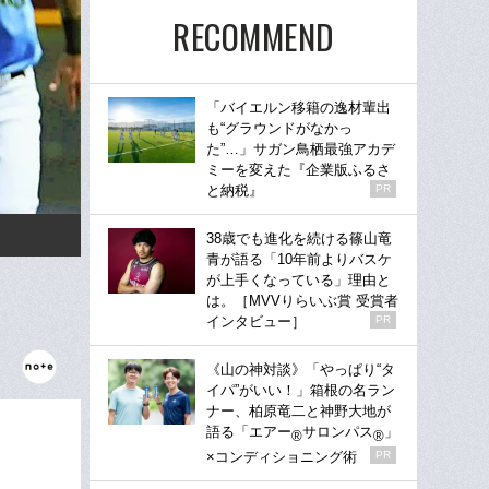
RECOMMEND
「バイエルン移籍の逸材輩出
も“グラウンドがなかっ
た”…」サガン鳥栖最強アカデ
ミーを変えた『企業版ふるさ
と納税』
PR
38歳でも進化を続ける篠山竜
青が語る「10年前よりバスケ
が上手くなっている」理由と
は。［MVVりらいぶ賞 受賞者
インタビュー］
PR
《山の神対談》「やっぱり“タ
イパ”がいい！」箱根の名ラン
ナー、柏原竜二と神野大地が
語る「エアー
サロンパス
」
®
®
×コンディショニング術
PR