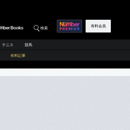
有料会員
検索
テニス
競馬
有料記事