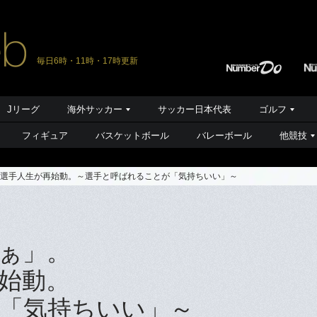
毎日6時・11時・17時更新
Jリーグ
海外サッカー
サッカー日本代表
ゴルフ
フィギュア
バスケットボール
バレーボール
他競技
選手人生が再始動。～選手と呼ばれることが「気持ちいい」～
ぁ」。
始動。
「気持ちいい」～