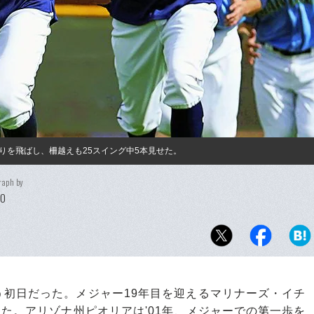
りを飛ばし、柵越えも25スイング中5本見せた。
raph by
DO
初日だった。メジャー19年目を迎えるマリナーズ・イチ
した。アリゾナ州ピオリアは'01年、メジャーでの第一歩を