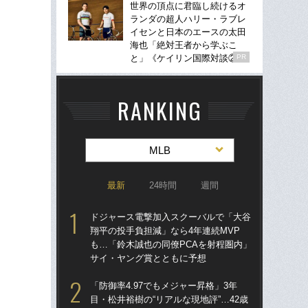
世界の頂点に君臨し続けるオ
ランダの超人ハリー・ラブレ
イセンと日本のエースの太田
海也「絶対王者から学ぶこ
と」《ケイリン国際対談②》
PR
RANKING
MLB
最新
24時間
週間
ドジャース電撃加入スクーバルで「大谷
ド
翔平の投手負担減」なら4年連続MVP
翔平
も…「鈴木誠也の同僚PCAを射程圏内」
も…
サイ・ヤング賞とともに予想
サ
「防御率4.97でもメジャー昇格」3年
「
目・松井裕樹の“リアルな現地評”…42歳
ッ