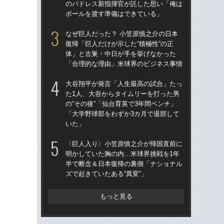
のパドレス新指揮官が託した思い「俺は
は黒
ボールを渡す準備はできている」
平
なぜ巨人だった？ 小笠原慎之介の日本
「
復帰「巨人だけが示した“積極性”の正
僚・
体」と古巣・中日が手を挙げなかった
塁が
「合理的な理由」米球界のビジネス事情
し
大谷翔平が発言「人生最高の試合」たっ
「
た1人、大谷からタイムリーを打った男
平の
の“その後”「仙台育英で3年間ベンチ」
判
「大学野球部をわずか3カ月で退部して
で
いた」
思
〈巨人入り〉小笠原慎之介が帰国直前に
左ひ
明かしていた胸の内…米球界挑戦を1年
流“
半で断念＆日本復帰の裏側「ナショナル
ジ
ズで起きていたある“異変”」
で
もっと見る