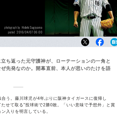
Hideki Sugiyama
photograph by
2016/04/07 06:00
posted
に立ち返った元守護神が、ローテーションの一角と
なぜ先発なのか。開幕直前、本人が思いのたけを語
合う。藤川球児が4年ぶりに阪神タイガースに復帰し
打たせて取る”投球術で2勝0敗。「いい意味で予想外」と賞
ョン入りを明言している。