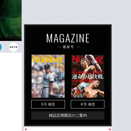
MAGAZINE
最新号
8/6
4/16
発売
発売
雑誌定期購読のご案内