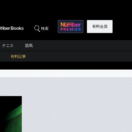
有料会員
検索
テニス
競馬
有料記事