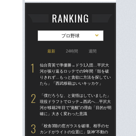
RANKING
プロ野球
最新
24時間
週間
仙台育英で準優勝→ドラ1入団…平沢大
仙
河が振り返るロッテでの9年間「殻を破
河
りきれず…もっと貪欲に方法を探してい
り
たら」「西武移籍はいいキッカケ」
た
「僕だろうな、と覚悟はしていました」
「
現役ドラフトでロッテ→西武へ…平沢大
現
河が移籍2年目で“覚醒”の理由「目的が明
河が
確に」大きく変わった意識
確
「校舎3階の窓ガラスを破壊、相手のセ
「
カンドがライトの位置に」阪神“不動の
り