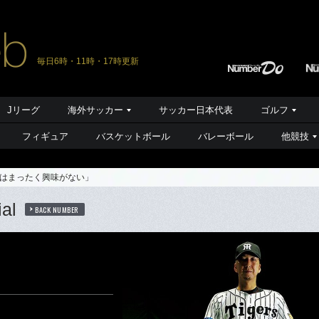
毎日6時・11時・17時更新
Jリーグ
海外サッカー
サッカー日本代表
ゴルフ
フィギュア
バスケットボール
バレーボール
他競技
はまったく興味がない」
al
BACK NUMBER
」