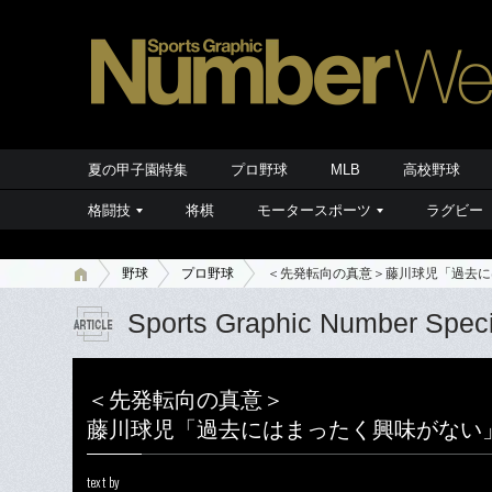
夏の甲子園特集
プロ野球
MLB
高校野球
格闘技
将棋
モータースポーツ
ラグビー
野球
プロ野球
＜先発転向の真意＞藤川球児「過去に
Sports Graphic Number Speci
＜先発転向の真意＞
藤川球児「過去にはまったく興味がない
text by