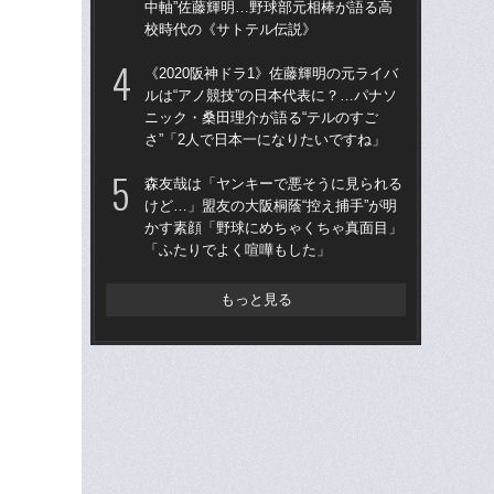
中軸”佐藤輝明…野球部元相棒が語る高
た“
校時代の《サトテル伝説》
「
《2020阪神ドラ1》佐藤輝明の元ライバ
「
ルは“アノ競技”の日本代表に？…パナソ
終わ
ニック・桑田理介が語る“テルのすご
つか
さ”「2人で日本一になりたいですね」
リ
森友哉は「ヤンキーで悪そうに見られる
「
けど…」盟友の大阪桐蔭“控え捕手”が明
っ
かす素顔「野球にめちゃくちゃ真面目」
王貞
「ふたりでよく喧嘩もした」
当
もっと見る