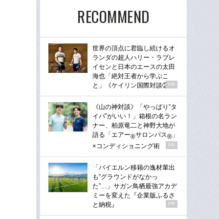
RECOMMEND
世界の頂点に君臨し続けるオ
ランダの超人ハリー・ラブレ
イセンと日本のエースの太田
海也「絶対王者から学ぶこ
と」《ケイリン国際対談②》
PR
《山の神対談》「やっぱり“タ
イパ”がいい！」箱根の名ラン
ナー、柏原竜二と神野大地が
語る「エアー
サロンパス
」
®
®
×コンディショニング術
PR
「バイエルン移籍の逸材輩出
も“グラウンドがなかっ
た”…」サガン鳥栖最強アカデ
ミーを変えた『企業版ふるさ
と納税』
PR