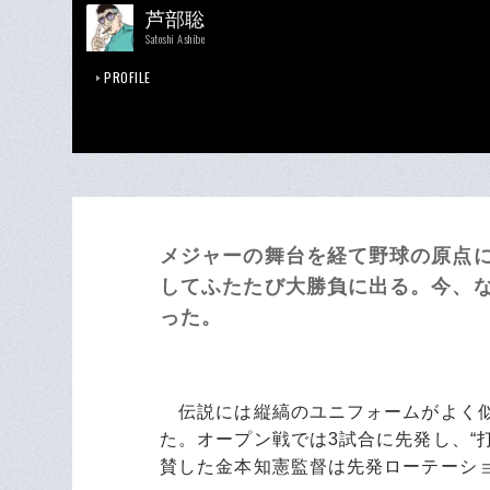
芦部聡
Satoshi Ashibe
PROFILE
メジャーの舞台を経て野球の原点
してふたたび大勝負に出る。今、
った。
伝説には縦縞のユニフォームがよく似
た。オープン戦では3試合に先発し、“
賛した金本知憲監督は先発ローテーシ