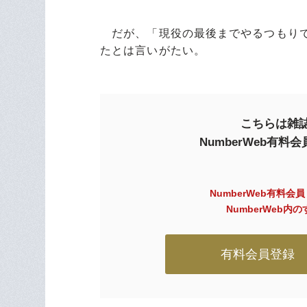
だが、「現役の最後までやるつもりで
たとは言いがたい。
こちらは雑誌
NumberWeb有
NumberWeb有料会
NumberWeb
有料会員登録