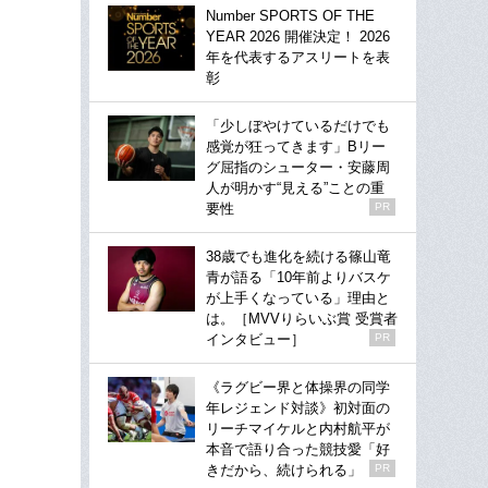
Number SPORTS OF THE
YEAR 2026 開催決定！ 2026
年を代表するアスリートを表
彰
「少しぼやけているだけでも
感覚が狂ってきます」Bリー
グ屈指のシューター・安藤周
人が明かす“見える”ことの重
要性
PR
38歳でも進化を続ける篠山竜
青が語る「10年前よりバスケ
が上手くなっている」理由と
は。［MVVりらいぶ賞 受賞者
インタビュー］
PR
《ラグビー界と体操界の同学
年レジェンド対談》初対面の
リーチマイケルと内村航平が
本音で語り合った競技愛「好
きだから、続けられる」
PR