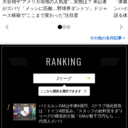
大谷翔平“アメリカ現地の人気度”…実態は？ 米記者
「体重
がズバリ「メッシに匹敵…野球界ダントツ」ドジャ
ンハイ
ース移籍で“ここまで変わった”注目度
語る体
その他の名作記事 >
RANKING
Jリーグ
×
ここから競技を選択できます
最新
24時間
週間
バイエルンGMは年俸6億円、Jクラブ強化部長
は「ドイツ4部並み」“スタッフの給料安すぎ”J
リーグの構造的欠陥「GMが数千万円なら…」
代理人ズバリ