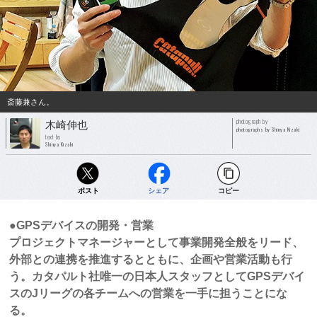
斎藤兼さん。
photograph by
木崎伸也
photographs by Shinya Kizaki
text by
Shinya Kizaki
ポスト
シェア
コピー
●GPSデバイスの開発・営業
プロジェクトマネージャーとして事業開発全般をリード、
外部との連携を推進するとともに、企画や営業活動も行
う。カタパルト社唯一の日本人スタッフとしてGPSデバイ
スのJリーグの各チームへの営業を一手に担うことにな
る。