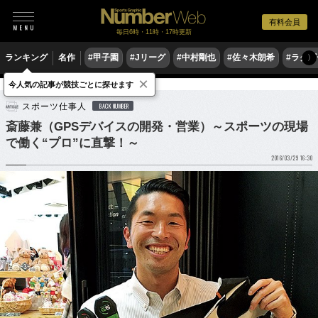
有料会員
毎日6時・11時・17時更新
ランキング
名作
#甲子園
#Jリーグ
#中村剛也
#佐々木朗希
#ラグ
〉
×
今人気の記事が競技ごとに探せます
サッカー
Jリーグ
スポーツ仕事人
BACK NUMBER
斎藤兼（GPSデバイスの開発・営業）～スポーツの現場
で働く“プロ”に直撃！～
2016/03/29 16:30