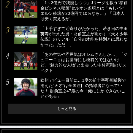
「1～3億円で我慢しつつ」Jリーグを救う“移籍
金ビジネス秘策”セルオン条項とは「もしバイ
エルン移籍が20億円で10％なら…」「日本人
は安く買えるが」
「上手すぎて近寄りがたかった」若き日の中田
英寿が恐れた男・財前宣之が明かす〈天才少年
伝説〉のリアル「自分の才能を特別とは思わな
かった。ただ…」
「あの空気や雰囲気はオシムさんしか…」「ジ
ュニーニョはお世辞にも模範的ではないけ
ど」“魅力的な人物”と出会った中村憲剛のリス
ペクト
欧州デビュー目前に…3度の前十字靭帯断裂で
消えた“天才”は全国注目の指導者になってい
た！ 財前宣之47歳の今「俺にしかできないこ
とがある」
もっと見る