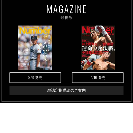
MAGAZINE
最新号
8/6
4/16
発売
発売
雑誌定期購読のご案内