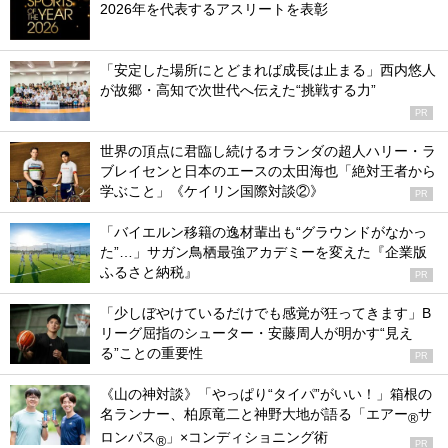
2026年を代表するアスリートを表彰
「安定した場所にとどまれば成長は止まる」西内悠人
が故郷・高知で次世代へ伝えた“挑戦する力”
PR
世界の頂点に君臨し続けるオランダの超人ハリー・ラ
ブレイセンと日本のエースの太田海也「絶対王者から
学ぶこと」《ケイリン国際対談②》
PR
「バイエルン移籍の逸材輩出も“グラウンドがなかっ
た”…」サガン鳥栖最強アカデミーを変えた『企業版
ふるさと納税』
PR
「少しぼやけているだけでも感覚が狂ってきます」B
リーグ屈指のシューター・安藤周人が明かす“見え
る”ことの重要性
PR
《山の神対談》「やっぱり“タイパ”がいい！」箱根の
名ランナー、柏原竜二と神野大地が語る「エアー
サ
®
ロンパス
」×コンディショニング術
®
PR