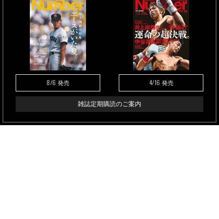
8/6
4/16
発売
発売
雑誌定期購読のご案内