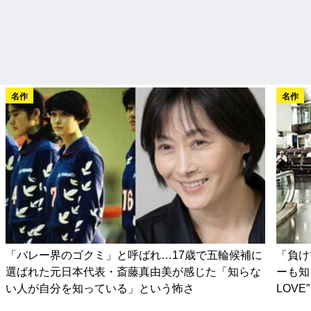
名作
名作
「バレー界のゴクミ」と呼ばれ…17歳で五輪候補に
「負け
選ばれた元日本代表・斎藤真由美が感じた「知らな
ーも知
い人が自分を知っている」という怖さ
LOV