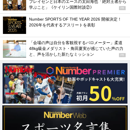
ブレイセンと日本のエースの太田海也「絶対王者から
学ぶこと」《ケイリン国際対談②》
PR
Number SPORTS OF THE YEAR 2026 開催決定！
2026年を代表するアスリートを表彰
「会場の声は自分を客観視するバロメーター」柔道
48kg級金メダリスト・角田夏実が感じていた声の力
と、声を活かした新たなミッション
PR