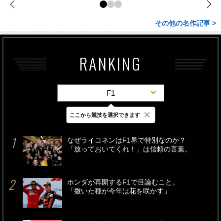
その他の名作記事 >
RANKING
F1
×
ここから競技を選択できます
最新
24時間
週間
なぜライコネンはF1界で特別なのか？
「放っておいてくれ！」は信頼の言葉。
ホンダが再開するF1で目論むこと。
「撒いた種が今年は花を咲かす」