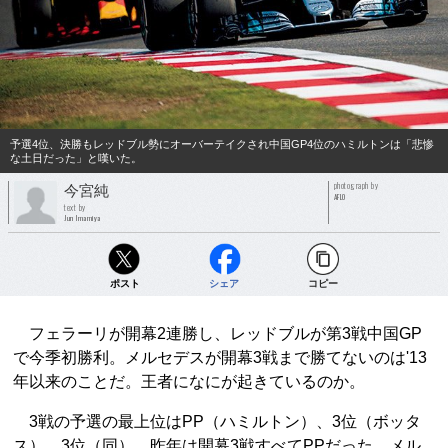
予選4位、決勝もレッドブル勢にオーバーテイクされ中国GP4位のハミルトンは「悲惨
な土日だった」と嘆いた。
photograph by
今宮純
AFLO
text by
Jun Imamiya
ポスト
シェア
コピー
フェラーリが開幕2連勝し、レッドブルが第3戦中国GP
で今季初勝利。メルセデスが開幕3戦まで勝てないのは'13
年以来のことだ。王者になにが起きているのか。
3戦の予選の最上位はPP（ハミルトン）、3位（ボッタ
ス）、3位（同）。昨年は開幕3戦すべてPPだった。メル