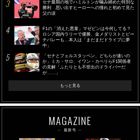
セナ最期の地でハミルトンが噛み締めた特別な
勝利 思い出すヒーローへの憧れと初めて見た
父の涙
F1の「消えた悪童」マゼピンは今何してる？
ロシア国内ラリーで優勝、金メダリストとビー
チバレーも…本人は「まだまだドライブに夢
中」
「セナとフェルスタッペン、どちらが速いの
か」ミカ・サロ、イワン・カペリらF1関係者
の見解「ふたりとも不世出のドライバーだ
が……」
もっと見る
MAGAZINE
最新号