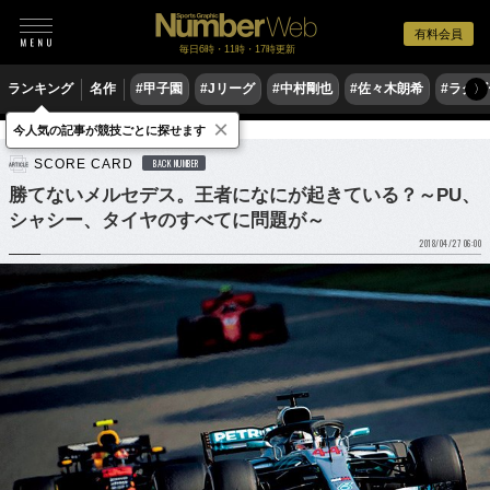
有料会員
毎日6時・11時・17時更新
ランキング
名作
#甲子園
#Jリーグ
#中村剛也
#佐々木朗希
#ラグ
〉
×
今人気の記事が競技ごとに探せます
モータースポーツ
F1
SCORE CARD
BACK NUMBER
勝てないメルセデス。王者になにが起きている？～PU、
シャシー、タイヤのすべてに問題が～
2018/04/27 06:00