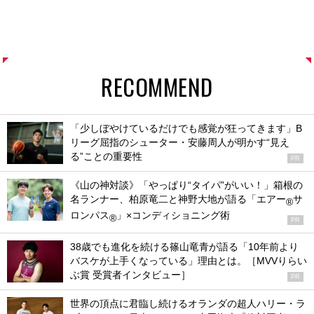
RECOMMEND
「少しぼやけているだけでも感覚が狂ってきます」B
リーグ屈指のシューター・安藤周人が明かす“見え
る”ことの重要性
PR
《山の神対談》「やっぱり“タイパ”がいい！」箱根の
名ランナー、柏原竜二と神野大地が語る「エアー
サ
®
ロンパス
」×コンディショニング術
®
PR
38歳でも進化を続ける篠山竜青が語る「10年前より
バスケが上手くなっている」理由とは。［MVVりらい
ぶ賞 受賞者インタビュー］
PR
世界の頂点に君臨し続けるオランダの超人ハリー・ラ