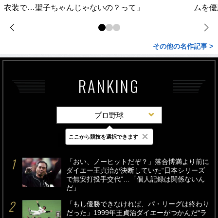
衣装で…聖子ちゃんじゃないの？って」
ムを優
その他の名作記事 >
RANKING
プロ野球
×
ここから競技を選択できます
最新
24時間
週間
「おい、ノーヒットだぞ？」落合博満より前に
ダイエー王貞治が決断していた“日本シリーズ
で無安打投手交代”…「個人記録は関係ないん
だ」
「もし優勝できなければ、パ・リーグは終わり
だった」1999年王貞治ダイエーがつかんだ“ラ