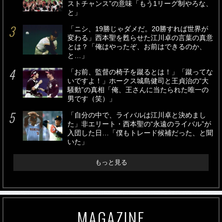
ストチャンス”の意味「もう1リーグ制やろな、
と」
「ニシ、19勝じゃダメだ。20勝すれば世界が
変わる」西本聖を甦らせた江川卓の言葉の真意
とは？「俺はやったぞ、お前はできるのか、
と…」
「お前、監督の椅子を蹴るとは！」「蹴ってな
いですよ！」ホークス城島健司と王貞治の“大
騒動”の真相「俺、王さんに当たられた唯一の
男です（笑）」
「自分の中で、ライバルは江川卓と決めまし
た」非エリート・西本聖の“永遠のライバル”が
入団した日…「僕もトレード候補だった、と聞
いた」
もっと見る
MAGAZINE