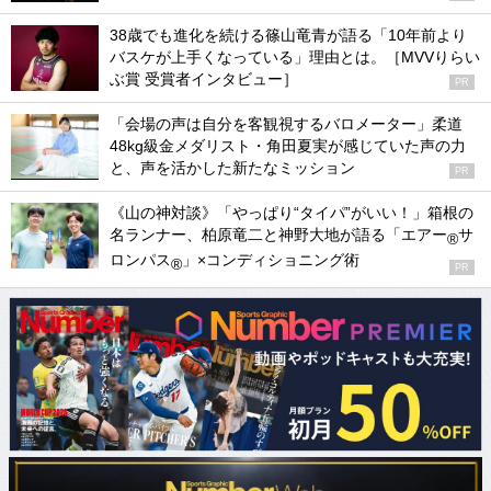
38歳でも進化を続ける篠山竜青が語る「10年前より
バスケが上手くなっている」理由とは。［MVVりらい
ぶ賞 受賞者インタビュー］
PR
「会場の声は自分を客観視するバロメーター」柔道
48kg級金メダリスト・角田夏実が感じていた声の力
と、声を活かした新たなミッション
PR
《山の神対談》「やっぱり“タイパ”がいい！」箱根の
名ランナー、柏原竜二と神野大地が語る「エアー
サ
®
ロンパス
」×コンディショニング術
®
PR