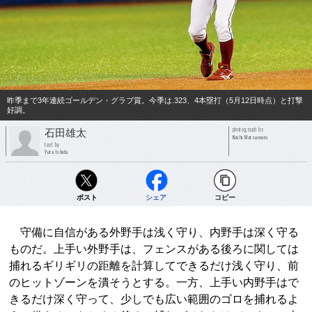
昨季まで3年連続ゴールデン・グラブ賞。今季は.323、4本塁打（5月12日時点）と打撃
好調。
photograph by
石田雄太
Kiichi Matsumoto
text by
Yuta Ishida
ポスト
シェア
コピー
守備に自信がある外野手は浅く守り、内野手は深く守る
ものだ。上手い外野手は、フェンスがある後ろに関しては
捕れるギリギリの距離を計算してできるだけ浅く守り、前
のヒットゾーンを潰そうとする。一方、上手い内野手はで
きるだけ深く守って、少しでも広い範囲のゴロを捕れるよ