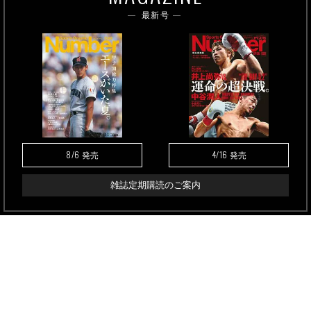
最新号
8/6
4/16
発売
発売
雑誌定期購読のご案内