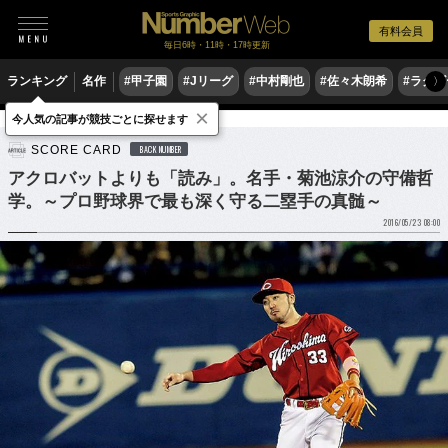
有料会員
毎日6時・11時・17時更新
ランキング
名作
#甲子園
#Jリーグ
#中村剛也
#佐々木朗希
#ラグ
〉
×
今人気の記事が競技ごとに探せます
野球
プロ野球
SCORE CARD
BACK NUMBER
アクロバットよりも「読み」。名手・菊池涼介の守備哲
学。～プロ野球界で最も深く守る二塁手の真髄～
2016/05/23 08:00