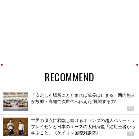
RECOMMEND
「安定した場所にとどまれば成長は止まる」西内悠人
が故郷・高知で次世代へ伝えた“挑戦する力”
PR
世界の頂点に君臨し続けるオランダの超人ハリー・ラ
ブレイセンと日本のエースの太田海也「絶対王者から
学ぶこと」《ケイリン国際対談②》
PR