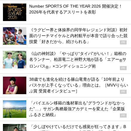
Number SPORTS OF THE YEAR 2026 開催決定！
2026年を代表するアスリートを表彰
《ラグビー界と体操界の同学年レジェンド対談》初対
面のリーチマイケルと内村航平が本音で語り合った競
技愛「好きだから、続けられる」
PR
《山の神対談》「やっぱり“タイパ”がいい！」箱根の
名ランナー、柏原竜二と神野大地が語る「エアー
サ
®
ロンパス
」×コンディショニング術
®
PR
38歳でも進化を続ける篠山竜青が語る「10年前より
バスケが上手くなっている」理由とは。［MVVりらい
ぶ賞 受賞者インタビュー］
PR
「バイエルン移籍の逸材輩出も“グラウンドがなかっ
た”…」サガン鳥栖最強アカデミーを変えた『企業版
ふるさと納税』
PR
「少しぼやけているだけでも感覚が狂ってきます」B