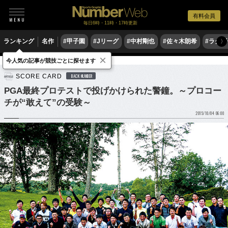
有料会員
毎日6時・11時・17時更新
ランキング
名作
#甲子園
#Jリーグ
#中村剛也
#佐々木朗希
#ラグ
〉
×
今人気の記事が競技ごとに探せます
ゴルフ
男子ゴルフ
SCORE CARD
BACK NUMBER
PGA最終プロテストで投げかけられた警鐘。～プロコー
チが“敢えて”の受験～
2015/10/04 06:00