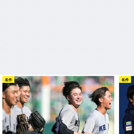
名作
名作