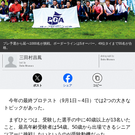
プレ予選から延べ1000名が挑戦。ボーダーラインは5オーバー。49位タイまで55名が合
格。
photograph by
三田村昌鳳
Shoho Mitamura
text by
Shoho Mitamura
ポスト
シェア
コピー
今年の最終プロテスト（9月1日～4日）では2つの大きな
トピックがあった。
まずひとつは、受験した選手の中に40歳以上が13名いた
こと。最高年齢受験者は54歳。50歳から出場できるシニア
ツアーに挑戦したいというのが受験動機だった。