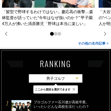
「髪型で野球するわけではない」慶応高の衝撃…森
「大谷
林監督が語っていた“今年はなぜ強いのか？” 甲子園
の“ベ
4万人が沸いた清原勝児「野球は本当に楽しい」
人が明
その他の名作記事 >
RANKING
男子ゴルフ
×
ここから競技を選択できます
最新
24時間
週間
プロゴルファー石川遼が高校卒業。
いったいどんな高校生活だったの？