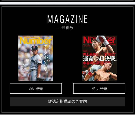
MAGAZINE
最新号
8/6
4/16
発売
発売
雑誌定期購読のご案内