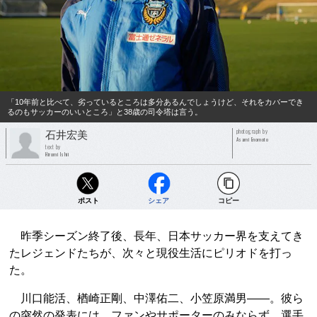
「10年前と比べて、劣っているところは多分あるんでしょうけど、それをカバーでき
るのもサッカーのいいところ」と38歳の司令塔は言う。
photograph by
石井宏美
Asami Enomoto
text by
Hiromi Ishii
ポスト
シェア
コピー
昨季シーズン終了後、長年、日本サッカー界を支えてき
たレジェンドたちが、次々と現役生活にピリオドを打っ
た。
川口能活、楢崎正剛、中澤佑二、小笠原満男――。彼ら
の突然の発表には、ファンやサポーターのみならず、選手