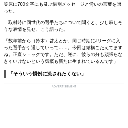
笠原に700文字にも及ぶ惜別メッセージと労いの言葉を贈
った。
取材時に同世代の選手たちについて聞くと、少し寂しそ
うな表情を見せ、こう語った。
「数年前から（鈴木）啓太とか、同じ時期にJリーグに入
った選手が引退していって……。今回は結構こたえてます
ね。正直ショックです。ただ、逆に、彼らの分も頑張らな
きゃいけないという気概も新たに生まれているんです」
「そういう慣例に流されたくない」
ADVERTISEMENT