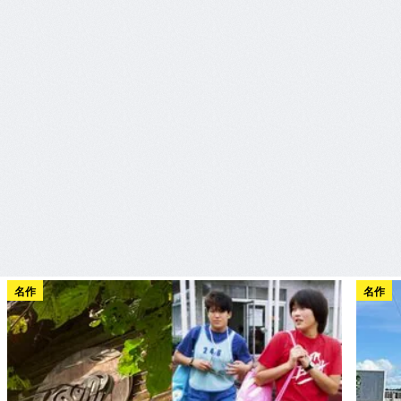
名作
名作