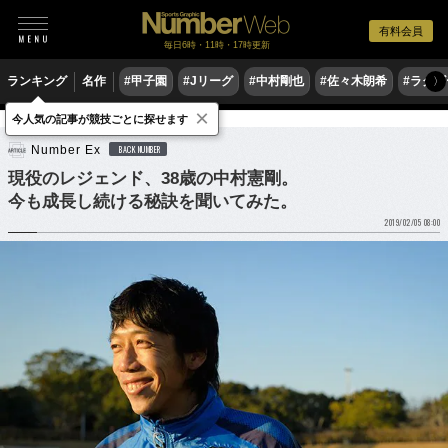
有料会員
毎日6時・11時・17時更新
ランキング
名作
#甲子園
#Jリーグ
#中村剛也
#佐々木朗希
#ラグ
〉
×
今人気の記事が競技ごとに探せます
サッカー
Jリーグ
Number Ex
BACK NUMBER
現役のレジェンド、38歳の中村憲剛。
今も成長し続ける秘訣を聞いてみた。
2019/02/05 08:00