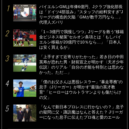
バイエルンGMは年俸6億円、Jクラブ強化部長
は「ドイツ4部並み」“スタッフの給料安すぎ”J
リーグの構造的欠陥「GMが数千万円なら…」
代理人ズバリ
「1～3億円で我慢しつつ」Jリーグを救う“移籍
金ビジネス秘策”セルオン条項とは「もしバイ
エルン移籍が20億円で10％なら…」「日本人
は安く買えるが」
「上手すぎて近寄りがたかった」若き日の中田
英寿が恐れた男・財前宣之が明かす〈天才少年
伝説〉のリアル「自分の才能を特別とは思わな
かった。ただ…」
「僕のお父さんは悪役レスラー」“暴走専務”の
息子（Jリーガー）が明かす“最強の英才教
育”「ヒーローはウルトラマンよりも傷だらけ
の父」
「なんで新日本プロレスに行かないの？」息子
の疑問に父・諏訪魔はなんと答えた？ Jリーガ
ーになった息子に伝えたプロ魂と愛のエール