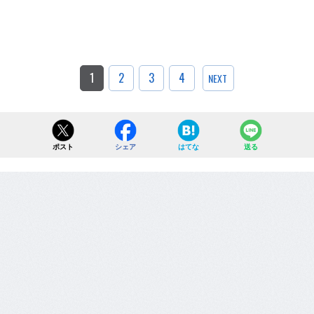
1
2
3
4
NEXT
ポスト
シェア
はてな
送る