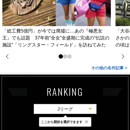
「総工費5億円」が今では廃墟に…あの『極悪女
「大谷
王』でも話題 37年前“全女”全盛期に完成の“伝説の
さかの
施設”「リングスター・フィールド」を訪ねてみた
の頃は
その他の名作記事 >
RANKING
Jリーグ
×
ここから競技を選択できます
最新
24時間
週間