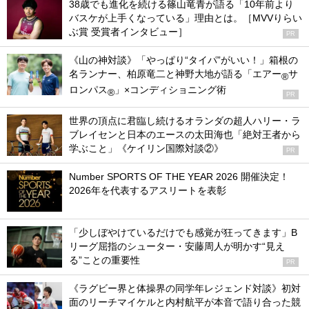
38歳でも進化を続ける篠山竜青が語る「10年前より
バスケが上手くなっている」理由とは。［MVVりらい
ぶ賞 受賞者インタビュー］
PR
《山の神対談》「やっぱり“タイパ”がいい！」箱根の
名ランナー、柏原竜二と神野大地が語る「エアー
サ
®
ロンパス
」×コンディショニング術
®
PR
世界の頂点に君臨し続けるオランダの超人ハリー・ラ
ブレイセンと日本のエースの太田海也「絶対王者から
学ぶこと」《ケイリン国際対談②》
PR
Number SPORTS OF THE YEAR 2026 開催決定！
2026年を代表するアスリートを表彰
「少しぼやけているだけでも感覚が狂ってきます」B
リーグ屈指のシューター・安藤周人が明かす“見え
る”ことの重要性
PR
《ラグビー界と体操界の同学年レジェンド対談》初対
面のリーチマイケルと内村航平が本音で語り合った競