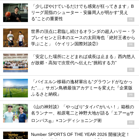
「少しぼやけているだけでも感覚が狂ってきます」B
リーグ屈指のシューター・安藤周人が明かす“見え
る”ことの重要性
PR
世界の頂点に君臨し続けるオランダの超人ハリー・ラ
ブレイセンと日本のエースの太田海也「絶対王者から
学ぶこと」《ケイリン国際対談②》
PR
「安定した場所にとどまれば成長は止まる」西内悠人
が故郷・高知で次世代へ伝えた“挑戦する力”
PR
「バイエルン移籍の逸材輩出も“グラウンドがなかっ
た”…」サガン鳥栖最強アカデミーを変えた『企業版
ふるさと納税』
PR
《山の神対談》「やっぱり“タイパ”がいい！」箱根の
名ランナー、柏原竜二と神野大地が語る「エアー
サ
®
ロンパス
」×コンディショニング術
®
PR
Number SPORTS OF THE YEAR 2026 開催決定！