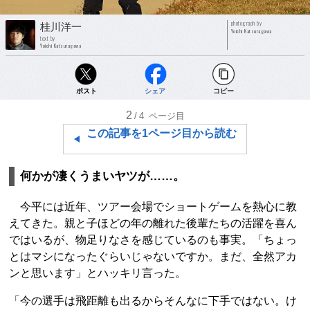
photograph by
桂川洋一
Yoichi Katsuragawa
text by
Yoichi Katsuragawa
ポスト
シェア
コピー
2
/4
ページ目
この記事を1ページ目から読む
何かが凄くうまいヤツが……。
今平には近年、ツアー会場でショートゲームを熱心に教
えてきた。親と子ほどの年の離れた後輩たちの活躍を喜ん
ではいるが、物足りなさを感じているのも事実。「ちょっ
とはマシになったぐらいじゃないですか。まだ、全然アカ
ンと思います」とハッキリ言った。
「今の選手は飛距離も出るからそんなに下手ではない。け