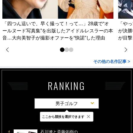
「四つん這いで、早く撮って！って…」28歳で“オ
「やっ
ールヌード写真集”を出版したアイドルレスラーの本
が決勝
音…大向美智子が撮影オファーを“快諾”した理由
が目撃
その他の名作記事 >
RANKING
男子ゴルフ
×
ここから競技を選択できます
最新
24時間
週間
石川遼と斎藤佑樹の