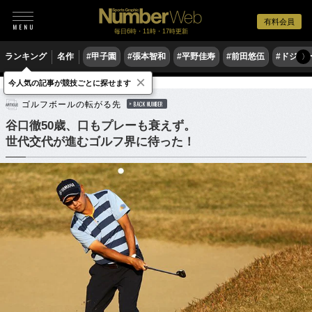
有料会員
毎日6時・11時・17時更新
ランキング
名作
#甲子園
#張本智和
#平野佳寿
#前田悠伍
#ドジャ
〉
×
今人気の記事が競技ごとに探せます
ゴルフ
男子ゴルフ
ゴルフボールの転がる先
BACK NUMBER
谷口徹50歳、口もプレーも衰えず。
世代交代が進むゴルフ界に待った！