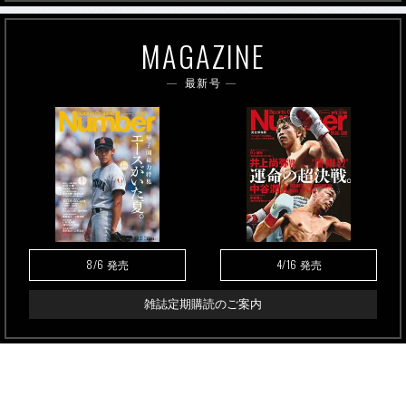
MAGAZINE
最新号
8/6
4/16
発売
発売
雑誌定期購読のご案内