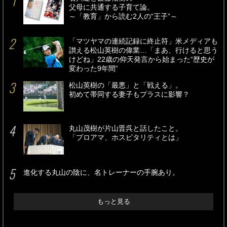
父母に共通する子育て論。
～「教育」から読む2人の“王子”～
「マツヤマの連続記録に終止符」米メディアも
讃える松山英樹の偉業…「まあ、行けると思う
けどね」22歳の仰天発言から始まった“歴史が
変わった9年間”
松山英樹の「最悪」と「戦える」。
初めて帯同する妻子もプラスに影響？
丸山茂樹が片山晋呉と話したこと。
「プロアマ、ホスピタリティとは」
進化する丸山の陰に、名トレーナーの手腕あり。
もっと見る