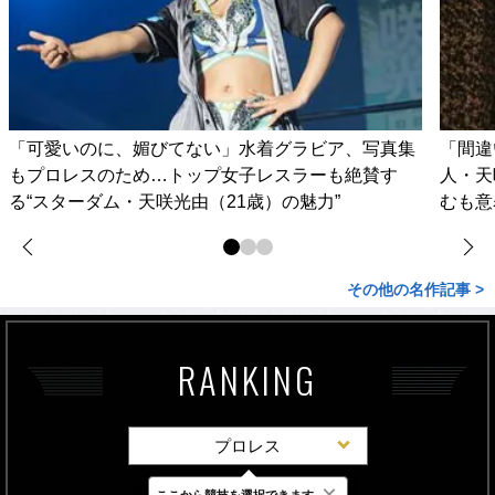
「可愛いのに、媚びてない」水着グラビア、写真集
「間違
もプロレスのため…トップ女子レスラーも絶賛す
人・天
る“スターダム・天咲光由（21歳）の魅力”
むも意
その他の名作記事 >
RANKING
プロレス
×
ここから競技を選択できます