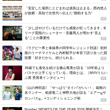
「安定した場所にとどまれば成長は止まる」西内悠人
が故郷・高知で次世代へ伝えた“挑戦する力”
PR
「少しぼやけているだけでも感覚が狂ってきます」B
リーグ屈指のシューター・安藤周人が明かす“見え
る”ことの重要性
PR
《ラグビー界と体操界の同学年レジェンド対談》初対
面のリーチマイケルと内村航平が本音で語り合った競
技愛「好きだから、続けられる」
PR
38歳でも進化を続ける篠山竜青が語る「10年前より
バスケが上手くなっている」理由とは。［MVVりらい
ぶ賞 受賞者インタビュー］
PR
《山の神対談》「やっぱり“タイパ”がいい！」箱根の
名ランナー、柏原竜二と神野大地が語る「エアー
サ
®
ロンパス
」×コンディショニング術
®
PR
Number SPORTS OF THE YEAR 2026 開催決定！