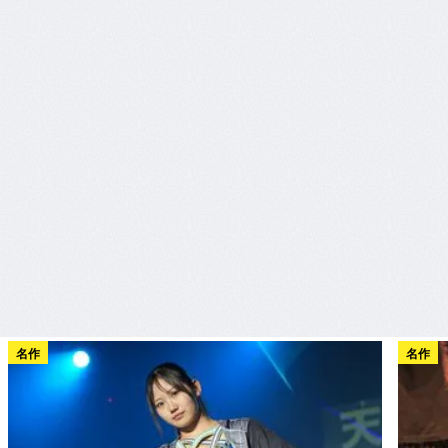
名作
名作