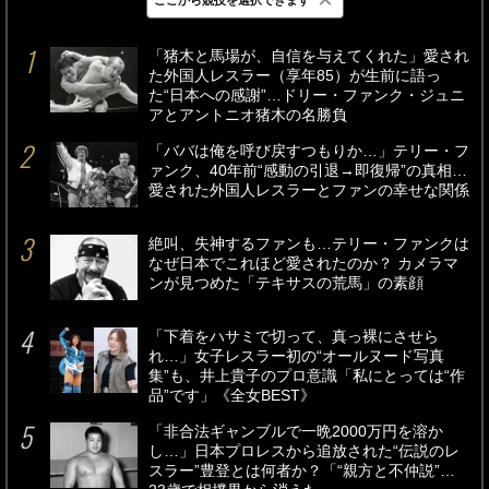
最新
24時間
週間
「猪木と馬場が、自信を与えてくれた」愛され
た外国人レスラー（享年85）が生前に語っ
た“日本への感謝”…ドリー・ファンク・ジュニ
アとアントニオ猪木の名勝負
「ババは俺を呼び戻すつもりか…」テリー・フ
ァンク、40年前“感動の引退→即復帰”の真相…
愛された外国人レスラーとファンの幸せな関係
絶叫、失神するファンも…テリー・ファンクは
なぜ日本でこれほど愛されたのか？ カメラマ
ンが見つめた「テキサスの荒馬」の素顔
「下着をハサミで切って、真っ裸にさせら
れ…」女子レスラー初の“オールヌード写真
集”も、井上貴子のプロ意識「私にとっては“作
品”です」《全女BEST》
「非合法ギャンブルで一晩2000万円を溶か
し…」日本プロレスから追放された“伝説のレ
スラー”豊登とは何者か？「“親方と不仲説”…