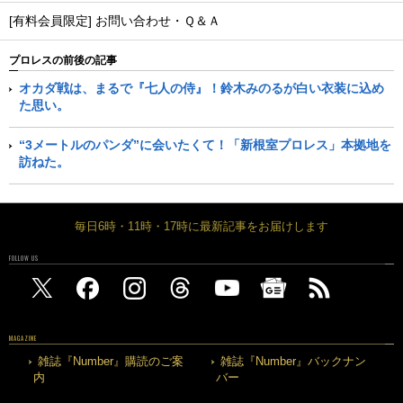
[有料会員限定] お問い合わせ・Ｑ＆Ａ
プロレスの前後の記事
オカダ戦は、まるで『七人の侍』！鈴木みのるが白い衣装に込め
た思い。
“3メートルのパンダ”に会いたくて！「新根室プロレス」本拠地を
訪ねた。
毎日6時・11時・17時に最新記事をお届けします
FOLLOW US
MAGAZINE
雑誌『Number』購読のご案
雑誌『Number』バックナン
内
バー