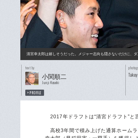
清宮幸太郎は嬉しそうだった。メジャー志向も隠さないだけに、ダ
text by
photog
Taku
小関順二
Junji Koseki
PROFILE
2017年ドラフトは“清宮ドラフト”と
高校3年間で積み上げた通算ホームラン