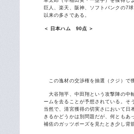
幸太郎（早稲田実・一塁手）を獲得し
巨人、楽天、阪神、ソフトバンクの7球
以来の多さである。
＜ 日本ハム 90点 ＞
この逸材の交渉権を抽選（クジ）で獲
大谷翔平、中田翔という攻撃陣の中軸
ームを去ることが予想されている。そ
当然で、清宮獲得の切実さにおいて日
きるかどうかは別問題だが、何ともあ
補佐のガッツポーズを見たとき少し背