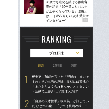
38歳でも進化を続ける篠山竜
青が語る「10年前よりバスケ
が上手くなっている」理由と
は。［MVVりらいぶ賞 受賞者
インタビュー］
PR
RANKING
プロ野球
最新
24時間
週間
板東英二79歳が言った「野球は、嫌いで
仙
すわ」その本当の意味…取材には警戒心
河
「またおちょくられるんか、と」タレン
り
ト活動で上書きした“野球人の顔”
た
「自虐の天才投手」板東英二が話してい
「
た“ひとつの嘘”…「じつは長嶋茂雄・王
現