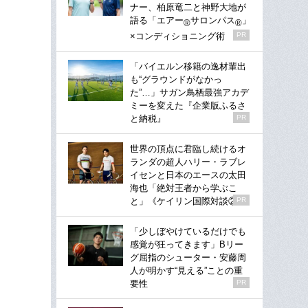
ナー、柏原竜二と神野大地が
語る「エアー
サロンパス
」
®
®
×コンディショニング術
PR
「バイエルン移籍の逸材輩出
も“グラウンドがなかっ
た”…」サガン鳥栖最強アカデ
ミーを変えた『企業版ふるさ
と納税』
PR
世界の頂点に君臨し続けるオ
ランダの超人ハリー・ラブレ
イセンと日本のエースの太田
海也「絶対王者から学ぶこ
と」《ケイリン国際対談②》
PR
「少しぼやけているだけでも
感覚が狂ってきます」Bリー
グ屈指のシューター・安藤周
人が明かす“見える”ことの重
要性
PR