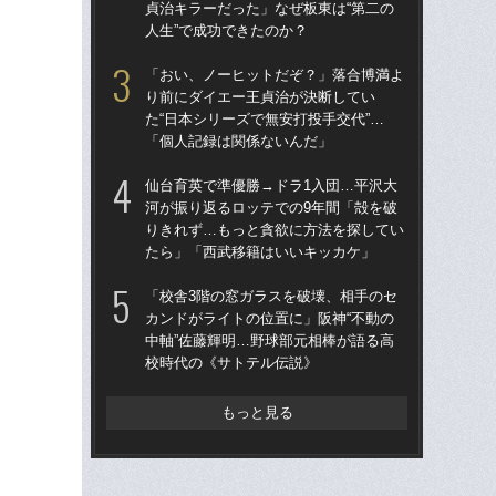
貞治キラーだった」なぜ板東は“第二の
河が
人生”で成功できたのか？
確
「おい、ノーヒットだぞ？」落合博満よ
「
り前にダイエー王貞治が決断してい
カン
た“日本シリーズで無安打投手交代”…
中軸
「個人記録は関係ないんだ」
校
仙台育英で準優勝→ドラ1入団…平沢大
《2
河が振り返るロッテでの9年間「殻を破
ルは
りきれず…もっと貪欲に方法を探してい
ニッ
たら」「西武移籍はいいキッカケ」
さ”
「校舎3階の窓ガラスを破壊、相手のセ
「
カンドがライトの位置に」阪神“不動の
で
中軸”佐藤輝明…野球部元相棒が語る高
を
校時代の《サトテル伝説》
は
もっと見る