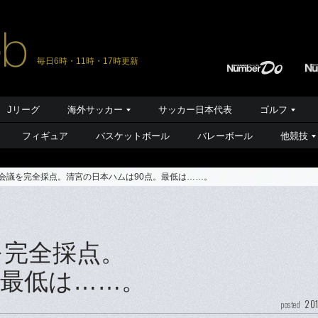
毎日6時・11時・17時更新
Jリーグ
海外サッカー
サッカー日本代表
ゴルフ
フィギュア
バスケットボール
バレーボール
他競技
ト会議を完全採点。清宮の日本ハムは90点。最低は……。
を完全採点。
。最低は……。
201
posted