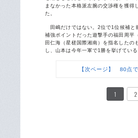
まなかった本格派左腕の交渉権を獲得
た。
田嶋だけではない。2位で1位候補と
補強ポイントだった遊撃手の福田周平（
田仁海（星槎国際湘南）を指名したの
し、山本は今年一軍で1勝を挙げている
【次ページ】 80点で
1
2