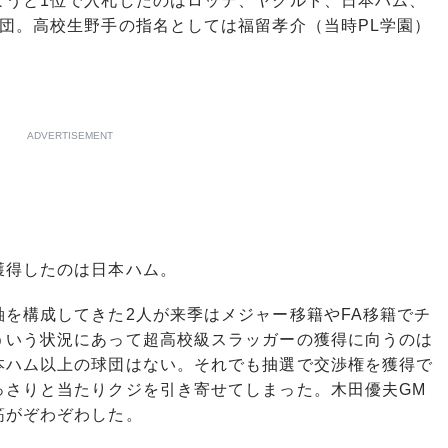
ようと1位で入札したのはロッテ、ヤクルト、日本ハム、
団。高校生野手の指名としては福留孝介（当時PL学園）
ADVERTISEMENT
得したのは日本ハム。
を構成してきた2人が来季はメジャー移籍やFA移籍でチ
ういう状況にあって超高校級スラッガーの獲得に向うのは
本ハム以上の球団はない。それでも抽選で交渉権を獲得で
っさりと当たりクジを引き寄せてしまった。木田優夫GM
筋がぞわぞわした。