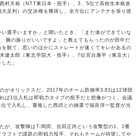
村天裕（NTT東日本・投手）、3、5位で高校生本格派
鴎大足利）の交渉権を獲得し、全方位にアンテナを張り巡
い選手いますか」と聞いたとき、「まだ体ができていな
ど、腕の振りがいいですよ」と教えてもらったのが田中だ
合を観て、思いのほかにストレートが速くてキレがあるの
鈴木遼太郎（東北学院大・投手）、7位宮台康平（東京大）
をした。
オリックスだ。2017年のチーム防御率3.83は12球団
みれば1位入札は即戦力タイプの投手だと想像がつく。会議
1位で入札し、重複した西武との抽選で福良淳一監督が当
が、攻撃陣はT-岡田、吉田正尚という攻撃型の1、2番
ドラフトで課題の即戦力投手、それもチームが待望してや