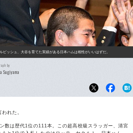
ルビッシュ、大谷を育てた実績がある日本ハムは相性がいいはずだ。
raph by
ya Sugiyama
言われた。
数は歴代1位の111本。この超高校級スラッガー、清宮