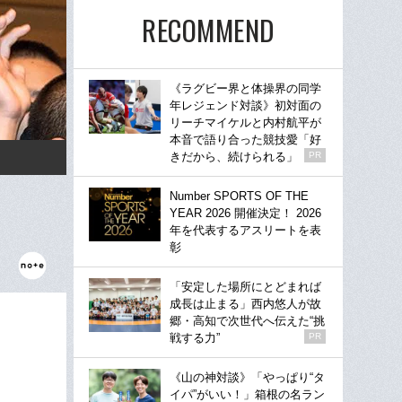
RECOMMEND
《ラグビー界と体操界の同学
年レジェンド対談》初対面の
リーチマイケルと内村航平が
本音で語り合った競技愛「好
きだから、続けられる」
PR
Number SPORTS OF THE
YEAR 2026 開催決定！ 2026
年を代表するアスリートを表
彰
「安定した場所にとどまれば
成長は止まる」西内悠人が故
郷・高知で次世代へ伝えた“挑
戦する力”
PR
《山の神対談》「やっぱり“タ
イパ”がいい！」箱根の名ラン