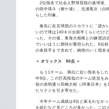
2位指名で社会人野球屈指の速球派、西
の田中瑛斗（柳ケ浦）、北浦竜次（白
らした印象。
春先に在京球団のスカウトに「誰かい
いので球は140キロ台前半くらいだけ
った。その後、東海大相模との練習試
でいいほうに期待が裏切られた。6位
の各投手まで含めて、納得のいく指名
＜ オリックス 90点 ＞
もう1チーム、満点に近い指名をしたのが
中9位。この打高投低のチーム状況を
前の表明通り田嶋大樹（JR東日本）を
たりクジを引き寄せた。
今年チーム成績は4位と振るわなかった
を組むなど見どころが多かった。この