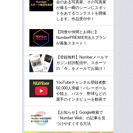
会のある写真家、その写真家
が撮る一瞬のシーンにスポッ
トをあてるコンテストを開催
します。作品受付中！
【同僚や仲間とお得に】
NumberPREMIER法人プラン
が募集スタート！
【登録無料】Numberメールマ
ガジン好評配信中。スポーツ
の「今」をメールでお届け！
YouTubeチャンネル登録者数
60,000人突破！バレーボール
や陸上、バスケ、野球などの
選手のインタビューを動画で
【お知らせ】Google検索で
「Number Web」の記事を見
つけやすくする方法