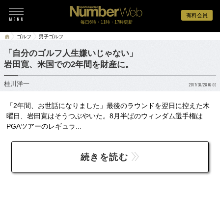
有料会員
毎日6時・11時・17時更新
ゴルフ
男子ゴルフ
「自分のゴルフ人生嫌いじゃない」
岩田寛、米国での2年間を財産に。
桂川洋一
2017/08/28 07:00
「2年間、お世話になりました」最後のラウンドを翌日に控えた木
曜日、岩田寛はそうつぶやいた。8月半ばのウィンダム選手権は
PGAツアーのレギュラ...
続きを読む