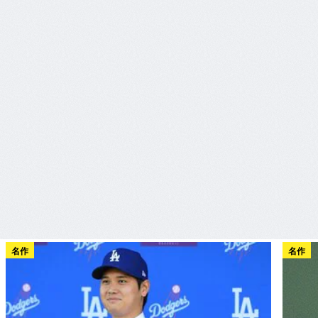
名作
名作