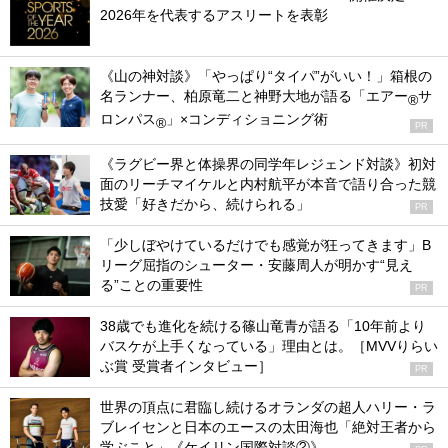
2026年を代表するアスリートを表彰
《山の神対談》「やっぱり“タイパ”がいい！」箱根の
名ランナー、柏原竜二と神野大地が語る「エアー
サ
®
ロンパス
」×コンディショニング術
®
PR
《ラグビー界と体操界の同学年レジェンド対談》初対
面のリーチマイケルと内村航平が本音で語り合った競
技愛「好きだから、続けられる」
PR
「少しぼやけているだけでも感覚が狂ってきます」B
リーグ屈指のシューター・安藤周人が明かす“見え
る”ことの重要性
PR
38歳でも進化を続ける篠山竜青が語る「10年前より
バスケが上手くなっている」理由とは。［MVVりらい
ぶ賞 受賞者インタビュー］
PR
世界の頂点に君臨し続けるオランダの超人ハリー・ラ
ブレイセンと日本のエースの太田海也「絶対王者から
学ぶこと」《ケイリン国際対談②》