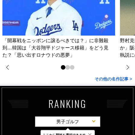
「開幕戦をニッポンに譲るべきでは？」に非難殺
野村克
到…韓国は「大谷翔平ドジャース移籍」をどう見
か」阪
た？「思い出すロナウドの悪夢」
執説に
その他の名作記事 >
RANKING
男子ゴルフ
×
ここから競技を選択できます