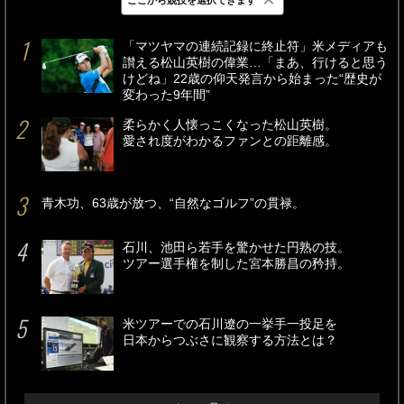
最新
24時間
週間
「マツヤマの連続記録に終止符」米メディアも
讃える松山英樹の偉業…「まあ、行けると思う
けどね」22歳の仰天発言から始まった“歴史が
変わった9年間”
柔らかく人懐っこくなった松山英樹。
愛され度がわかるファンとの距離感。
青木功、63歳が放つ、“自然なゴルフ”の貫禄。
石川、池田ら若手を驚かせた円熟の技。
ツアー選手権を制した宮本勝昌の矜持。
米ツアーでの石川遼の一挙手一投足を
日本からつぶさに観察する方法とは？