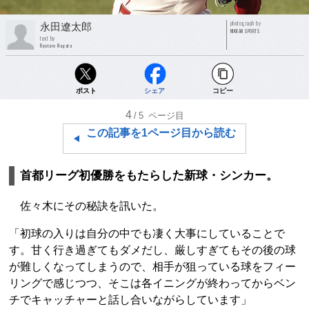
photograph by
永田遼太郎
NIKKAN SPORTS
text by
Ryotaro Nagata
ポスト
シェア
コピー
4
/5
ページ目
この記事を1ページ目から読む
首都リーグ初優勝をもたらした新球・シンカー。
佐々木にその秘訣を訊いた。
「初球の入りは自分の中でも凄く大事にしていることで
す。甘く行き過ぎてもダメだし、厳しすぎてもその後の球
が難しくなってしまうので、相手が狙っている球をフィー
リングで感じつつ、そこは各イニングが終わってからベン
チでキャッチャーと話し合いながらしています」