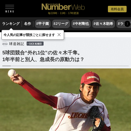
有料会員
毎日6時・11時・17時更新
ランキング
名作
#甲子園
#Jリーグ
#中村剛也
#佐々木朗希
#ラグ
〉
×
今人気の記事が競技ごとに探せます
野球
プロ野球
ドラフト会議
球道雑記
BACK NUMBER
5球団競合“外れ1位”の佐々木千隼。
1年半前と別人、急成長の原動力は？