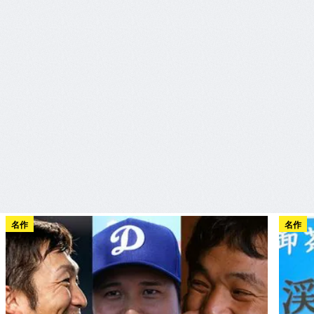
名作
名作