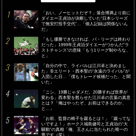
「おい、ノーヒットだぞ？」落合博満より前に
ダイエー王貞治が決断していた“日本シリーズ
で無安打投手交代”…「個人記録は関係ないん
だ」
「もし優勝できなければ、パ・リーグは終わり
だった」1999年王貞治ダイエーがつかんだ“ラ
ストチャンス”の意味「もう1リーグ制やろな、
と」
「自分の中で、ライバルは江川卓と決めまし
た」非エリート・西本聖の“永遠のライバル”が
入団した日…「僕もトレード候補だった、と聞
いた」
「ニシ、19勝じゃダメだ。20勝すれば世界が
変わる」西本聖を甦らせた江川卓の言葉の真意
とは？「俺はやったぞ、お前はできるのか、
と…」
「お前、監督の椅子を蹴るとは！」「蹴ってな
いですよ！」ホークス城島健司と王貞治の“大
騒動”の真相「俺、王さんに当たられた唯一の
男です（笑）」