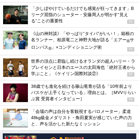
「少しぼやけているだけでも感覚が狂ってきます」B
リーグ屈指のシューター・安藤周人が明かす“見え
る”ことの重要性
PR
《山の神対談》「やっぱり“タイパ”がいい！」箱根の
名ランナー、柏原竜二と神野大地が語る「エアー
サ
®
ロンパス
」×コンディショニング術
®
PR
世界の頂点に君臨し続けるオランダの超人ハリー・ラ
ブレイセンと日本のエースの太田海也「絶対王者から
学ぶこと」《ケイリン国際対談②》
PR
38歳でも進化を続ける篠山竜青が語る「10年前より
バスケが上手くなっている」理由とは。［MVVりらい
ぶ賞 受賞者インタビュー］
PR
「会場の声は自分を客観視するバロメーター」柔道
48kg級金メダリスト・角田夏実が感じていた声の力
と、声を活かした新たなミッション
PR