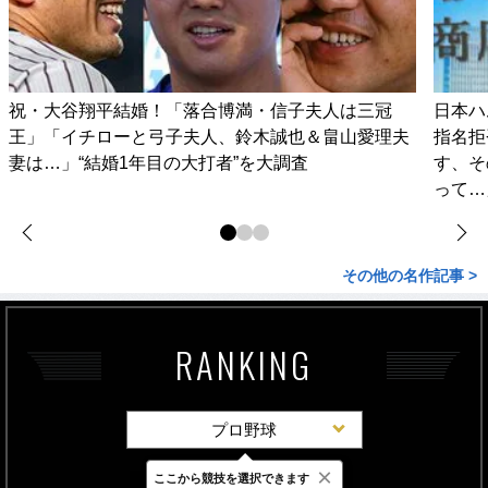
祝・大谷翔平結婚！「落合博満・信子夫人は三冠
日本ハ
王」「イチローと弓子夫人、鈴木誠也＆畠山愛理夫
指名拒
妻は…」“結婚1年目の大打者”を大調査
す、そ
って…
その他の名作記事 >
RANKING
プロ野球
×
ここから競技を選択できます
最新
24時間
週間