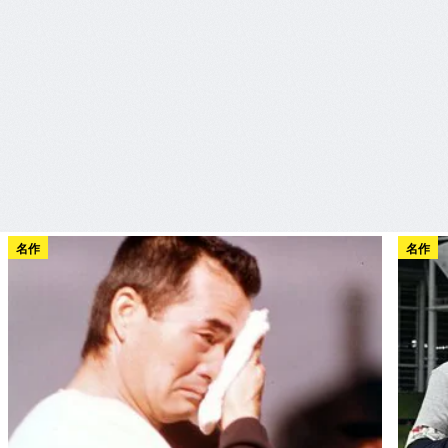
名作
名作