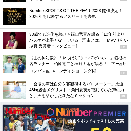
Number SPORTS OF THE YEAR 2026 開催決定！
2026年を代表するアスリートを表彰
38歳でも進化を続ける篠山竜青が語る「10年前より
バスケが上手くなっている」理由とは。［MVVりらい
ぶ賞 受賞者インタビュー］
PR
《山の神対談》「やっぱり“タイパ”がいい！」箱根の
名ランナー、柏原竜二と神野大地が語る「エアー
サ
®
ロンパス
」×コンディショニング術
®
PR
「会場の声は自分を客観視するバロメーター」柔道
48kg級金メダリスト・角田夏実が感じていた声の力
と、声を活かした新たなミッション
PR