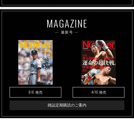
MAGAZINE
最新号
8/6
4/16
発売
発売
雑誌定期購読のご案内