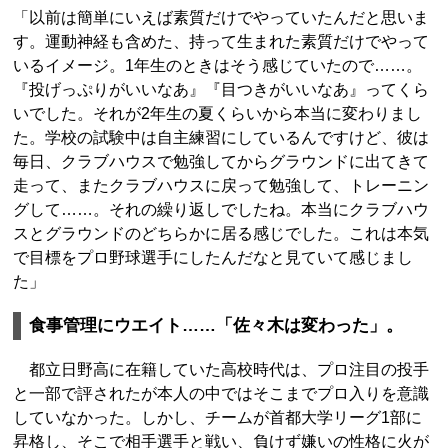
「以前は簡単にいえば素質だけでやっていたんだと思いま
す。運動神経も含めた、持って生まれた素質だけでやって
いるイメージ。1年生のときはそう感じていたので……。
『投げっぷりがいいなあ』『目つきがいいなあ』ってくら
いでした。それが2年生の夏くらいから本当に変わりまし
た。学校の試験中は自主練習にしているんですけど、彼は
毎日、クラブハウスで勉強してからグラウンドに出てきて
走って、またクラブハウスに戻って勉強して、トレーニン
グして……。それの繰り返しでしたね。本当にクラブハウ
スとグラウンドのどちらかに居る感じでした。これは本気
で目標をプロ野球選手にしたんだなと見ていて感じまし
た」
食事管理にウエイト……「佐々木は変わった」。
都立日野高に在籍していた高校時代は、プロ注目の投手
と一部で評されたが本人の中ではそこまでプロ入りを意識
していなかった。しかし、チームが首都大学リーグ1部に
昇格し、そこで相手選手と戦い、負けず嫌いの性格に火が