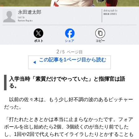
photograph by
永田遼太郎
NIKKAN SPORTS
text by
Ryotaro Nagata
ポスト
シェア
コピー
2
/5
ページ目
この記事を1ページ目から読む
入学当時「素質だけでやっていた」と指揮官は語
る。
以前の佐々木は、もう少し好不調の波のあるピッチャー
だった。
「打たれたときとかは本当に止まらなかったです。フォア
ボールを出し始めたら2個、3個続くのが当たり前でした
し、1回や2回で代えられてイライラしたりとかすることも