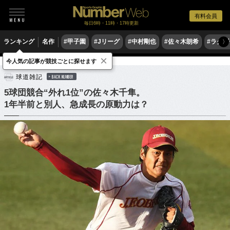
有料会員
毎日6時・11時・17時更新
ランキング
名作
#甲子園
#Jリーグ
#中村剛也
#佐々木朗希
#ラグ
〉
×
今人気の記事が競技ごとに探せます
野球
プロ野球
ドラフト会議
球道雑記
BACK NUMBER
5球団競合“外れ1位”の佐々木千隼。
1年半前と別人、急成長の原動力は？