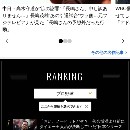
中日・高木守道が“涙の謝罪”「長嶋さん、申し訳あ
WBC
りません…」長嶋茂雄“あの引退試合”ウラ側…元フ
せてし
ジテレビアナが見た「長嶋さんの予想外だった行
「アド
動」
その他の名作記事 >
RANKING
プロ野球
×
ここから競技を選択できます
最新
24時間
週間
「おい、ノーヒットだぞ？」落合博満より前に
ダイエー王貞治が決断していた“日本シリーズ