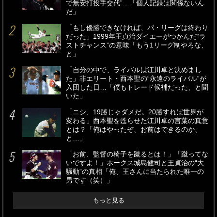
で無安打投手交代”…「個人記録は関係ないん
だ」
「もし優勝できなければ、パ・リーグは終わり
だった」1999年王貞治ダイエーがつかんだ“ラ
ストチャンス”の意味「もう1リーグ制やろな、
と」
「自分の中で、ライバルは江川卓と決めまし
た」非エリート・西本聖の“永遠のライバル”が
入団した日…「僕もトレード候補だった、と聞
いた」
「ニシ、19勝じゃダメだ。20勝すれば世界が
変わる」西本聖を甦らせた江川卓の言葉の真意
とは？「俺はやったぞ、お前はできるのか、
と…」
「お前、監督の椅子を蹴るとは！」「蹴ってな
いですよ！」ホークス城島健司と王貞治の“大
騒動”の真相「俺、王さんに当たられた唯一の
男です（笑）」
もっと見る