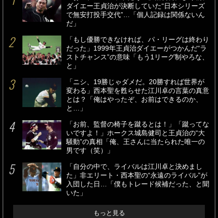
ダイエー王貞治が決断していた“日本シリーズ
で無安打投手交代”…「個人記録は関係ないん
だ」
「もし優勝できなければ、パ・リーグは終わり
だった」1999年王貞治ダイエーがつかんだ“ラ
ストチャンス”の意味「もう1リーグ制やろな、
と」
「ニシ、19勝じゃダメだ。20勝すれば世界が
変わる」西本聖を甦らせた江川卓の言葉の真意
とは？「俺はやったぞ、お前はできるのか、
と…」
「お前、監督の椅子を蹴るとは！」「蹴ってな
いですよ！」ホークス城島健司と王貞治の“大
騒動”の真相「俺、王さんに当たられた唯一の
男です（笑）」
「自分の中で、ライバルは江川卓と決めまし
た」非エリート・西本聖の“永遠のライバル”が
入団した日…「僕もトレード候補だった、と聞
いた」
もっと見る