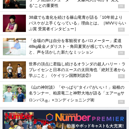
る”ことの重要性
PR
38歳でも進化を続ける篠山竜青が語る「10年前より
バスケが上手くなっている」理由とは。［MVVりらい
ぶ賞 受賞者インタビュー］
PR
「会場の声は自分を客観視するバロメーター」柔道
48kg級金メダリスト・角田夏実が感じていた声の力
と、声を活かした新たなミッション
PR
世界の頂点に君臨し続けるオランダの超人ハリー・ラ
ブレイセンと日本のエースの太田海也「絶対王者から
学ぶこと」《ケイリン国際対談②》
PR
《山の神対談》「やっぱり“タイパ”がいい！」箱根の
名ランナー、柏原竜二と神野大地が語る「エアー
サ
®
ロンパス
」×コンディショニング術
®
PR