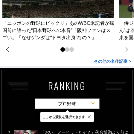
「ニッポンの野球にビックリ」あのWBC米記者が帰
「侍ジ
国前に語った“日本野球への本音”「阪神ファンはス
ん”は
ゴい」「なぜゲンダは“トヨタ出身”なの？」
束を固
その他の名作記事 >
RANKING
プロ野球
×
ここから競技を選択できます
最新
24時間
週間
「おい、ノーヒットだぞ？」落合博満より前に