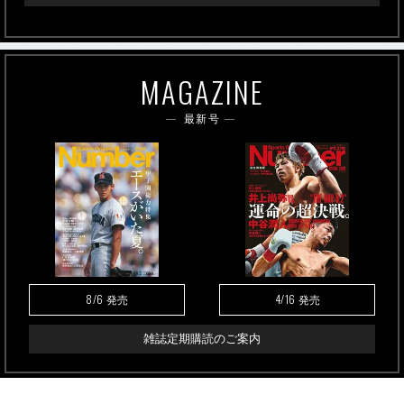
MAGAZINE
最新号
8/6
4/16
発売
発売
雑誌定期購読のご案内