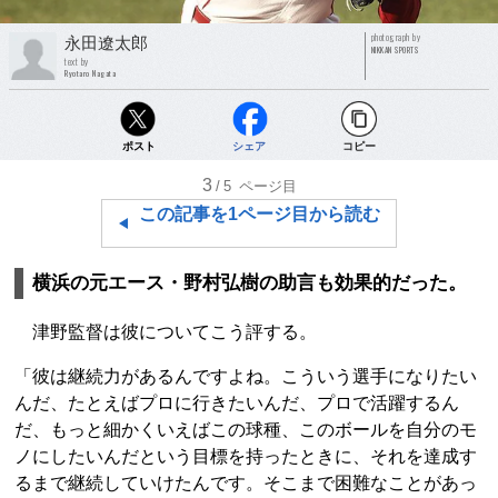
photograph by
永田遼太郎
NIKKAN SPORTS
text by
Ryotaro Nagata
ポスト
シェア
コピー
3
/5
ページ目
この記事を1ページ目から読む
横浜の元エース・野村弘樹の助言も効果的だった。
津野監督は彼についてこう評する。
「彼は継続力があるんですよね。こういう選手になりたい
んだ、たとえばプロに行きたいんだ、プロで活躍するん
だ、もっと細かくいえばこの球種、このボールを自分のモ
ノにしたいんだという目標を持ったときに、それを達成す
るまで継続していけたんです。そこまで困難なことがあっ