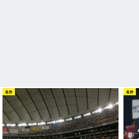
名作
名作