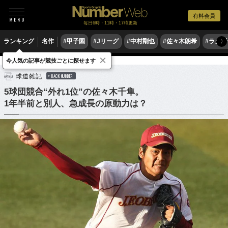
有料会員
毎日6時・11時・17時更新
ランキング
名作
#甲子園
#Jリーグ
#中村剛也
#佐々木朗希
#ラグ
〉
×
今人気の記事が競技ごとに探せます
野球
プロ野球
ドラフト会議
球道雑記
BACK NUMBER
5球団競合“外れ1位”の佐々木千隼。
1年半前と別人、急成長の原動力は？