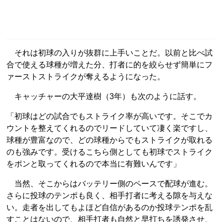
それは初球の入りが抜群に上手いことだ。以前と比べ試
合で使える球種が増えた分、打者に的を絞らせず簡単にフ
ァーストストライクが奪えるようになった。
キャッチャーの大平達樹（3年）も次のように話す。
「初球はどの試合でもストライク率が高いです。そこでカ
ウントを整えてくれるのでリードしていて凄く楽ですし、
球種が豊富なので、どの球種からでもストライクが取れる
のも強みです。受けるこちら側としても初球でストライク
をポンと取ってくれるので本当に有難いんです」
当然、そこからはバッテリー側のペースで配球が進む。
さらに投球のテンポも良く、相手打者に考える隙を与えな
い。走者を出してもよほど自信があるのか投球テンポを乱
すことはないので、相手打者も自然と早打ちを誘発させ、