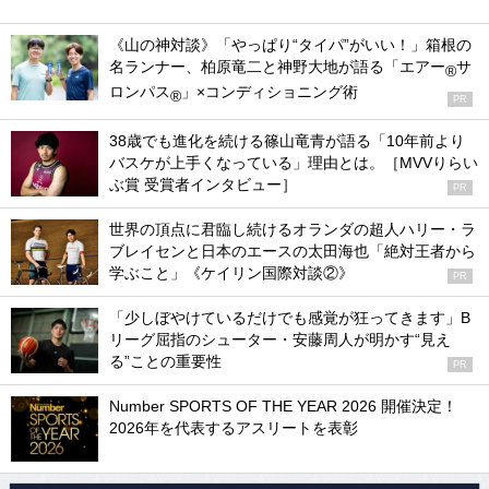
《山の神対談》「やっぱり“タイパ”がいい！」箱根の
名ランナー、柏原竜二と神野大地が語る「エアー
サ
®
ロンパス
」×コンディショニング術
®
PR
38歳でも進化を続ける篠山竜青が語る「10年前より
バスケが上手くなっている」理由とは。［MVVりらい
ぶ賞 受賞者インタビュー］
PR
世界の頂点に君臨し続けるオランダの超人ハリー・ラ
ブレイセンと日本のエースの太田海也「絶対王者から
学ぶこと」《ケイリン国際対談②》
PR
「少しぼやけているだけでも感覚が狂ってきます」B
リーグ屈指のシューター・安藤周人が明かす“見え
る”ことの重要性
PR
Number SPORTS OF THE YEAR 2026 開催決定！
2026年を代表するアスリートを表彰