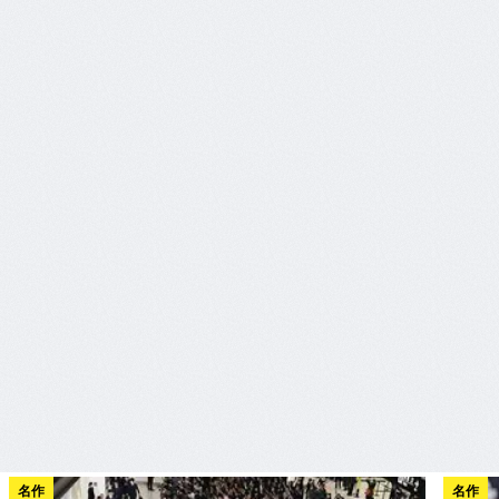
名作
名作