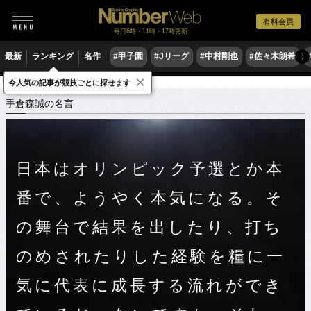
有料会員
毎日6時・11時・17時更新
最新
ランキング
名作
#甲子園
#Jリーグ
#中村剛也
#佐々木朗希
〉
×
今人気の記事が競技ごとに探せます
スポーツ名言集
テ
手倉森誠の名言
手倉森誠の名言
日本はオリンピック予選とか本
番で、ようやく本気になる。そ
の舞台で結果を出したり、打ち
のめされたりした経験を糧に一
気に代表に成長する流れができ