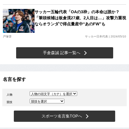
サッカー五輪代表「OAの3枠」の本命は誰か？
「筆頭候補は板倉滉27歳、2人目は…」攻撃力重視
ならオランダで得点量産中“あのFW”も
戸塚啓
サッカー日本代表 | 2024/05/10
手倉森誠 記事一覧へ
名言を探す
人物
競技
スポーツ名言集TOPへ