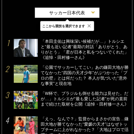
サッカー日本代表
×
ここから競技を選択できます
最新
24時間
週間
「本田圭佑は興味深い候補だが…」トルシエ
と“最も近い記者”最期の対話「ありがとう、あ
りがとう」「君が日本と私をつないでくれた」
《追悼・田村修一さん》
「公園でサッカーしてこい」あの鎌田大地が勝
てなかった“四国の天才少年”がぶつかった「プ
ロの壁」とは何だった？ 本人が気づいた“意外
な事実”と現在地
「W杯で、ブラジルも倒せる能力は見せた。だ
が…」トルシエが“最も愛した記者”が死の直前
まで続けた取材を公開《追悼・田村修一さん》
「えっ、なんで？」監督からまさかの宣告…鎌
田大地が勝てなかった“愛媛の天才”はなぜトッ
プチームに上がれなかった？「大地はプロで活