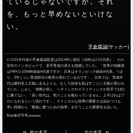
ているじゃないですか。それ
を、もっと早めないといけな
い。
手倉森誠
(サッカー)
U-23日本代表の手倉森誠監督は2014年に就任（当時はU-21代表）、その
翌年のインタビューで、若手育成の遅さを指摘していた。「世界の強豪国
はFIFA U-20W杯経由A代表ですが、日本はオリンピック経由A代表。つま
り、3年くらい育成部分の教育が遅れているのです」。日本では、育成年
代は勝利至上主義に走るよりも、むしろ技術を延ばすことに主眼が置かれ
ていた。しかし「球際が弱く、ヘディングやスライディングが苦手で1対1
に勝てない」「若い世代は、戦うことを教わっていません。上手ければプ
ロになれるという流れです」。テクニカルな指導の重要さは認めつつも、
早い段階から「勝負に勝つための指導」を行うことの重要性を説いた。
Number879号
(2015/06/04)
<<
>>
前の名言
｜
次の名言