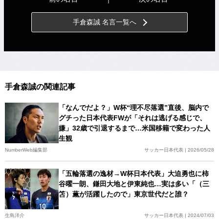
手倉森誠 名言一覧へ
手倉森誠の関連記事
「なんでだよ？」W杯“理不尽落選”直後、脳内で
グチった日本代表FWが「それは逃げる感じで、
嫌」32歳で引退するまで…米国移籍で変わった人
生観
NumberWeb編集部
サッカー日本代表 | 2026/05/28
「五輪落選の逸材→W杯日本代表」大迫勇也に柿
谷曜一朗、鎌田大地と伊東純也…実は多い「（三
笘）薫が活躍したので」東京世代だと誰？
生島洋介
サッカー日本代表 | 2024/07/03