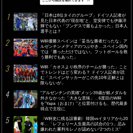
最新
24時間
週間
「日本は8位タイのグループ」ドイツ人記者が
見た日本代表の“現在地”と、堂安律でも伊藤洋
輝でもない「ブンデスで最もよかった」日本人
選手とは？
W杯優勝スペインは「妥当な勝者だったな」ア
ルゼンチンメディアのつぶやき…スペイン国内
では「勝っただけではない。フットボールを救
う勝利でもあった」
W杯「カオスより秩序のチームが勝った」こと
でトレンドはどう変わる？ ドイツ人記者が読
む「スペインサッカーがこの先10年正解とは
限らないが」
“アルゼンチンの英雄”メッシ39歳が銀メダルを
外さなかった「大きな意味」…6度目のW杯
を”Yapa（おまけ）”と位置付けるも、歴代最多
得点で主役に
〈W杯史に残る誤審劇〉韓国vsイタリアから20
年…「レフェリー人生最高の試合の1つ」忌み
嫌われた審判モレノが認めない“2つのミス”