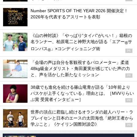
Number SPORTS OF THE YEAR 2026 開催決定！
2026年を代表するアスリートを表彰
《山の神対談》「やっぱり“タイパ”がいい！」箱根の
名ランナー、柏原竜二と神野大地が語る「エアー
サ
®
ロンパス
」×コンディショニング術
®
PR
「会場の声は自分を客観視するバロメーター」柔道
48kg級金メダリスト・角田夏実が感じていた声の力
と、声を活かした新たなミッション
PR
38歳でも進化を続ける篠山竜青が語る「10年前より
バスケが上手くなっている」理由とは。［MVVりらい
ぶ賞 受賞者インタビュー］
PR
世界の頂点に君臨し続けるオランダの超人ハリー・ラ
ブレイセンと日本のエースの太田海也「絶対王者から
学ぶこと」《ケイリン国際対談②》
PR