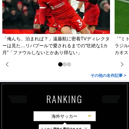
「俺んち、泊まれば？」遠藤航に密着TVディレクタ
「“ミ
ーは見た…リバプールで愛されるまでの“壮絶な1カ
ラジル
月”「ファウルしないとかあり得ない」
カオス
その他の名作記事 >
RANKING
海外サッカー
×
ここから競技を選択できます