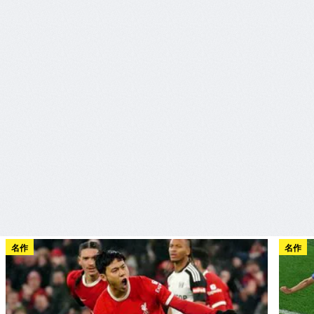
名作
名作