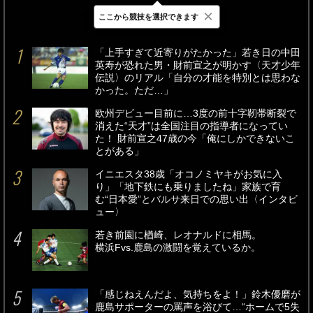
×
ここから競技を選択できます
最新
24時間
週間
「上手すぎて近寄りがたかった」若き日の中田
英寿が恐れた男・財前宣之が明かす〈天才少年
伝説〉のリアル「自分の才能を特別とは思わな
かった。ただ…」
欧州デビュー目前に…3度の前十字靭帯断裂で
消えた“天才”は全国注目の指導者になってい
た！ 財前宣之47歳の今「俺にしかできないこ
とがある」
イニエスタ38歳「オコノミヤキがお気に入
り」「地下鉄にも乗りましたね」家族で育
む“日本愛”とバルサ来日での思い出〈インタビ
ュー〉
若き前園に楢崎、レオナルドに相馬。
横浜Fvs.鹿島の激闘を覚えているか。
「感じねえんだよ、気持ちをよ！」鈴木優磨が
鹿島サポーターの罵声を浴びて…“ホームで5失