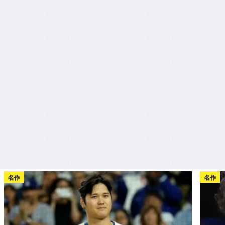
名作
名作