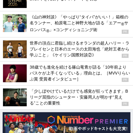
《山の神対談》「やっぱり“タイパ”がいい！」箱根の
名ランナー、柏原竜二と神野大地が語る「エアー
サ
®
ロンパス
」×コンディショニング術
®
PR
世界の頂点に君臨し続けるオランダの超人ハリー・ラ
ブレイセンと日本のエースの太田海也「絶対王者から
学ぶこと」《ケイリン国際対談②》
PR
38歳でも進化を続ける篠山竜青が語る「10年前より
バスケが上手くなっている」理由とは。［MVVりらい
ぶ賞 受賞者インタビュー］
PR
「少しぼやけているだけでも感覚が狂ってきます」B
リーグ屈指のシューター・安藤周人が明かす“見え
る”ことの重要性
PR