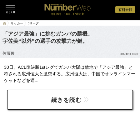
有料会員
毎日6時・11時・17時更新
サッカー
Jリーグ
「アジア最強」に挑むガンバの勝機。
宇佐美“以外”の選手の攻撃力が鍵。
佐藤俊
2015/09/30 10:30
30日、ACL準決勝1stレグでガンバ大阪は敵地で「アジア最強」と
称される広州恒大と激突する。広州恒大は、中国でオンラインマー
ケットなどを運...
続きを読む