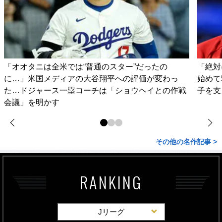
「オオタニは全米では“普通のスター”だったの
「絶対
に…」米国メディアの大谷翔平への評価が変わっ
始めて
た…ドジャース一塁コーチは「ショウヘイとの作戦
子を支
会議」を明かす
その他の名作記事 >
RANKING
Jリーグ