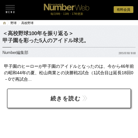
有料会員
毎日6時・11時・17時更新
野球
高校野球
＜高校野球100年を振り返る＞
甲子園を彩った5人のアイドル球児。
Number編集部
2015/07/08 10:00
甲子園のヒーローが甲子園のアイドルとなったのは、今から46年前
の昭和44年の夏、松山商業との決勝戦2試合（1試合目は延長18回0
－0で再試合...
続きを読む