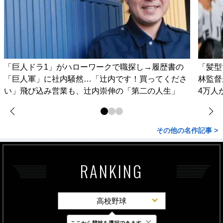
「巨人ドラ1」がハローワークで職探し→履歴書の
「髪型
「巨人軍」に社内騒然…「辻内です！買ってくださ
林監督
い」飛び込み営業も、辻内崇伸の「第二の人生」
4万人
その他の名作記事 >
RANKING
高校野球
×
ここから競技を選択できます