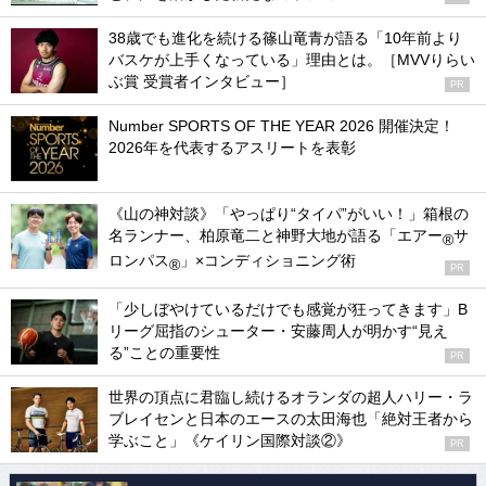
38歳でも進化を続ける篠山竜青が語る「10年前より
バスケが上手くなっている」理由とは。［MVVりらい
ぶ賞 受賞者インタビュー］
PR
Number SPORTS OF THE YEAR 2026 開催決定！
2026年を代表するアスリートを表彰
《山の神対談》「やっぱり“タイパ”がいい！」箱根の
名ランナー、柏原竜二と神野大地が語る「エアー
サ
®
ロンパス
」×コンディショニング術
®
PR
「少しぼやけているだけでも感覚が狂ってきます」B
リーグ屈指のシューター・安藤周人が明かす“見え
る”ことの重要性
PR
世界の頂点に君臨し続けるオランダの超人ハリー・ラ
ブレイセンと日本のエースの太田海也「絶対王者から
学ぶこと」《ケイリン国際対談②》
PR