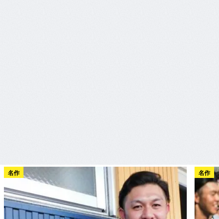
名作
名作