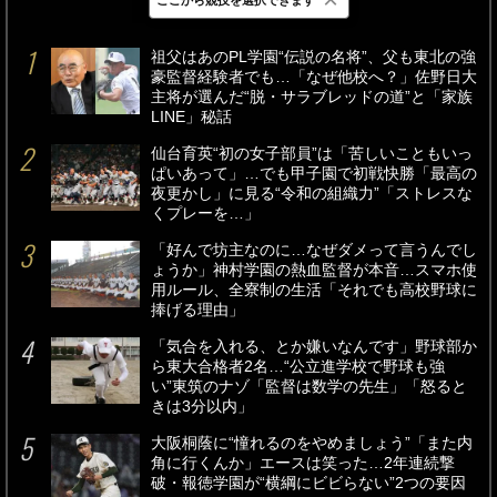
最新
24時間
週間
祖父はあのPL学園“伝説の名将”、父も東北の強
豪監督経験者でも…「なぜ他校へ？」佐野日大
主将が選んだ“脱・サラブレッドの道”と「家族
LINE」秘話
仙台育英“初の女子部員”は「苦しいこともいっ
ぱいあって」…でも甲子園で初戦快勝「最高の
夜更かし」に見る“令和の組織力”「ストレスな
くプレーを…」
「好んで坊主なのに…なぜダメって言うんでし
ょうか」神村学園の熱血監督が本音…スマホ使
用ルール、全寮制の生活「それでも高校野球に
捧げる理由」
「気合を入れる、とか嫌いなんです」野球部か
ら東大合格者2名…“公立進学校で野球も強
い”東筑のナゾ「監督は数学の先生」「怒ると
きは3分以内」
大阪桐蔭に“憧れるのをやめましょう”「また内
角に行くんか」エースは笑った…2年連続撃
破・報徳学園が“横綱にビビらない”2つの要因