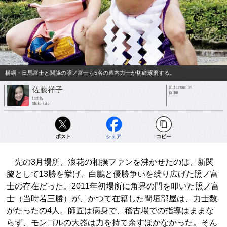
横綱・日馬富士と関脇の照ノ富士ら5名の幕内力士が切磋琢磨する。
photograph by
佐藤祥子
KYODO
text by
Shoko Sato
ポスト
シェア
コピー
先の3月場所、浪花の相撲ファンを沸かせたのは、新関
脇として13勝を挙げ、白鵬と優勝争いを繰り広げた照ノ富
士の存在だった。2011年初場所に角界の門を叩いた照ノ富
士（当時若三勝）が、かつて在籍した間垣部屋は、力士数
がたったの4人。師匠は病身で、稽古場での指導はままな
らず、モンゴルの大器は力を持て余すほかなかった。そん