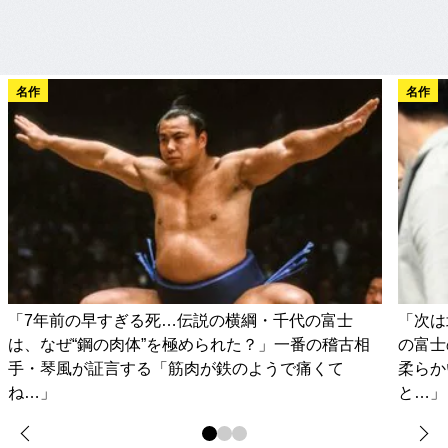
名作
名作
「7年前の早すぎる死…伝説の横綱・千代の富士
「次は
は、なぜ“鋼の肉体”を極められた？」一番の稽古相
の富士
手・琴風が証言する「筋肉が鉄のようで痛くて
柔らか
ね…」
と…」