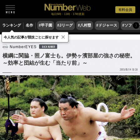
有料会員
毎日6時・11時・17時更新
ランキング
名作
#甲子園
#Jリーグ
#八村塁
#ドジャース
#ソフトバ
〉
×
今人気の記事が競技ごとに探せます
格闘技
相撲
NumberEYES
BACK NUMBER
横綱に関脇・照ノ富士も。伊勢ヶ濱部屋の強さの秘密。
～効率と団結が生む「当たり前」～
2015/05/14 10:30