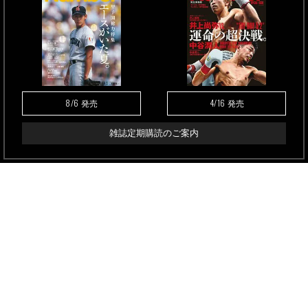
8/6
4/16
発売
発売
雑誌定期購読のご案内