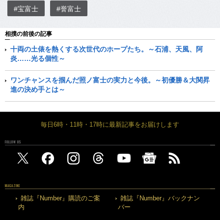
#宝富士
#誉富士
相撲の前後の記事
十両の土俵を熱くする次世代のホープたち。～石浦、天風、阿
炎……光る個性～
ワンチャンスを掴んだ照ノ富士の実力と今後。～初優勝＆大関昇
進の決め手とは～
毎日6時・11時・17時に最新記事をお届けします
FOLLOW US
MAGAZINE
雑誌『Number』購読のご案
雑誌『Number』バックナン
内
バー