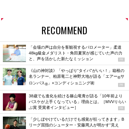
RECOMMEND
「会場の声は自分を客観視するバロメーター」柔道
48kg級金メダリスト・角田夏実が感じていた声の力
と、声を活かした新たなミッション
PR
《山の神対談》「やっぱり“タイパ”がいい！」箱根の
名ランナー、柏原竜二と神野大地が語る「エアー
サ
®
ロンパス
」×コンディショニング術
®
PR
38歳でも進化を続ける篠山竜青が語る「10年前より
バスケが上手くなっている」理由とは。［MVVりらい
ぶ賞 受賞者インタビュー］
PR
「少しぼやけているだけでも感覚が狂ってきます」B
リーグ屈指のシューター・安藤周人が明かす“見え