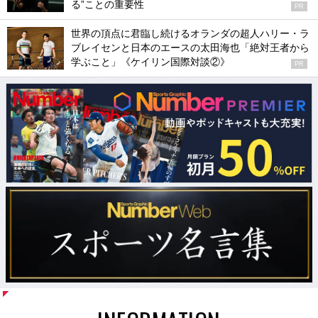
る”ことの重要性
PR
世界の頂点に君臨し続けるオランダの超人ハリー・ラ
ブレイセンと日本のエースの太田海也「絶対王者から
学ぶこと」《ケイリン国際対談②》
PR