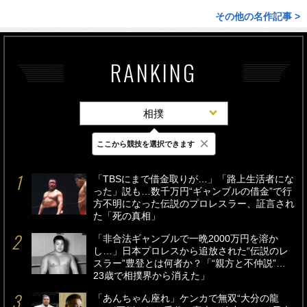
その他の名作記事 >
RANKING
相撲
×
ここから競技を選択できます
最新
24時間
週間
「TBSにまで借金取りが…」「路上生活者にな
った」説も…数千万円“ギャンブルの借金”で行
方不明になった伝説のプロレスラー、証言され
た「死の真相」
「非合法ギャンブルで一晩2000万円を溶か
し…」日本プロレスから追放された“伝説のレ
スラー”豊登とは何者か？「“親方と不仲説”…
23歳で相撲界から消えた」
「あんちゃん座れ」ケンカで無双“大分の龍