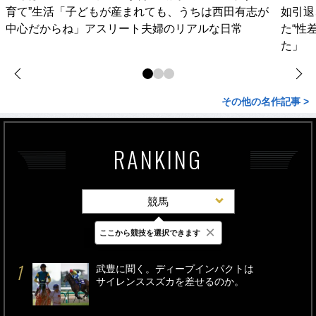
育て”生活「子どもが産まれても、うちは西田有志が
如引退
中心だからね」アスリート夫婦のリアルな日常
た“性
た」
その他の名作記事 >
RANKING
競馬
×
ここから競技を選択できます
最新
24時間
週間
武豊に聞く。ディープインパクトは
サイレンススズカを差せるのか。