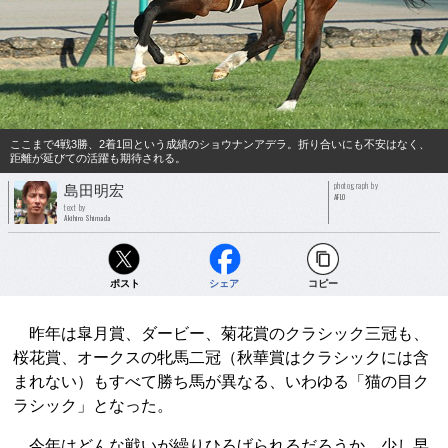
ここまで4戦3勝、2着1回という成績のショウナンアデラ。折り合いにも不安はなく、
距離が延びての活躍も期待される。
photograph by
島田明宏
AFLO
text by
Akihiro Shimada
ポスト
シェア
コピー
昨年は皐月賞、ダービー、菊花賞のクラシック三冠も、
桜花賞、オークスの牝馬二冠（秋華賞はクラシックには含
まれない）もすべて勝ち馬が異なる、いわゆる「猫の目ク
ラシック」となった。
今年はどんな戦いが繰りひろげられるだろうか。少し早