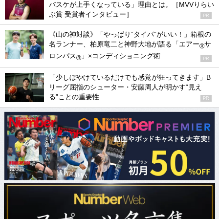
バスケが上手くなっている」理由とは。［MVVりらい
ぶ賞 受賞者インタビュー］
PR
《山の神対談》「やっぱり“タイパ”がいい！」箱根の
名ランナー、柏原竜二と神野大地が語る「エアー
サ
®
ロンパス
」×コンディショニング術
®
PR
「少しぼやけているだけでも感覚が狂ってきます」B
リーグ屈指のシューター・安藤周人が明かす“見え
る”ことの重要性
PR