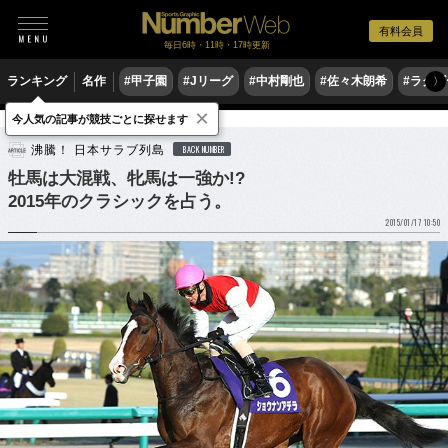
有料会員
毎日6時・11時・17時更新
ランキング
名作
#甲子園
#Jリーグ
#中村剛也
#佐々木朗希
#ラグ
〉
×
今人気の記事が競技ごとに探せます
競馬
沸騰！ 日本サラブ列島
BACK NUMBER
牡馬は大混戦、牝馬は一強か!?
2015年のクラシックを占う。
2015/01/17 10:50