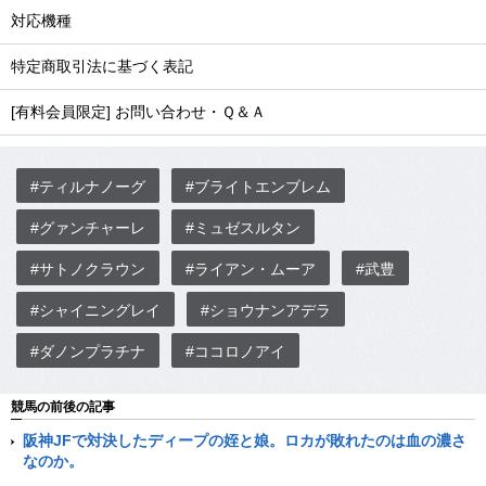
対応機種
特定商取引法に基づく表記
[有料会員限定] お問い合わせ・Ｑ＆Ａ
#ティルナノーグ
#ブライトエンブレム
#グァンチャーレ
#ミュゼスルタン
#サトノクラウン
#ライアン・ムーア
#武豊
#シャイニングレイ
#ショウナンアデラ
#ダノンプラチナ
#ココロノアイ
競馬の前後の記事
阪神JFで対決したディープの姪と娘。ロカが敗れたのは血の濃さ
なのか。