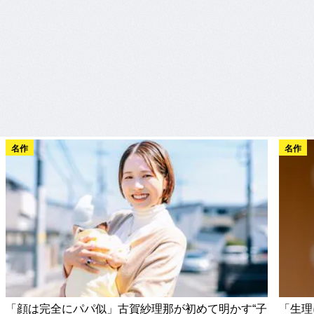
名作
名作
「顔は完全にパパ似」古賀紗理那が初めて明かす“子
「生理