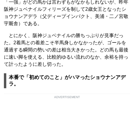
「一強」がどの馬かは言わずもがなかもしれないが、昨年
阪神ジュベナイルフィリーズを制して2歳女王となったシ
ョウナンアデラ（父ディープインパクト、美浦・二ノ宮敬
宇厩舎）である。
とにかく、阪神ジュベナイルの勝ちっぷりが見事だっ
た。2着馬との着差こそ半馬身しかなかったが、ゴールを
通過する瞬間の勢いの差は相当大きかった。どの馬も最後
に速い脚を使える、比較的ゆるい流れのなか、余裕を持っ
て計ったように差し切った。
本番で「初めてのこと」がハマったショウナンアデ
ラ。
ADVERTISEMENT