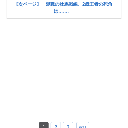
【次ページ】 混戦の牡馬戦線、2歳王者の死角
は……。
1
2
3
NEXT