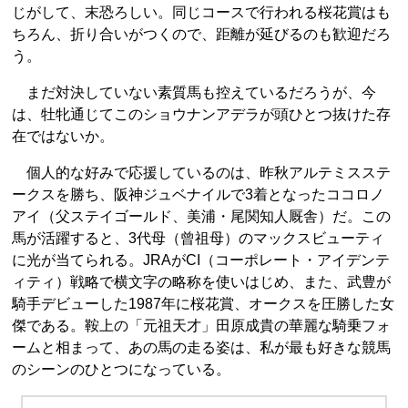
じがして、末恐ろしい。同じコースで行われる桜花賞はも
ちろん、折り合いがつくので、距離が延びるのも歓迎だろ
う。
まだ対決していない素質馬も控えているだろうが、今
は、牡牝通じてこのショウナンアデラが頭ひとつ抜けた存
在ではないか。
個人的な好みで応援しているのは、昨秋アルテミスステ
ークスを勝ち、阪神ジュベナイルで3着となったココロノ
アイ（父ステイゴールド、美浦・尾関知人厩舎）だ。この
馬が活躍すると、3代母（曾祖母）のマックスビューティ
に光が当てられる。JRAがCI（コーポレート・アイデンテ
ィティ）戦略で横文字の略称を使いはじめ、また、武豊が
騎手デビューした1987年に桜花賞、オークスを圧勝した女
傑である。鞍上の「元祖天才」田原成貴の華麗な騎乗フォ
ームと相まって、あの馬の走る姿は、私が最も好きな競馬
のシーンのひとつになっている。