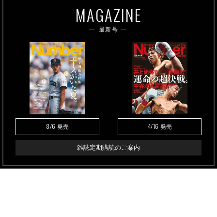
MAGAZINE
最新号
8/6
4/16
発売
発売
雑誌定期購読のご案内