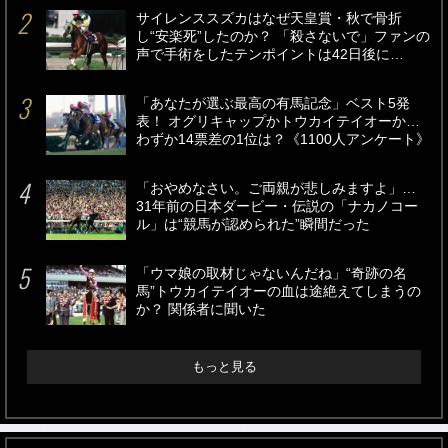
サイレンススズカはなぜ天皇賞・秋で骨折
し“安楽死”したのか？ 「殺さないで」ファンの
声で手術をしたテンポイントは42日後に…
「あなたが選ぶ最高の有馬記念」ベスト5発
表！ オグリキャップかトウカイテイオーか…
わずか14票差の1位は？《1100人アンケート》
「おやめなさい。ご両親が悲しみますよ」…
31年前の日本ダービー・伝説の「ナカノコー
ル」は“競馬が認められた”瞬間だった
「ウマ娘の取材じゃないんだね」“奇跡の名
馬”トウカイテイオーの血は途絶えてしまうの
か？ 関係者に聞いた
もっと見る