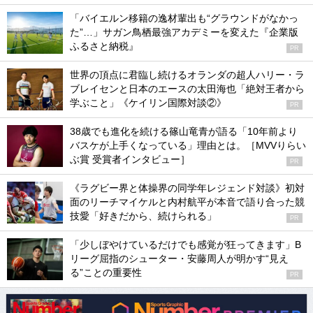
「バイエルン移籍の逸材輩出も“グラウンドがなかっ
た”…」サガン鳥栖最強アカデミーを変えた『企業版
ふるさと納税』
PR
世界の頂点に君臨し続けるオランダの超人ハリー・ラ
ブレイセンと日本のエースの太田海也「絶対王者から
学ぶこと」《ケイリン国際対談②》
PR
38歳でも進化を続ける篠山竜青が語る「10年前より
バスケが上手くなっている」理由とは。［MVVりらい
ぶ賞 受賞者インタビュー］
PR
《ラグビー界と体操界の同学年レジェンド対談》初対
面のリーチマイケルと内村航平が本音で語り合った競
技愛「好きだから、続けられる」
PR
「少しぼやけているだけでも感覚が狂ってきます」B
リーグ屈指のシューター・安藤周人が明かす“見え
る”ことの重要性
PR