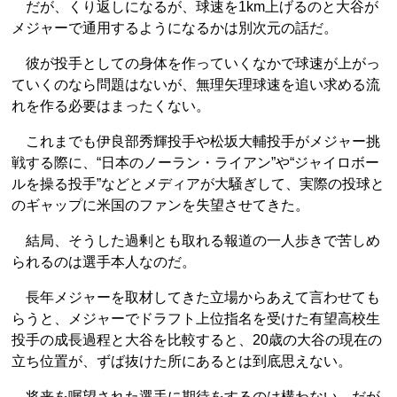
だが、くり返しになるが、球速を1km上げるのと大谷が
メジャーで通用するようになるかは別次元の話だ。
彼が投手としての身体を作っていくなかで球速が上がっ
ていくのなら問題はないが、無理矢理球速を追い求める流
れを作る必要はまったくない。
これまでも伊良部秀輝投手や松坂大輔投手がメジャー挑
戦する際に、“日本のノーラン・ライアン”や“ジャイロボー
ルを操る投手”などとメディアが大騒ぎして、実際の投球と
のギャップに米国のファンを失望させてきた。
結局、そうした過剰とも取れる報道の一人歩きで苦しめ
られるのは選手本人なのだ。
長年メジャーを取材してきた立場からあえて言わせても
らうと、メジャーでドラフト上位指名を受けた有望高校生
投手の成長過程と大谷を比較すると、20歳の大谷の現在の
立ち位置が、ずば抜けた所にあるとは到底思えない。
将来を嘱望された選手に期待をするのは構わない。だが