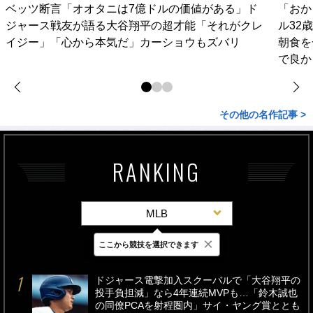
ベッツ断言「オオタニは7億ドルの価値がある」ド
「おか
ジャース戦友が語る大谷翔平の超才能「それがクレ
ル32
イジー」「心から本気だ」カーショウもズバリ
朝食を
で良か
その他の名作記事 >
RANKING
MLB
×
ここから競技を選択できます
最新
24時間
週間
ドジャース電撃加入スクーバルで「大谷翔平の
投手負担減」なら4年連続MVPも…「鈴木誠也
の同僚PCAを射程圏内」サイ・ヤング賞ととも