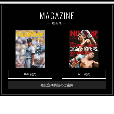
MAGAZINE
最新号
8/6
4/16
発売
発売
雑誌定期購読のご案内