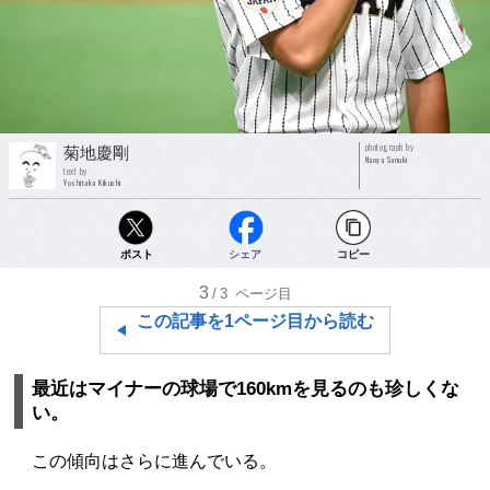
photograph by
菊地慶剛
Naoya Sanuki
text by
Yoshitaka Kikuchi
ポスト
シェア
コピー
3
/3
ページ目
この記事を1ページ目から読む
最近はマイナーの球場で160kmを見るのも珍しくな
い。
この傾向はさらに進んでいる。