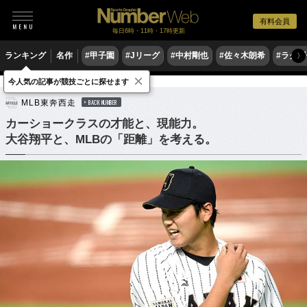
有料会員
毎日6時・11時・17時更新
ランキング
名作
#甲子園
#Jリーグ
#中村剛也
#佐々木朗希
#ラグ
〉
×
今人気の記事が競技ごとに探せます
野球
MLB
MLB東奔西走
BACK NUMBER
カーショークラスの才能と、現能力。
大谷翔平と、MLBの「距離」を考える。