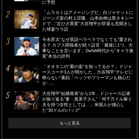
に予想
「ムラカミはアメージングだ」白ジャケットに
ジーンズ姿の村上宗隆、山本由伸は黒タキシー
ドで…“左ひざ異変”大谷翔平が辞退も見聞きし
た球宴ウラ話
今永昇太“なぜ英語ペラペラでなくても”愛され
る？ カブス関係者が続々証言「最後に1つ、大
事なことを言います」DeNA時代から“キャラ激
変”本当の評判
「オオタニの“素の姿”を知ってるか？」ドジャ
ースコーチ3人が明かした…大谷翔平“テレビに
映らない”素顔「ベッツやフリーマンも熱心だ
が…」
大谷翔平“結婚発表”から1年…ドジャース記者
が振り返る“妻・真美子さん”「何千万ドル稼ぐ
夫を持つ女性としては…」米国人が感心し
た“30ドルのバッグ”
もっと見る