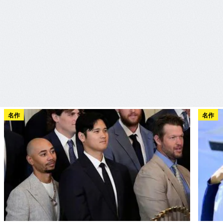
名作
名作