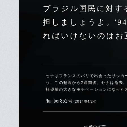
ブラジル国民に対す
担しましょうよ。'9
ればいけないのはお
セナはフランスのパリで出会ったサッカ
う。この邂逅から2週間後、セナは逝去
杯優勝の大きなモチベーションになった
Number852号
(2014/04/24)
<<
前の名言