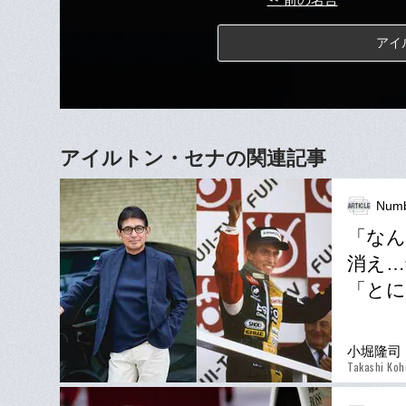
アイ
アイルトン・セナの関連記事
Num
「なん
消え…
「とに
小堀隆司
Takashi Koh