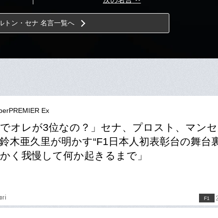
ルトン・セナ 名言一覧へ
berPREMIER Ex
でオレが3位なの？」セナ、プロスト、マン
鈴木亜久里が明かす“F1日本人初表彰台の舞台裏
かく我慢して何か起きるまで」
ori
F1