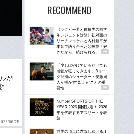
RECOMMEND
《ラグビー界と体操界の同学
年レジェンド対談》初対面の
リーチマイケルと内村航平が
本音で語り合った競技愛「好
きだから、続けられる」
PR
「少しぼやけているだけでも
感覚が狂ってきます」Bリー
グ屈指のシューター・安藤周
セルが
人が明かす“見える”ことの重
”
要性
PR
Number SPORTS OF THE
YEAR 2026 開催決定！ 2026
年を代表するアスリートを表
彰
2025/06/25
世界の頂点に君臨し続けるオ