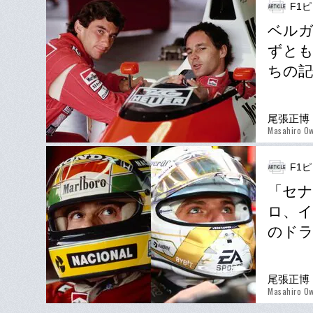
F1
ベル
ずとも
ちの記
尾張正博
Masahiro Ow
F1
「セ
ロ、イ
のドラ
尾張正博
Masahiro Ow