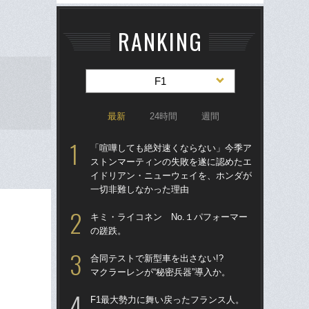
RANKING
F1
最新
24時間
週間
「喧嘩しても絶対速くならない」今季ア
「
ストンマーティンの失敗を遂に認めたエ
1
イドリアン・ニューウェイを、ホンダが
に届
一切非難しなかった理由
を
キミ・ライコネン No.１パフォーマー
「
の蹉跌。
ス
イ
合同テストで新型車を出さない!?
一
マクラーレンが“秘密兵器”導入か。
F1
F1最大勢力に舞い戻ったフランス人。
る？