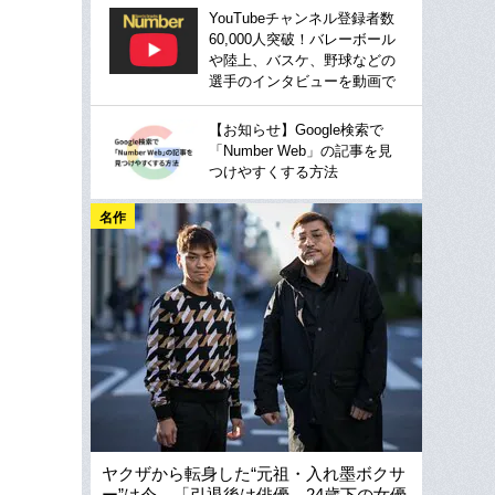
YouTubeチャンネル登録者数
60,000人突破！バレーボール
や陸上、バスケ、野球などの
選手のインタビューを動画で
【お知らせ】Google検索で
「Number Web」の記事を見
つけやすくする方法
名作
ヤクザから転身した“元祖・入れ墨ボクサ
ー”は今…「引退後は俳優、24歳下の女優