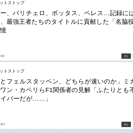
ピットストップ
ガー、バリチェロ、ボッタス、ペレス…記録に
、最強王者たちのタイトルに貢献した「名脇
憶
ari
F1
ピットストップ
ナとフェルスタッペン、どちらが速いのか」ミ
ワン・カペリらF1関係者の見解「ふたりとも
イバーだが……」
ari
F1