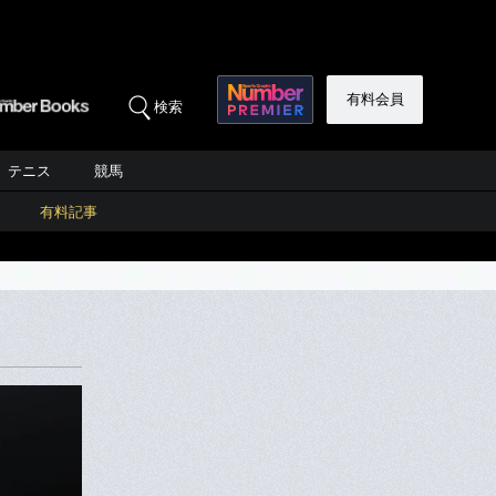
有料会員
検索
テニス
競馬
有料記事