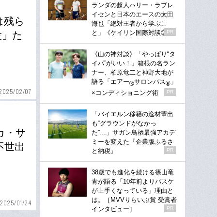
ランダの超人ハリー・ラブレ
イセンと日本のエースの太田
は残ら
海也「絶対王者から学ぶこ
と」《ケイリン国際対談②》
PR
役」た
《山の神対談》「やっぱり“タ
イパ”がいい！」箱根の名ラン
ナー、柏原竜二と神野大地が
語る「エアー
サロンパス
」
®
®
2025/02/07
×コンディショニング術
PR
「バイエルン移籍の逸材輩出
も“グラウンドがなかっ
カ・サ
た”…」サガン鳥栖最強アカデ
ミーを変えた『企業版ふるさ
不世出
と納税』
PR
38歳でも進化を続ける篠山竜
青が語る「10年前よりバスケ
が上手くなっている」理由と
は。［MVVりらいぶ賞 受賞者
2025/01/24
インタビュー］
PR