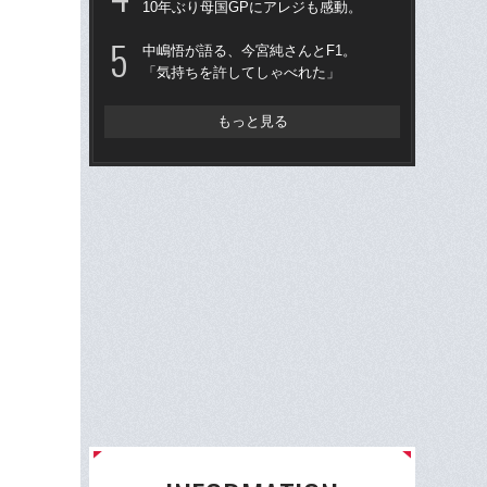
10年ぶり母国GPにアレジも感動。
リ
ま
中嶋悟が語る、今宮純さんとF1。
「気持ちを許してしゃべれた」
ロ
逆
もっと見る
「“
じ
の“
ん