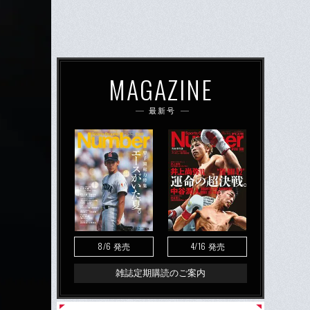
MAGAZINE
最新号
8/6
4/16
発売
発売
雑誌定期購読のご案内