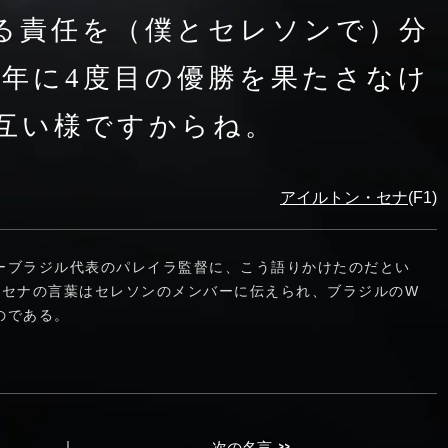
る責任を（僕とセレソンで）分
4年に4度目の優勝を果たさなけ
互い様ですからね。
アイルトン・セナ
(F1)
ーブラジル代表のパレイラ監督に、こう語りかけたのだとい
。セナの言葉はセレソンのメンバーに伝えられ、ブラジルのW
のである。
>>
｜
次の名言