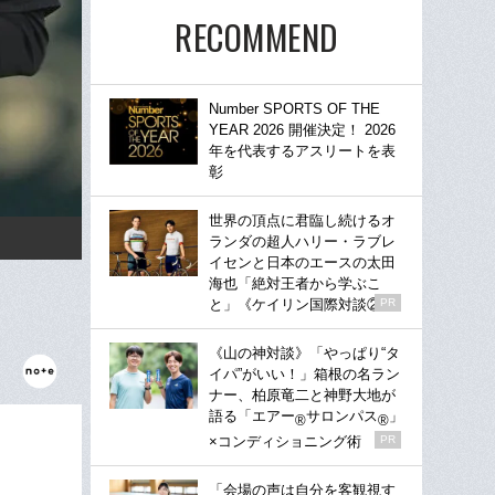
RECOMMEND
Number SPORTS OF THE
YEAR 2026 開催決定！ 2026
年を代表するアスリートを表
彰
世界の頂点に君臨し続けるオ
ランダの超人ハリー・ラブレ
イセンと日本のエースの太田
海也「絶対王者から学ぶこ
と」《ケイリン国際対談②》
PR
《山の神対談》「やっぱり“タ
イパ”がいい！」箱根の名ラン
ナー、柏原竜二と神野大地が
語る「エアー
サロンパス
」
®
®
×コンディショニング術
PR
「会場の声は自分を客観視す