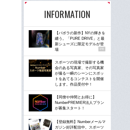
INFORMATION
【バボラの新作】NYの輝きを
纏う。「PURE DRIVE」と最
新シューズに限定モデルが登
場
PR
スポーツの現場で撮影する機
会のある写真家、その写真家
が撮る一瞬のシーンにスポッ
トをあてるコンテストを開催
します。作品受付中！
【同僚や仲間とお得に】
NumberPREMIER法人プラン
が募集スタート！
【登録無料】Numberメールマ
ガジン好評配信中。スポーツ