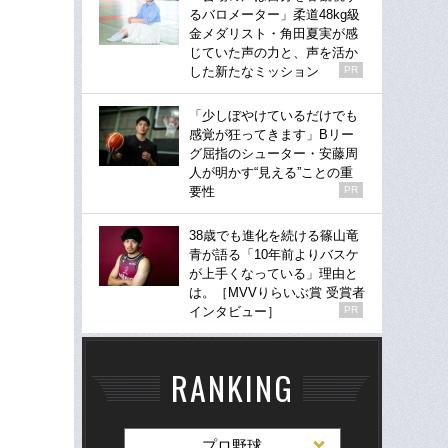
るバロメーター」柔道48kg級
金メダリスト・角田夏実が感
じていた声の力と、声を活か
した新たなミッション
PR
「少しぼやけているだけでも
感覚が狂ってきます」Bリー
グ屈指のシューター・安藤周
人が明かす“見える”ことの重
要性
PR
38歳でも進化を続ける篠山竜
青が語る「10年前よりバスケ
が上手くなっている」理由と
は。［MVVりらいぶ賞 受賞者
インタビュー］
PR
RANKING
プロ野球