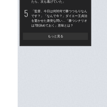
たら、次も逃げていた」
を
は
「監督、今日は何対何で勝つつもりなん
です？」「なんで今？」ダイエー王貞治
「
を驚かせた唐突な問い…「勝つシナリオ
コー
は7割決めておく」意味とは？
人に
で
もっと見る