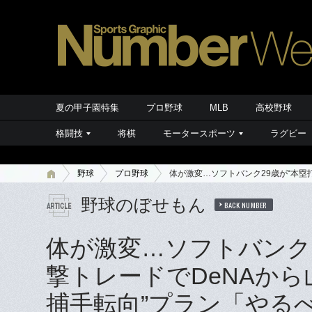
夏の甲子園特集
プロ野球
MLB
高校野球
格闘技
将棋
モータースポーツ
ラグビー
野球
プロ野球
体が激変…ソフトバンク29歳が“本塁
野球のぼせもん
BACK NUMBER
体が激変…ソフトバンク2
撃トレードでDeNAか
捕手転向”プラン「やる