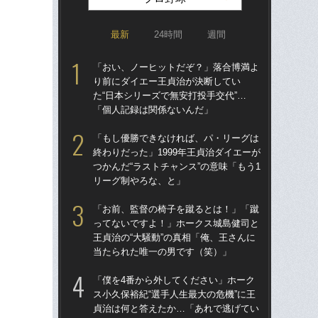
最新
24時間
週間
「おい、ノーヒットだぞ？」落合博満よ
「ア
り前にダイエー王貞治が決断してい
球
た“日本シリーズで無安打投手交代”…
す“
「個人記録は関係ないんだ」
た…
らD
「もし優勝できなければ、パ・リーグは
終わりだった」1999年王貞治ダイエーが
「
つかんだ“ラストチャンス”の意味「もう1
り
リーグ制やろな、と」
た“
「
「お前、監督の椅子を蹴るとは！」「蹴
ってないですよ！」ホークス城島健司と
「
王貞治の“大騒動”の真相「俺、王さんに
終わ
当たられた唯一の男です（笑）」
つか
リ
「僕を4番から外してください」ホーク
ス小久保裕紀“選手人生最大の危機”に王
「
貞治は何と答えたか…「あれで逃げてい
で