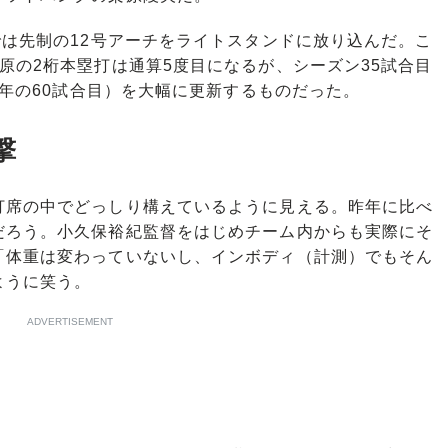
は先制の12号アーチをライトスタンドに放り込んだ。こ
原の2桁本塁打は通算5度目になるが、シーズン35試合目
0年の60試合目）を大幅に更新するものだった。
撃
席の中でどっしり構えているように見える。昨年に比べ
だろう。小久保裕紀監督をはじめチーム内からも実際にそ
「体重は変わっていないし、インボディ（計測）でもそん
ように笑う。
ADVERTISEMENT