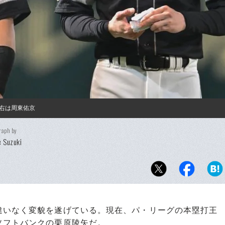
右は周東佑京
raph by
 Suzuki
いなく変貌を遂げている。現在、パ・リーグの本塁打王
ソフトバンクの栗原陵矢だ。