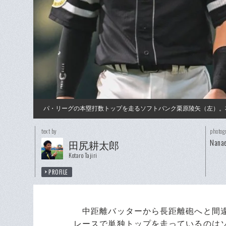
パ・リーグの本塁打数トップを走るソフトバンク栗原陵矢（左）。
text by
photog
Nanae
田尻耕太郎
Kotaro Tajiri
PROFILE
中距離バッターから長距離砲へと間違
レースで単独トップを走っているのは