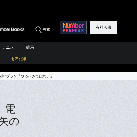
有料会員
検索
テニス
競馬
有料記事
転向”プラン「やるべきではない」
 電
陵矢の