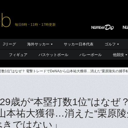
毎日6時・11時・17時更新
Jリーグ
海外サッカー
サッカー日本代表
ゴルフ
フィギュア
バスケットボール
バレーボール
他競技
打数1位”はなぜ？ 電撃トレードでDeNAから山本祐大獲得…消えた“栗原陵矢の捕手
9歳が“本塁打数1位”はなぜ？
ら山本祐大獲得…消えた“栗原
べきではない」