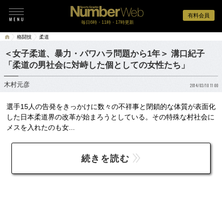
有料会員
毎日6時・11時・17時更新
格闘技
柔道
＜女子柔道、暴力・パワハラ問題から1年＞ 溝口紀子
「柔道の男社会に対峙した個としての女性たち」
木村元彦
2014/03/10 11:00
選手15人の告発をきっかけに数々の不祥事と閉鎖的な体質が表面化
した日本柔道界の改革が始まろうとしている。その特殊な村社会に
メスを入れたのも女...
続きを読む