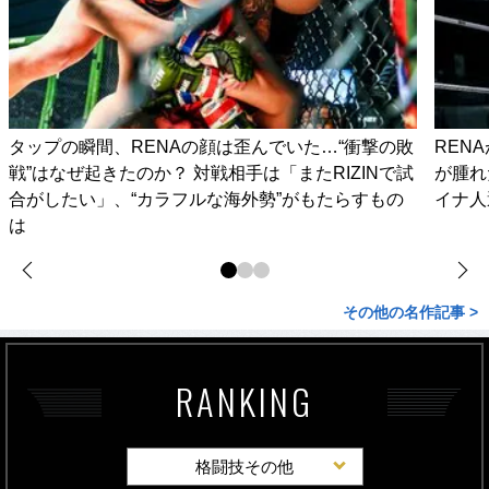
タップの瞬間、RENAの顔は歪んでいた…“衝撃の敗
REN
戦”はなぜ起きたのか？ 対戦相手は「またRIZINで試
が腫れ
合がしたい」、“カラフルな海外勢”がもたらすもの
イナ人
は
その他の名作記事 >
RANKING
格闘技その他