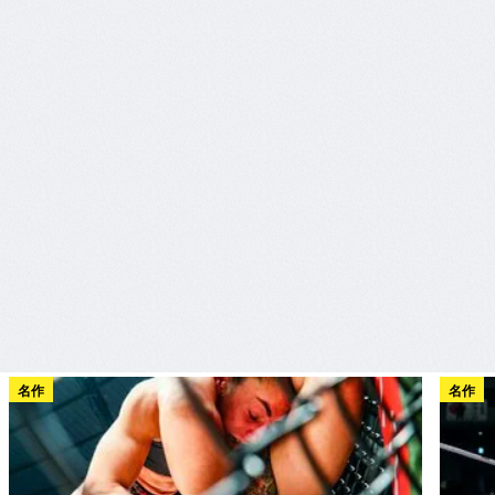
名作
名作