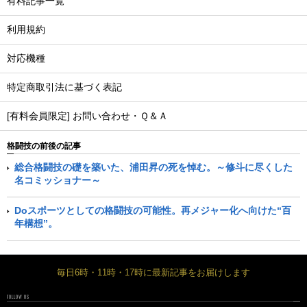
有料記事一覧
利用規約
対応機種
特定商取引法に基づく表記
[有料会員限定] お問い合わせ・Ｑ＆Ａ
格闘技の前後の記事
総合格闘技の礎を築いた、浦田昇の死を悼む。～修斗に尽くした
名コミッショナー～
Doスポーツとしての格闘技の可能性。再メジャー化へ向けた“百
年構想”。
毎日6時・11時・17時に最新記事をお届けします
FOLLOW US