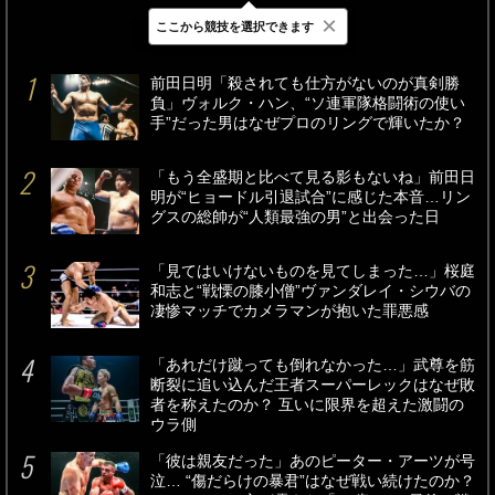
×
ここから競技を選択できます
最新
24時間
週間
前田日明「殺されても仕方がないのが真剣勝
負」ヴォルク・ハン、“ソ連軍隊格闘術の使い
手”だった男はなぜプロのリングで輝いたか？
「もう全盛期と比べて見る影もないね」前田日
明が“ヒョードル引退試合”に感じた本音…リン
グスの総帥が“人類最強の男”と出会った日
「見てはいけないものを見てしまった…」桜庭
和志と“戦慄の膝小僧”ヴァンダレイ・シウバの
凄惨マッチでカメラマンが抱いた罪悪感
「あれだけ蹴っても倒れなかった…」武尊を筋
断裂に追い込んだ王者スーパーレックはなぜ敗
者を称えたのか？ 互いに限界を超えた激闘の
ウラ側
「彼は親友だった」あのピーター・アーツが号
泣… “傷だらけの暴君”はなぜ戦い続けたのか？