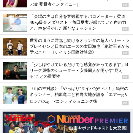
ぶ賞 受賞者インタビュー］
PR
「会場の声は自分を客観視するバロメーター」柔道
48kg級金メダリスト・角田夏実が感じていた声の力
と、声を活かした新たなミッション
PR
世界の頂点に君臨し続けるオランダの超人ハリー・ラ
ブレイセンと日本のエースの太田海也「絶対王者から
学ぶこと」《ケイリン国際対談②》
PR
「少しぼやけているだけでも感覚が狂ってきます」B
リーグ屈指のシューター・安藤周人が明かす“見え
る”ことの重要性
PR
《山の神対談》「やっぱり“タイパ”がいい！」箱根の
名ランナー、柏原竜二と神野大地が語る「エアー
サ
®
ロンパス
」×コンディショニング術
®
PR